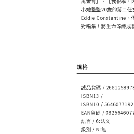
萬金臂】、【我很乖，
小她整整20歲的第二任丈夫
Eddie Constant
對唱集！將生命淬練成
規格
誠品貨碼 / 268125897
ISBN13 /
ISBN10 / 5646077192
EAN貨碼 / 082564607
語言 / 6:法文
級別 / N:無