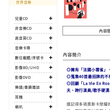
世界音樂
兒童CD
非音樂CD
內容
高音質CD
音樂卡帶
內容簡介
數位載體/序號卡
影像BD/UHD
◎擁有「法國小雲雀」
◎蒐集40首最招牌的
影像DVD
◎回顧「La Vie En Ro
樂譜/書籍雜誌
夫、跨行演員/歌手硬漢Edd
耳機
還記得多項奧斯卡榮耀的
喇叭