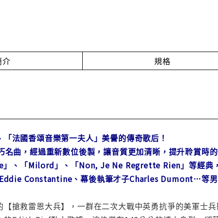
簡介
規格
、「法國香頌音樂第一夫人」美譽的傳奇歌后！
不朽名曲，經過重新數位後製，讓音質更加清晰，提升聆賞時
se」、「Milord」、「Non, Je Ne Regrette Rien」等經
ie Constantine、幕後執筆才子Charles Dumont…
【搶救雷恩大兵】，一群在二次大戰中英勇抗爭的美軍士兵聽著留聲