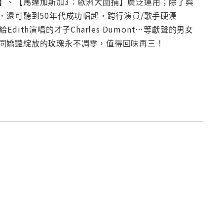
】、【馬達加斯加3：歐洲大圍捕】廣泛運用；除了與
r?」之外，還可聽到50年代成功崛起，跨行演員/歌手硬漢
歌給Edith演唱的才子Charles Dumont…等獻聲的男女
同嬌豔綻放的玫瑰永不凋零，值得回味再三！