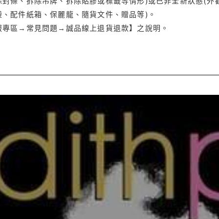
封條、拆除吊牌、拆除貼膠或標籤等情形)或已非全新狀態(外
袋、配件紙箱、保麗龍、隨貨文件、贈品等)。
服專區→常見問題→誠品線上退貨退款】之說明。