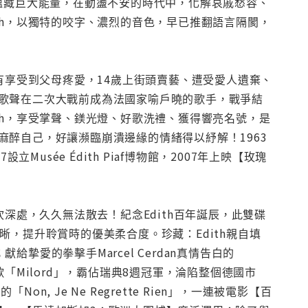
，卻蘊藏巨大能量，在動盪不安的時代中，化解哀戚愁容、
th，以獨特的咬字、濃烈的音色，早已推翻語言隔閡，
有享受到父母疼愛，14歲上街頭賣藝、遭受愛人遺棄、
歌聲在二次大戰前成為法國家喻戶曉的歌手，戰爭結
th，享受掌聲、鎂光燈、好歌洗禮、獲得響亮名號，是
醉自己，好讓瀕臨崩潰邊緣的情緒得以紓解！1963
usée Édith Piaf博物館，2007年上映【玫瑰
深處，久久無法散去！紀念Edith百年誕辰，此雙碟
，提升聆賞時的優美柔合度。珍藏：Edith親自填
；獻給摯愛的拳擊手Marcel Cerdan真情告白的
紅歌「Milord」，霸佔瑞典8週冠軍，淪陷整個德國市
 Je Ne Regrette Rien」，一連被電影【百