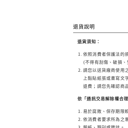
退貨說明
退貨須知：
依照消費者保護法的規
(不得有刮傷、破損、
請您以送貨廠商使用
上黏貼紙張或書寫文
退費；請您先確認商
依「通訊交易解除權合
易於腐敗、保存期限較
依消費者要求所為之客
報紙、期刊或雜誌。