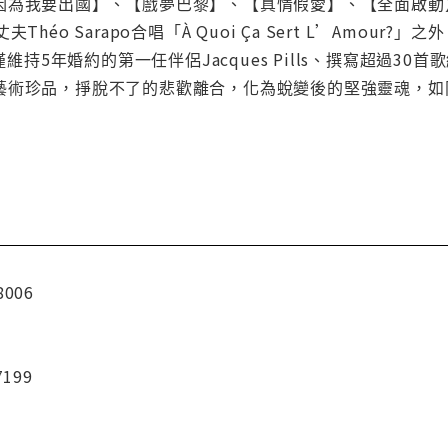
因為我要出國】、【戲夢巴黎】、【真情假愛】、【全面啟動
Théo Sarapo合唱「À Quoi Ça Sert L’Amou
ine、僅維持5年婚約的第一任伴侶Jacques Pills、撰寫超過30首
藝術珍品，掙脫不了的悲歡離合，化為蛻變後的堅強靈魂，如
8006
7199