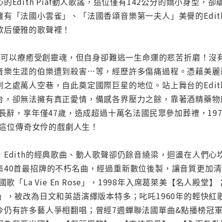
的Edith Piaf動人歌謠，這位僅有142公分的嬌小身型
擁有「法國小雲雀」、「法國香頌音樂第一夫人」美譽的Edi
歌后優雅的歌聲裡！
音樂可以療癒受創靈魂，但自身卻難逃一生命運的悲苦折磨！沒
音樂生涯的伯樂遭到殺害…等，經歷許多傷痛過程。憑藉美麗
到之處萬人空巷，自此奠定國際巨星的地位。站上舞台的Edi
台，卻無法擁有真正愛情，備感各界壓力之餘，靠著酒精藥物麻
長辭，享年僅47歲，造成超過十萬名法國民眾參加葬禮，1977設立M
回顧這位傳奇女伶的戲劇人生！
Edith的經典歌曲、動人歌聲卻仍餘音繞梁，迴盪在人們心坎
40首最招牌的不朽名曲，經過重新數位後製，讓音質更加清晰
歌「La Vie En Rose」，1998年入席葛萊美【名人殿堂】
mour」，被改為日文和英語演繹版本特多；叱吒1960年的輕快
有許多藝人爭相翻唱；曾經7週蟬聯法國單曲&點播榜冠軍的「Non,