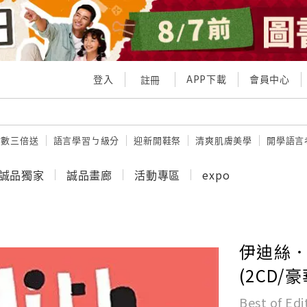
登入
APP下載
會員中心
註冊
點數三倍送
語言學習ㄅ級分
迎新開鞋祭
清爽肌膚美學
開學語言
誠品獨家
誠品畫廊
活動專區
expo
伊迪絲．
(2CD/
Best of Edi