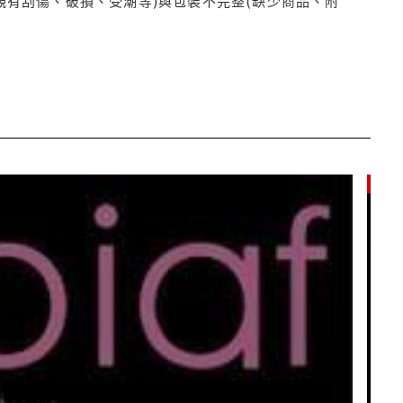
觀有刮傷、破損、受潮等)與包裝不完整(缺少商品、附
85折