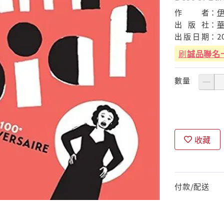
作
者：
出
版
社：
出
版
日
期：
2
刷
誠品聯名
數量
收藏
付款/配送