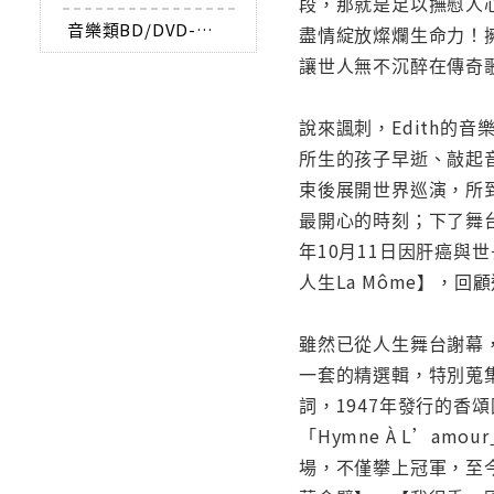
段，那就是足以撫慰人心
音樂類BD/DVD-AUDIO
盡情綻放燦爛生命力！
讓世人無不沉醉在傳奇
說來諷刺，Edith的
所生的孩子早逝、敲起
束後展開世界巡演，所
最開心的時刻；下了舞
年10月11日因肝癌與世
人生La Môme】，
雖然已從人生舞台謝幕，
一套的精選輯，特別蒐集
詞，1947年發行的香頌國
「Hymne À L’a
場，不僅攀上冠軍，至今仍