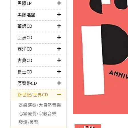
黑膠LP
黑膠唱盤
華語CD
亞洲CD
西洋CD
古典CD
爵士CD
原聲帶CD
新世紀/世界CD
器樂演奏/大自然音樂
心靈療養/宗教音樂
發燒/美聲