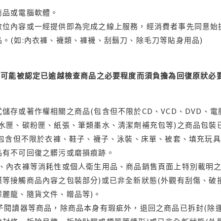
商品或電腦軟體。
位內容或一經提供即為完成之線上服務，經消費者事先同意始提
。(如:內衣褲、襪類、褲襪、刮鬍刀、除毛刀等貼身用品)
可能被認定已逾越檢查商品之必要程度而須負擔為回復原狀必要
儲存或著作權相關之商品(包含但不限於CD、VCD、DVD、電
水匣、碳粉匣、紙張、筆類墨水、清潔劑補充包等)之商品包裝已
(包含但不限於衣褲、鞋子、襪子、泳裝、床單、被套、填充玩具
品有不可回復之髒污或磨損痕跡。
品、內衣褲等消耗性或個人衛生用品、商品銷售頁面上特別載明之
等接觸商品內容之包裝部分)或已非全新狀態(外觀有刮傷、破
保麗龍、隨貨文件、贈品等)。
電子閱讀器等商品，除商品本身有瑕疵外，退回之商品已拆封(除