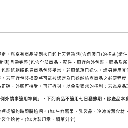
定，您享有商品貨到次日起七天猶豫期(含例假日)的權益(請
受潮)且需完整(包含全部商品、配件、原廠內外包裝、贈品及所
之包裝紙箱將退貨商品包裝妥當，若原紙箱已遺失，請另使用其
字。若原廠包裝損毀將可能被認定為已逾越檢查商品之必要程度，
品正確、外觀可接受，再行拆封，以免影響您的權利；若為產品
理例外情事適用準則」，下列商品不適用七日猶豫期，除產品本
短或解約時即將逾期。(如:生鮮蔬果、乳製品、冷凍冷藏食材、
製化給付。(如:客製印章、鋼筆刻字)