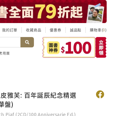
我的訂單
收藏商品
優惠券
誠品點
購物車(
)
0
考用展
皮雅芙: 百年誕辰紀念精選
豪華盤)
th Piaf (2CD/100 Anniversarie Ed.)