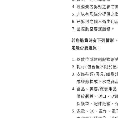
經消費者拆封之影音
非以有形媒介提供之數
已拆封之個人衛生用品
國際航空客運服務。
若您退貨時有下列情形，
定是否要退貨：
以數位或電磁紀錄形式
耗材(包含但不限於墨
衣飾鞋類/寢具/織品
或經剪標或下水或商
食品、美容/保養用
限於瓶蓋、封口、封膜
保護袋、配件紙箱、
家電、3C、畫作、