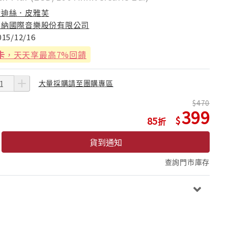
伊迪絲．皮雅芙
華納國際音樂股份有限公司
015/12/16
卡
，天天享最高7%回饋
大量採購請至團購專區
470
399
85
貨到通知
查詢門市庫存