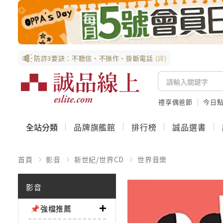
防詐3要訣：不聽信、不操作、掛斷電話
(詳)
禮享偶爸節
今日
全站分類
品牌旗艦館
排行榜
誠品選書
首頁
影音
新世紀/世界CD
世界音樂
影音
📌強檔推薦