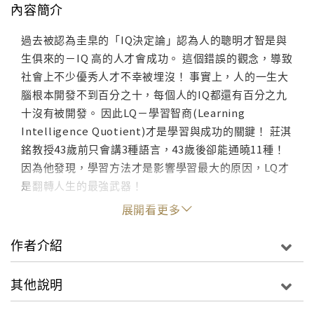
內容簡介
過去被認為圭臬的「IQ決定論」認為人的聰明才智是與
生俱來的－IQ 高的人才會成功。 這個錯誤的觀念，導致
社會上不少優秀人才不幸被埋沒！ 事實上，人的一生大
腦根本開發不到百分之十，每個人的IQ都還有百分之九
十沒有被開發。 因此LQ－學習智商(Learning
Intelligence Quotient)才是學習與成功的關鍵！ 莊淇
銘教授43歲前只會講3種語言，43歲後卻能通曉11種！
因為他發現，學習方法才是影響學習最大的原因，LQ才
是翻轉人生的最強武器！
展開看更多
作者介紹
其他說明