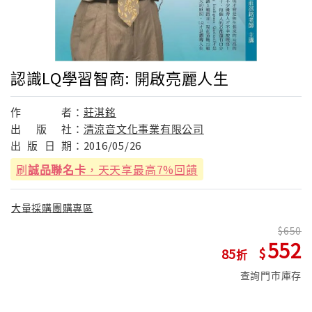
認識LQ學習智商: 開啟亮麗人生
作
者：
莊淇銘
出
版
社：
清涼音文化事業有限公司
出
版
日
期：
2016/05/26
刷
誠品聯名卡
，天天享最高7%回饋
大量採購團購專區
650
552
85
查詢門市庫存