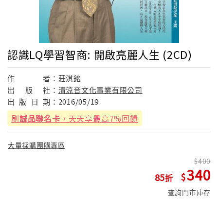
認識LQ學習智商: 開啟亮麗人生 (2CD)
作
者：
莊淇銘
出
版
社：
清涼音文化事業有限公司
出
版
日
期：
2016/05/19
刷
誠品聯名卡
，天天享最高7%回饋
大量採購團購專區
400
340
85
查詢門市庫存