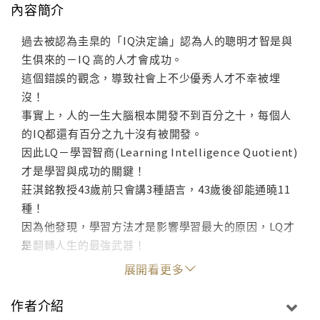
內容簡介
過去被認為圭臬的「IQ決定論」認為人的聰明才智是與
生俱來的－IQ 高的人才會成功。
這個錯誤的觀念，導致社會上不少優秀人才不幸被埋
沒！
事實上，人的一生大腦根本開發不到百分之十，每個人
的IQ都還有百分之九十沒有被開發。
因此LQ－學習智商(Learning Intelligence Quotient)
才是學習與成功的關鍵！
莊淇銘教授43歲前只會講3種語言，43歲後卻能通曉11
種！
因為他發現，學習方法才是影響學習最大的原因，LQ才
是翻轉人生的最強武器！
展開看更多
作者介紹