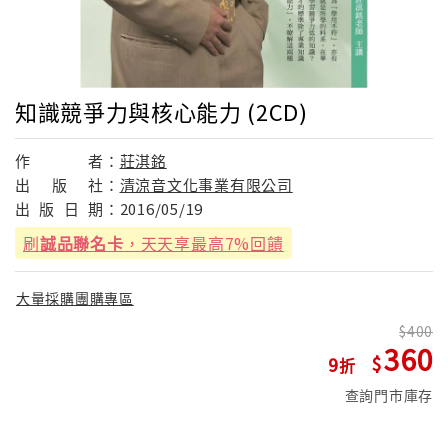
知識競爭力與核心能力 (2CD)
作
者：
莊淇銘
出
版
社：
清涼音文化事業有限公司
出
版
日
期：
2016/05/19
刷
誠品聯名卡
，天天享最高7%回饋
大量採購團購專區
400
360
9
查詢門市庫存