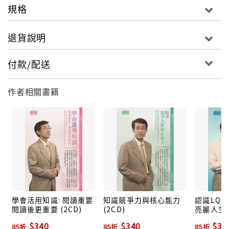
規格
退貨說明
付款/配送
作者相關書籍
學會活用知識: 閱讀重要
知識競爭力與核心能力
認識LQ學
閱讀後更重要 (2CD)
(2CD)
亮麗人生 (
$340
$340
$34
85折
85折
85折