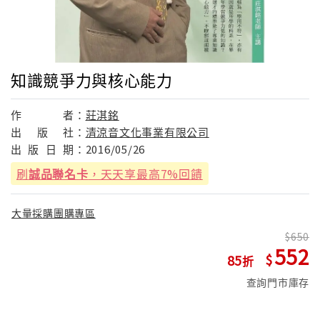
知識競爭力與核心能力
作
者：
莊淇銘
出
版
社：
清涼音文化事業有限公司
出
版
日
期：
2016/05/26
刷
誠品聯名卡
，天天享最高7%回饋
大量採購團購專區
650
552
85
查詢門市庫存