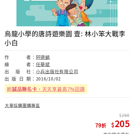
烏龍小學的唐詩遊樂園 壹: 林小笨大戰李
小白
作
者：
阿德蝸
繪
者：
任華斌
出
版
社：
小兵出版社有限公司
出
版
日
期：
2016/10/02
刷
誠品聯名卡
，天天享最高7%回饋
大量採購團購專區
260
205
79