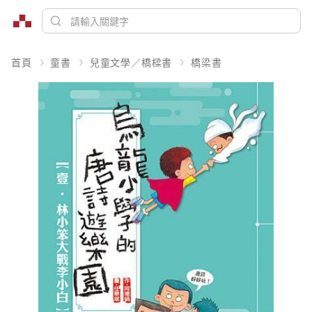
首頁
童書
兒童文學／橋樑書
橋梁書