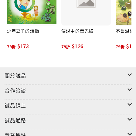
少年豆子的煩惱
傳說中的螢光貓
不會游泳
$173
$126
$12
79折
79折
79折
關於誠品
合作洽談
誠品線上
誠品通路
營業據點