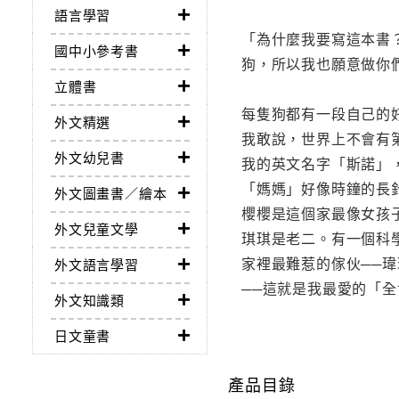
語言學習
「為什麼我要寫這本書
國中小參考書
狗，所以我也願意做你
立體書
每隻狗都有一段自己的
外文精選
我敢說，世界上不會有
外文幼兒書
我的英文名字「斯諾」
「媽媽」好像時鐘的長
外文圖畫書／繪本
櫻櫻是這個家最像女孩
外文兒童文學
琪琪是老二。有一個科
家裡最難惹的傢伙──
外文語言學習
──這就是我最愛的「
外文知識類
日文童書
產品目錄