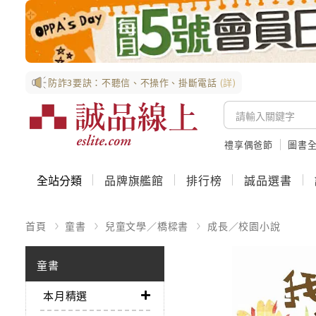
防詐3要訣：不聽信、不操作、掛斷電話
(詳)
禮享偶爸節
圖書全
全站分類
品牌旗艦館
排行榜
誠品選書
首頁
童書
兒童文學／橋樑書
成長／校園小說
童書
本月精選