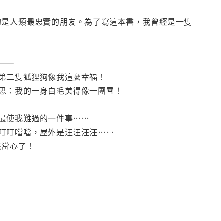
狗是人類最忠實的朋友。為了寫這本書，我曾經是一隻
——
第二隻狐狸狗像我這麼幸福！
思：我的一身白毛美得像一團雪！
最使我難過的一件事……
叮叮噹噹，屋外是汪汪汪汪……
該當心了！