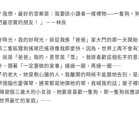
？我想，最好的答案是：我要送小讀者一樣禮物──一隻狗。
們最忠實的朋友！ 」－－林良
好時光。我的好時光，就從我進「爸爸」家大門的那一天開始
第二隻狐狸狗搖尾巴搖得像我那麼快。因為，世界上再不會有
，就是「爸爸」取的。意思是「雪」，我很喜歡這個名字的意
針，隨著「一定要做的家事」繞過一圈，再繞一圈……
子的老大，她是軟心腸的人。我離開的時候不能跟她告別，是
學頭腦也愛彈琴，通常都是她彈她的琴，我喊我的話；屋子裡
瑋瑋是個三歲大的小女孩，她要是喜歡一隻狗，那一隻狗就應
全世界最忙的家庭」……