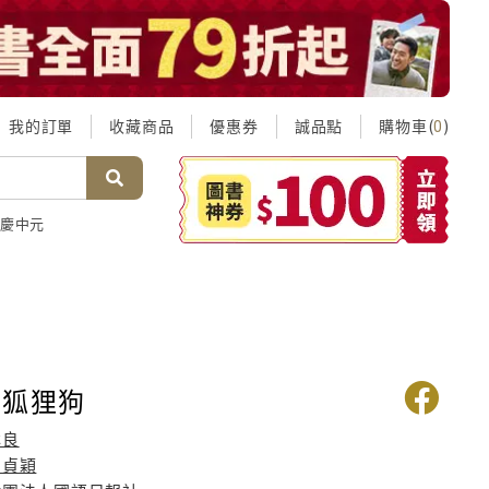
我的訂單
收藏商品
優惠券
誠品點
購物車(
)
0
慶中元
隻狐狸狗
林良
盧貞穎