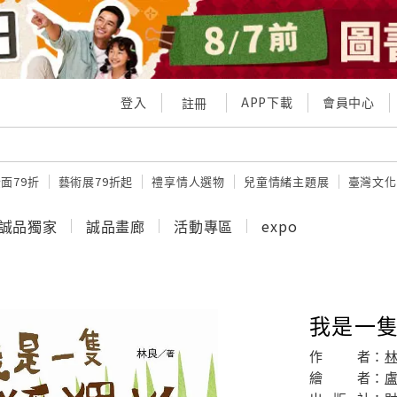
登入
APP下載
會員中心
註冊
面79折
藝術展79折起
禮享情人選物
兒童情緒主題展
臺灣文化
誠品獨家
誠品畫廊
活動專區
expo
我是一
作
者：
繪
者：