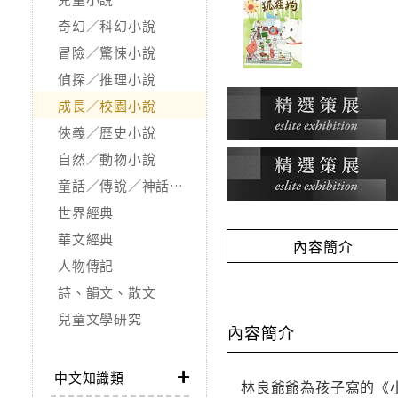
奇幻／科幻小說
冒險／驚悚小說
偵探／推理小說
成長／校園小說
俠義／歷史小說
自然／動物小說
童話／傳說／神話／寓言
世界經典
華文經典
內容簡介
人物傳記
詩、韻文、散文
兒童文學研究
內容簡介
中文知識類
林良爺爺為孩子寫的《