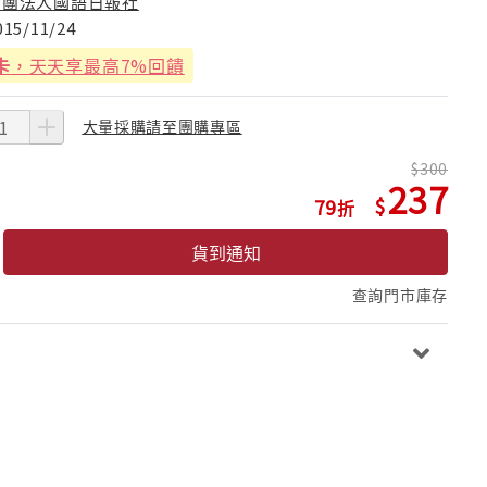
財團法人國語日報社
015/11/24
卡
，天天享最高7%回饋
大量採購請至團購專區
300
237
79
貨到通知
查詢門市庫存