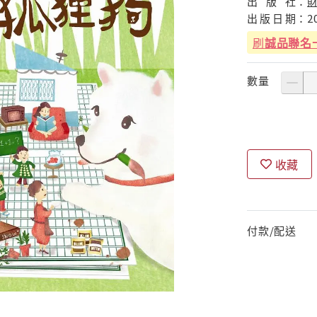
出
版
社：
出
版
日
期：
2
刷
誠品聯名
數量
收藏
付款/配送