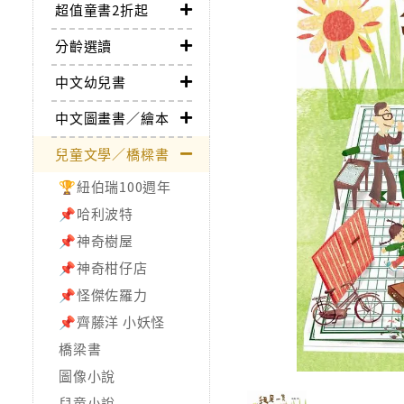
超值童書2折起
分齡選讀
中文幼兒書
中文圖畫書／繪本
兒童文學／橋樑書
🏆紐伯瑞100週年
📌哈利波特
📌神奇樹屋
📌神奇柑仔店
📌怪傑佐羅力
📌齊藤洋 小妖怪
橋梁書
圖像小說
兒童小說