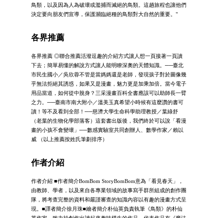
鳥類，以及因為人為破壞或濫捕而滅絕的鳥類。這趟旅程也讓他們
決定要向朋友們宣導，保護瀕臨絕種的鳥類對大自然的重要。"
各界推薦
各界推薦 ◎聯合推薦活潑逗趣的介紹方式讓人想一頁接著一頁讀
下去；簡單易懂的解說方式讓人能明瞭深奧的天體知識。──臺北
市民生國小／吳欣蓉不管是當媽媽還是老師，發現孩子對於圖像幾
乎無法拒絕其誘惑，如果又是漫畫，魅力更是加乘加倍。當今電子
用品當道，如何從中脫身？三采漫畫百科全書應該可以助師長一臂
之力。──臺南市南大附小／溫美玉真希望小時候有這麼讚的書可
讀！等不及看到全部！──慈濟大學生命科學助理教授／葉綠舒
（老葉的生物化學部落客）這套書出版後，我們終於可以說「看漫
畫的小孩不會變壞」──數感實驗室共同創辦人、數學作家／賴以
威 （以上推薦按姓氏筆劃排序）
作者介紹
作者介紹 ■作者簡介BomBom StoryBomBom意為「看見春天」，
由教師、學者，以及來自各專業領域的故事寫手群所組成的創作團
隊，將考查完整的資料和嚴謹審查的知識內容以有趣的漫畫方式呈
現。■譯者簡介徐月珠■繪者簡介朴仙英負責執筆《鳥類》的朴仙