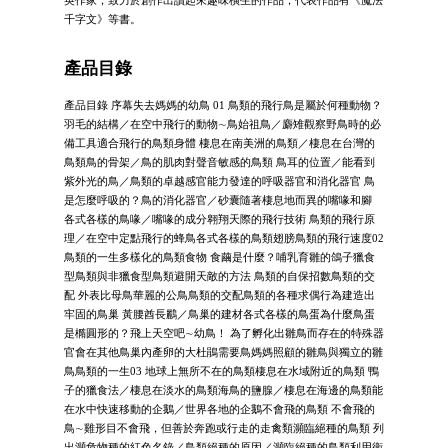
英作家，致力於創作出讀起來趣味橫生的作品，代表作品有《魔法
千字文》等書。
產品目錄
產品目錄 序幕失去媽媽的幼鳥 01 鳥類的飛行鳥是屬於何種動物？
羽毛的結構／在空中飛行的動物∼鳥始祖鳥／麝雉觀察野鳥時的必
備工具適合飛行的鳥類身體 棲息在南美洲的鳥類／棲息在台灣的
鳥類鳥的骨架／鳥的肌肉對聲音敏感的鳥類 鳥耳的位置／能看到
紫外光的鳥／鳥類的卓越感官能力發達的呼吸器官和消化器官 鳥
是怎麼呼吸的？鳥的消化器官／砂囊隨著棲息地而異的嘴喙和腳
各式各樣的鳥喙／嘴喙的成分翱翔天際的飛行技術 鳥類的飛行原
理／在空中定點飛行的蜂鳥各式各樣的鳥類翅膀鳥類的飛行速度02
鳥類的一生多樣化的鳥類食物 食繭是什麼？哺乳育雛的鴿子獵食
型鳥類與非獵食型鳥類避開天敵的方法 鳥類的自保招數鳥類的交
配 外表比母鳥華麗的公鳥鳥類的交配鳥類的各種求偶行為建造出
牢固的鳥巢 黃腰酋長鸝／鳥巢的建材各式各樣的鳥蛋為什麼鳥蛋
是橢圓形的？飛上天空吧∼幼鳥！ 為了孵化出雛鳥而存在的特殊器
官會在其他鳥巢內產卵的大杜鵑需要鳥媽媽照顧的雛鳥與獨立的雛
鳥鳥類的一生03 地球上無所不在的鳥類棲息在水域附近的鳥類 鴨
子的獵食法／棲息在淡水的鳥類海鳥的鹽腺／棲息在海邊的鳥類能
在水中快速移動的企鵝／世界各地的企鵝不會飛的鳥類 不會飛的
鳥∼雞形目不會飛，但善於奔跑或行走的走禽類瀕臨絕種的鳥類 列
出瀕危物種的紅色名錄／鳥類絕種的原因／瀕臨絕種的鳥類利用衛