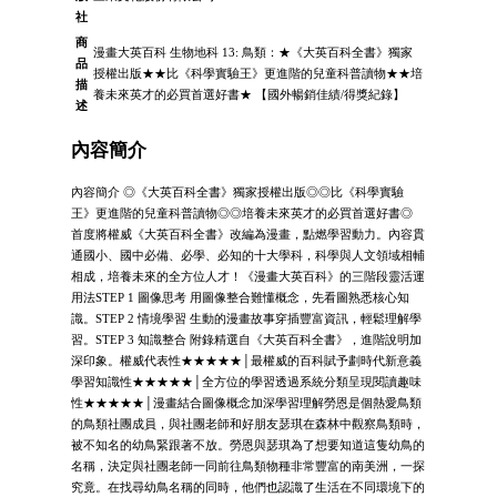
社
商
漫畫大英百科 生物地科 13: 鳥類：★《大英百科全書》獨家
品
授權出版★★比《科學實驗王》更進階的兒童科普讀物★★培
描
養未來英才的必買首選好書★ 【國外暢銷佳績/得獎紀錄】
述
內容簡介
內容簡介 ◎《大英百科全書》獨家授權出版◎◎比《科學實驗
王》更進階的兒童科普讀物◎◎培養未來英才的必買首選好書◎
首度將權威《大英百科全書》改編為漫畫，點燃學習動力。內容貫
通國小、國中必備、必學、必知的十大學科，科學與人文領域相輔
相成，培養未來的全方位人才！《漫畫大英百科》的三階段靈活運
用法STEP 1 圖像思考 用圖像整合難懂概念，先看圖熟悉核心知
識。STEP 2 情境學習 生動的漫畫故事穿插豐富資訊，輕鬆理解學
習。STEP 3 知識整合 附錄精選自《大英百科全書》，進階說明加
深印象。權威代表性★★★★★│最權威的百科賦予劃時代新意義
學習知識性★★★★★│全方位的學習透過系統分類呈現閱讀趣味
性★★★★★│漫畫結合圖像概念加深學習理解勞恩是個熱愛鳥類
的鳥類社團成員，與社團老師和好朋友瑟琪在森林中觀察鳥類時，
被不知名的幼鳥緊跟著不放。勞恩與瑟琪為了想要知道這隻幼鳥的
名稱，決定與社團老師一同前往鳥類物種非常豐富的南美洲，一探
究竟。在找尋幼鳥名稱的同時，他們也認識了生活在不同環境下的