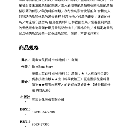
星發射器來追蹤鳥類的動態／進入新環境的鳥類在夜間活動的鳥類
貓頭鷹的種類／鴟鴞科的種類／夜行性鳥類會說話的鳥 會模仿人
類說話的鳥類候鳥的漫長旅程 關渡溼地／候鳥的遷徙／迷路的候
鳥／禽流感守護留鳥 棲息在農村和山林裡的留鳥／需要受到保護
的天然紀念物鳥類什麼是天然紀念物？／溼地公約／被指定為天然
紀念物的鳥類終幕一起保護鳥類吧！附錄：本書名詞索引
商品規格
書名 /
漫畫大英百科 生物地科 13: 鳥類
作者 /
BomBom Story
漫畫大英百科 生物地科 13: 鳥類：★《大英百科全書》
獨家授權出版★★比《科學實驗王》更進階的兒童科普
簡介 /
讀物★★培養未來英才的必買首選好書★ 【國外暢銷佳
績 得獎紀錄】
出版社
三采文化股份有限公司
/
ISBN13
9789863427308
/
ISBN10
9863427306
/