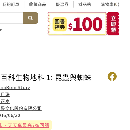
我的訂單
收藏商品
優惠券
誠品點
購物車(
)
0
起
百科生物地科 1: 昆蟲與蜘蛛
omBom Story
徐月珠
李正泰
三采文化股份有限公司
016/06/30
卡
，天天享最高7%回饋