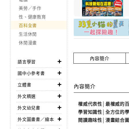
美勞／手作
性、健康教育
百科全書
生活休閒
休閒漫畫
內容簡介
語言學習
國中小參考書
立體書
內容簡介
外文精選
權威代表性│最權威的
外文幼兒書
學習知識性│全方位的
外文圖畫書／繪本
閱讀趣味性│漫畫結合