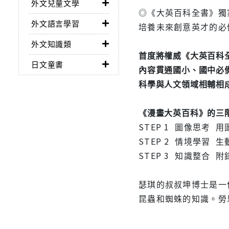
外文兒童文學
◎《大英百科全書》獨
外文語言學習
培養未來創意英才的必
外文知識類
首度將權威《大英百科
日文童書
內容貫通國小、國中必
科學與人文領域相輔相
《漫畫大英百科》的三
STEP 1 圖像思考
STEP 2 情境學習
STEP 3 知識整合
瑟琪的叔叔坤博士是一
昆蟲和蜘蛛的知識。勞