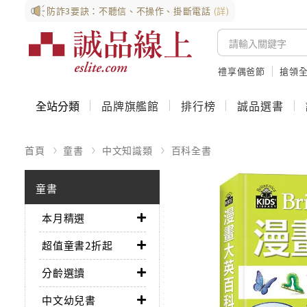
防詐3要訣：不聽信、不操作、掛斷電話
(詳)
禮享偶爸節
搶領全
全站分類
品牌旗艦館
排行榜
誠品選書
首頁
童書
中文知識類
百科全書
童書
本月精選
超值童書2折起
分齡選讀
中文幼兒書