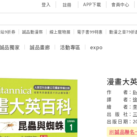
登入
APP下載
會員中心
註冊
站9折券
誠品動漫祭
線上寵物展
電子書99特惠
動漫之音79折
誠品獨家
誠品畫廊
活動專區
expo
漫畫大英
作
者：
B
譯
者：
繪
者：
出
版
社：
出
版
日
期：
2
刷
誠品聯名