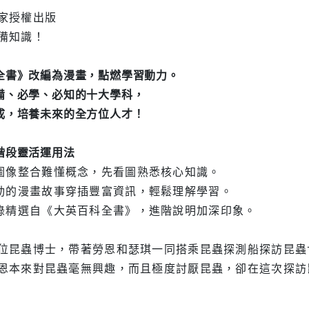
家授權出版
備知識！
全書》改編為漫畫，點燃學習動力。
備、必學、必知的十大學科，
成，培養未來的全方位人才！
階段靈活運用法
 用圖像整合難懂概念，先看圖熟悉核心知識。
 生動的漫畫故事穿插豐富資訊，輕鬆理解學習。
 附錄精選自《大英百科全書》，進階說明加深印象。
位昆蟲博士，帶著勞恩和瑟琪一同搭乘昆蟲探測船探訪昆蟲
恩本來對昆蟲毫無興趣，而且極度討厭昆蟲，卻在這次探訪