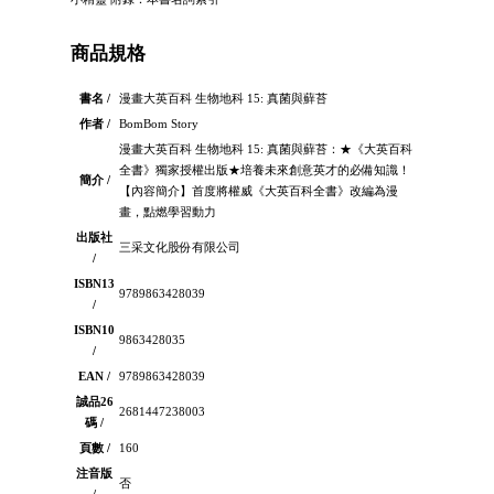
商品規格
書名 /
漫畫大英百科 生物地科 15: 真菌與蘚苔
作者 /
BomBom Story
漫畫大英百科 生物地科 15: 真菌與蘚苔：★《大英百科
全書》獨家授權出版★培養未來創意英才的必備知識！
簡介 /
【內容簡介】首度將權威《大英百科全書》改編為漫
畫，點燃學習動力
出版社
三采文化股份有限公司
/
ISBN13
9789863428039
/
ISBN10
9863428035
/
EAN /
9789863428039
誠品26
2681447238003
碼 /
頁數 /
160
注音版
否
/