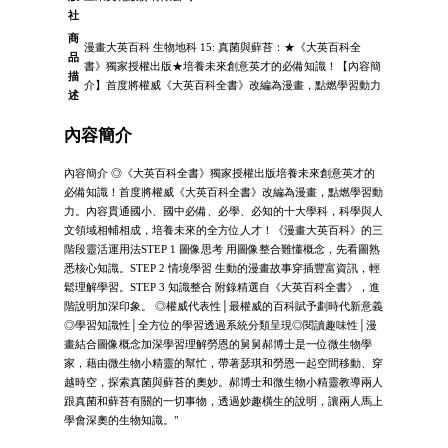
社
商
漫畫大英百科 生物地科 15: 真菌與蘚苔：★《大英百科全
品
書》獨家授權出版★培養未來創意英才的必備知識！【內容簡
描
介】首度將權威《大英百科全書》改編為漫畫，點燃學習動力
述
內容簡介
內容簡介 ◎《大英百科全書》獨家授權出版培養未來創意英才的
必備知識！首度將權威《大英百科全書》改編為漫畫，點燃學習動
力。內容貫通國小、國中必備、必學、必知的十大學科，科學與人
文領域相輔相成，培養未來的全方位人才！《漫畫大英百科》的三
階段靈活運用法STEP 1 圖像思考 用圖像整合難懂概念，先看圖熟
悉核心知識。STEP 2 情境學習 生動的漫畫故事穿插豐富資訊，輕
鬆理解學習。STEP 3 知識整合 附錄精選自《大英百科全書》，進
階說明加深印象。 ◎權威代表性│最權威的百科賦予劃時代新意義
◎學習知識性│全方位的學習透過系統分類呈現◎閱讀趣味性│漫
畫結合圖像概念加深學習理解勞恩的舅舅郝博士是一位微生物學
家，藉由微生物小精靈的幫忙，帶著瑟琪和勞恩一起空間移動、穿
越時空，探索真菌與蘚苔的奧妙。郝博士和微生物小精靈教導兩人
跟真菌和蘚苔有關的一切事物，透過妙趣橫生的說明，讓兩人馬上
學會深奧的生物知識。"