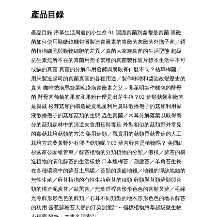
產品目錄
產品目錄 序幕生活周遭的小生命 01 認識真菌到處都是真菌 黑黴
菌如何使用顯微鏡麵包黴製造青黴素的青黴菌灰黴菌外擔子菌／銹
菌植物細胞與動物細胞的差異／真菌大家族真菌的生活型態 超級
抗生素無所不在的真菌用孢子繁殖的真菌製作玻片標本生活中不可
或缺的真菌 真菌的分解作用發酵與腐敗有什麼不同？枯草桿菌／
用來製造起司的真菌真菌的各種用途／製作味噌和醬油改變歷史的
真菌 咖啡銹病馬鈴薯晚疫病青黴素之父～弗萊明製作麵包的酵母
菌 酵母菌葡萄的果皮和果粉什麼是出芽生殖？02 菇類菇類和黴菌
是親戚 松茸菇類的構造硬皮地星利用臭味散播孢子的菇類利用黏
液散播孢子的菇類菇類的生態 蟲生真菌／木耳分解落葉以取得養
分的菇類森林中的清道夫食用菇與毒菇 外型相似的菇類野外常見
的毒菇栽培菇類的方法 藥用菇類／觀賞用的菇類香菇香菇的人工
栽培方式桑黃野外有哪些菇類呢？03 蘚苔蘚苔是植物嗎？ 美國紅
杉國家公園維管束／蘚苔植物的分類植物的分類／假根／蘚苔的構
造植物的演化蘚苔的生活樣貌 日本煙桿苔／葫蘆苔／羊角苔生長
在各種環境中的蘚苔土馬騣／苔類的蒴齒地錢／地錢的彈絲地錢的
無性生殖／蘚苔植物的有性生殖蘚苔的種類 蘚類與苔類蘚類與苔
類的構造泥炭苔／歐黑苔／無葉煙桿苔形形色色的苔類叉蘚／毛緣
光萼蘚形形色色的蘚類／石耳不同類型的地衣形形色色的地衣蘚苔
的功用 壺苞蘚檜苔天然的汙染測量計～指標植物終幕超級微生物
小精靈 附錄：本書名詞索引