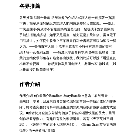
各界推薦
各界推薦 ◎聯合推薦 活潑逗趣的介紹方式讓人想一頁接著一頁讀
下去；簡單易懂的解說方式讓人能明瞭深奧的天體知識。──臺北
市民生國小‧吳欣蓉不管是當媽媽還是老師，發現孩子對於圖像幾
乎無法拒絕其誘惑，如果又是漫畫，魅力更是加乘加倍。當今電子
用品當道，如何從中脫身？三采漫畫百科全書應該可以助師長一臂
之力。──臺南市南大附小‧溫美玉真希望小時候有這麼讚的書可
讀！等不及看到全部！──慈濟大學生命科學助理教授‧葉綠舒（老
葉的生物化學部落客）這套書出版後，我們終於可以說「看漫畫的
小孩不會變壞」──數感實驗室共同創辦人、數學作家‧賴以威 （以
上推薦按姓氏筆劃排序）
作者介紹
作者介紹 ■作者簡介BomBom StoryBomBom意為「看見春天」，
由教師、學者，以及來自各專業領域的故事寫手群所組成的創作團
隊，將考查完整的資料和嚴謹審查的知識內容以有趣的漫畫方式呈
現。■繪者簡介金德永希望每個孩子都能夠活潑快樂的長大，因而
創作培養想像力、有趣且有益的學習漫畫。著有《天下英雄三國
志》、《改變世界的五十人講座系列》、《Gram Gram英語文法遠
征隊》等■譯者簡介劉徽