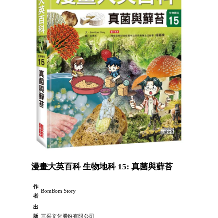
漫畫大英百科 生物地科 15: 真菌與蘚苔
作
BomBom Story
者
出
版
三采文化股份有限公司