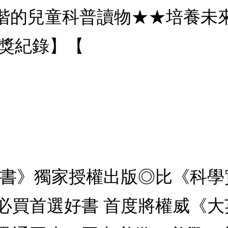
階的兒童科普讀物★★培養未
得獎紀錄】【
全書》獨家授權出版◎比《科
必買首選好書 首度將權威《