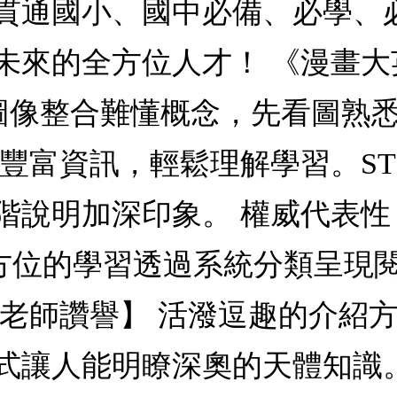
貫通國小、國中必備、必學、
未來的全方位人才！ 《漫畫
 用圖像整合難懂概念，先看圖熟悉核
豐富資訊，輕鬆理解學習。STEP
階說明加深印象。 權威代表性
方位的學習透過系統分類呈現
內老師讚譽】 活潑逗趣的介紹
式讓人能明瞭深奧的天體知識