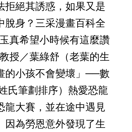
法拒絕其誘惑，如果又是
中脫身？三采漫畫百科全
美玉真希望小時候有這麼讚
理教授／葉綠舒（老葉的生
畫的小孩不會變壞」──數
按姓氏筆劃排序）熱愛恐龍
恐龍大賽，並在途中遇見
。因為勞恩意外發現了生