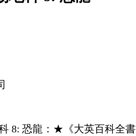
司
科 8: 恐龍：★《大英百科