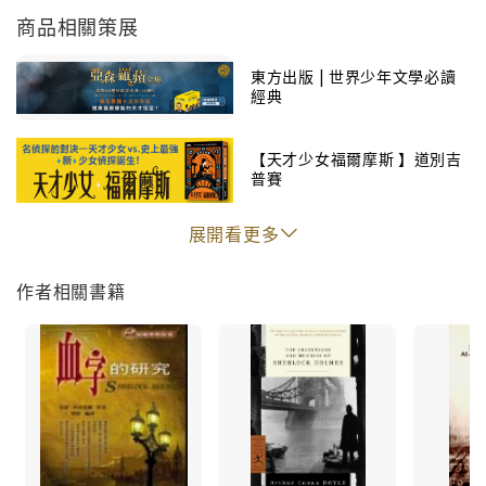
街的對面二樓兩棟屋子，以閃光做為暗號，進行溝
商品相關策展
通…………
東方出版 | 世界少年文學必讀
經典
《恐怖谷》
福爾摩斯收到一封密碼信，他正費心解碼時，收到警方
另一樁命案的通知，死者竟然和密碼信發信人有相當淵
【天才少女福爾摩斯 】道別吉
普賽
源。這樁命案不僅牽扯出跨國際的犯罪集團首腦莫連基
教授，還得追溯十幾年前發生在美國的一樁大事……
展開看更多
火車載著礦物穿過幽靜山谷。聯邦調查員冒充印假鈔
作者相關書籍
者，混進採礦人裡的犯罪集團，立了大功，並偕同妻子
到英國，卻被犯罪集團裡倖存的人追蹤，福爾摩斯因此
介入此案……
《怪盜奪寶》
少女梅麗每年的五月六日都會收到一顆漂亮的珍珠，她
很不解，因此請福爾摩斯代為調探。後來得知她的父親