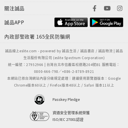
替他泡杯咖啡，等了許久等不到咖啡，便起身開門走下
關注誠品
樓到工友室，就在與工友談話的時候，他的辦公室響起
鈴，他驚慌的趕回去時，機密文件的騰寫附本在桌上，
誠品APP
原稿卻不見了……
第一次世界大戰爆發前夕，一宗英美締結同盟的祕密文
內政部警政署
165全民防騙網
件竟然離奇失竊，為英國政治界掀起莫大的恐慌。
華生的同學拔西必須為此事負全責，工友丹吉的太太則
誠品線上eslite.com - powered by 誠品生活 / 誠品書店 / 誠品物流 | 誠品
被認為有間諜的嫌疑。福爾摩斯和華生用了什麼樣的推
生活股份有限公司 (eslite Spectrum Corporation)
敲才讓文件失而復得，並揭穿間諜大王的真面目？
統一編號：27952966 | 台灣台北市信義區松德路204號B1 服務電話：
0800-666-798／+886-2-8789-8921
《盜馬記》
本網站已依台灣網站內容分級規定處理｜建議使用瀏覽器版本：Google
賽馬（Horse racing）是一項存在很久的馬術運動，它
Chrome版本60以上 / Firefox版本48以上 / Safari 版本11以上
不可避免的常和賭博連在一起，有人因賽馬押注一夜致
富，也有人因此散盡家財。這次，春季競馬大賽的決勝
Passkey Pledge
戰中，銀星號連續兩年囊括女王金杯、金紀念章及獎金
和獎品，名聲極為響亮，民眾對賽馬的狂熱也更加狂
資通安全管理系統榮獲
熱。
ISO/IEC 27001認證
不料大賽前三天，倫敦兩大報竟發出了大號外。