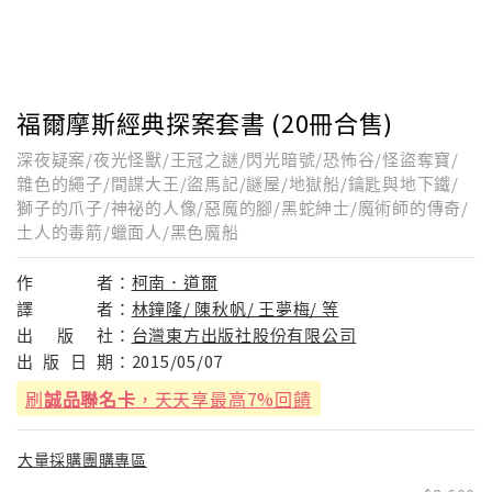
福爾摩斯經典探案套書 (20冊合售)
深夜疑案/夜光怪獸/王冠之謎/閃光暗號/恐怖谷/怪盜奪寶/
雜色的繩子/間諜大王/盜馬記/謎屋/地獄船/鑰匙與地下鐵/
獅子的爪子/神祕的人像/惡魔的腳/黑蛇紳士/魔術師的傳奇/
土人的毒箭/蠟面人/黑色魔船
作
者：
柯南．道爾
譯
者：
林鐘隆/ 陳秋帆/ 王夢梅/ 等
出
版
社：
台灣東方出版社股份有限公司
出
版
日
期：
2015/05/07
刷
誠品聯名卡
，天天享最高7%回饋
大量採購團購專區