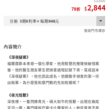
3,600
2,844
79
期
利率
每期
分期
3
0
✕
948
元
查詢門市庫存
內容簡介
《深夜疑案》
福爾摩斯本來是一個化學家，他用智慧的推理偵破怪案
後，他的醫生朋友華生把偵查過程記錄下來，寫成這本
《深夜疑案》，他也因此成名。他倆聯手偵查的第一宗
凶殺案，為什麼竟和摩門教的先知有關呢？
《夜光怪獸》
深夜裡，一隻閃爍青光、碩大如牛的怪獸，出現在無底
泥沼一帶，專門撲殺巴斯卡比爾家的人。牠究竟是不是