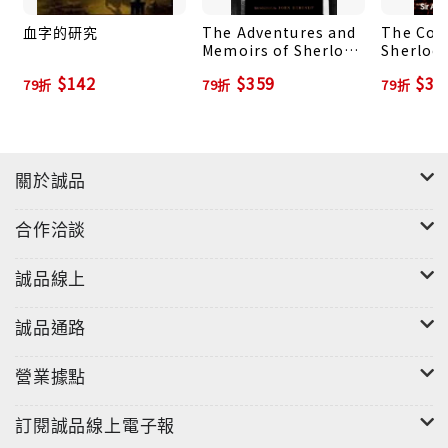
在印度作戰時，與四名同夥合盜一大箱的寶物，後來寶
血字的研究
The Adventures and
The Com
物遭其中一人設計獨吞，這人臨死前覺得愧對梅麗的父
Memoirs of Sherlock
Sherloc
親，便要他的兒子每年寄給梅麗一顆珍珠作為補償。梅
Holmes
冊合售)
$142
$359
$38
79折
79折
79折
麗會如何處理她所拿到的財寶？她又會和華生發展出什
麼關係？
《雜色的繩子》
關於誠品
兩姐妹中的姐姐有一天驚駭的跑出房間，大叫：「繩
子！雜色的繩子！」，不久就昏了，再也沒醒過來，妹
合作洽談
妹因此請福爾摩斯代為調查。原委是兩個少女的繼父是
吉普賽人，為了謀取她們媽媽留給她們的遺產，因而訓
誠品線上
練了一條雜色的蛇，每晚從大女兒房間的天花板鑽下，
嚇唬大女兒，最後為何繼父會中毒而死？
誠品通路
《間諜大王》
營業據點
一個下雨的夜晚，年輕的外交官拔西獨自在辦公室裡謄
訂閱誠品線上電子報
寫一分厚達幾頁的英美協議機密文件，他按了鈴叫工友