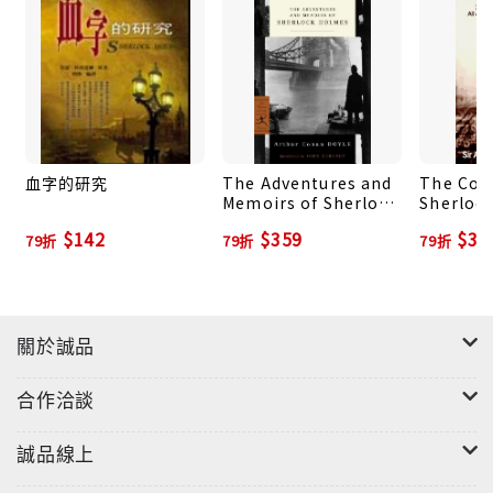
血字的研究
The Adventures and
The Com
Memoirs of Sherlock
Sherloc
Holmes
冊合售)
$142
$359
$38
79折
79折
79折
關於誠品
合作洽談
誠品線上