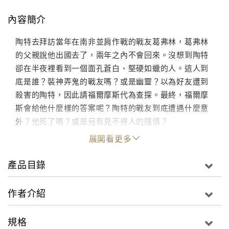
內容簡介
陶特去拜訪當年在南非並肩作戰的戰友葛弗林，葛弗林
的父親說他出國去了，兩年之內不會回來。沒想到陶特
卻在半夜裡看到一個面孔蒼白、堅硬如蠟的人。這人到
底是誰？裝神弄鬼的戰友嗎？或是幽靈？以為好友遭到
殺害的陶特，因此請福爾摩斯代為查探。最終，福爾摩
斯會給他什麼樣的答案呢？陶特的戰友到底遭遇什麼意
外？他死了嗎？或是另有見不得人的隱情？
展開看更多
產品目錄
作者介紹
規格