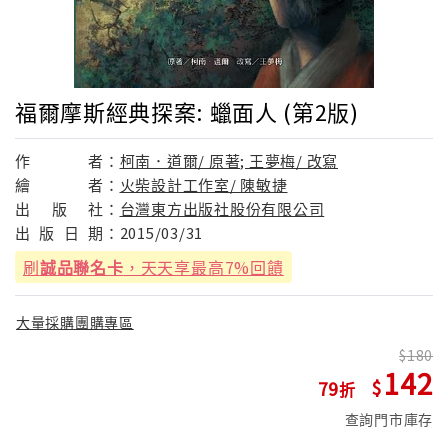
福爾摩斯經典探案: 蠟面人 (第2版)
作
者：
柯南．道爾/ 原著; 王夢梅/ 改寫
繪
者：
火柴設計工作室/ 陳敏捷
出
版
社：
台灣東方出版社股份有限公司
出
版
日
期：
2015/03/31
刷
誠品聯名卡
，天天享最高7%回饋
大量採購團購專區
180
142
79
查詢門市庫存