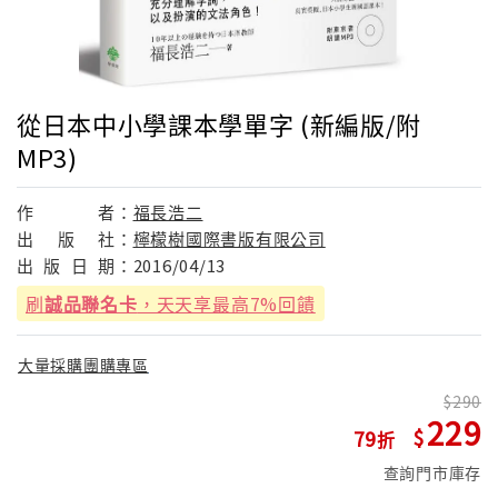
從日本中小學課本學單字 (新編版/附
MP3)
作
者：
福長浩二
出
版
社：
檸檬樹國際書版有限公司
出
版
日
期：
2016/04/13
刷
誠品聯名卡
，天天享最高7%回饋
大量採購團購專區
290
229
79
查詢門市庫存