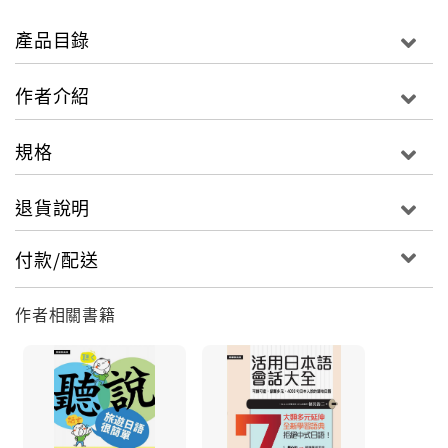
途徑。
本書拆解字詞的方法如下：
產品目錄
〈例〉心配だったので、照る照る坊主を作った。（因
為當時非常擔心，所以製作了晴天娃娃。）
作者介紹
【心配】：な形容詞［擔心］→ 心配だった（過去肯定
形－常體）
規格
【ので】：助詞［因為］→ 心配だったので（因為當時
非常擔心）
退貨說明
【照る照る坊主】：名詞［晴天娃娃］
【を】：助詞［動詞接受者＋を＋動詞］
付款/配送
【作る】：五段動詞［製作］→ 作った（過去肯定形－
常體）
作者相關書籍
◎課文篇長適中，以精簡表格，詳述文句構成要素
本書將長篇課文，拆分為分量適中的短篇，詳列構成文
句的基本要素：
（1）「沒有字尾變化」的「名詞、副詞、接續詞、感動
詞」等