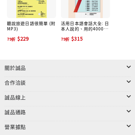
（2）「有字尾變化」的「い形容詞、な形容詞、動詞」
等
（3）文型
聽說旅遊日語很簡單 (附
活用日本語會話大全: 日
MP3)
本人說的、用的4000句
（4）助詞
道地日語 (附MP3)
$229
$315
依循「課文出現的順序」，以四種表格，條列所使用的
79折
79折
每個字詞：
‧對比「辭書形」（字典的原形型態）和「課文用法」
（經過字尾變化）。
關於誠品
‧「助詞」詳列「意義」；「文型」說明「接續原則」。
‧有字尾變化的字詞，加註「時態」（現在／過去／肯定
合作洽談
／否定）及「語體」（常體／敬體）。
‧從表格能夠具體掌握「閱讀本篇學會哪些字詞」。
誠品線上
◎挑戰【讀音練習】：標示易錯的「促音」、「長
誠品通路
音」、「鼻音」
「促音」是日語獨特的、稍微停一下的發音方式。相對
營業據點
於「促音」，「長音」和「鼻音」或許簡單許多，但是