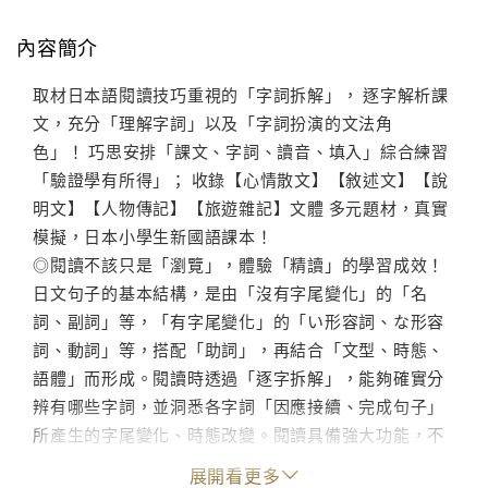
內容簡介
取材日本語閱讀技巧重視的「字詞拆解」， 逐字解析課
文，充分「理解字詞」以及「字詞扮演的文法角
色」！ 巧思安排「課文、字詞、讀音、填入」綜合練習
「驗證學有所得」； 收錄【心情散文】【敘述文】【說
明文】【人物傳記】【旅遊雜記】文體 多元題材，真實
模擬，日本小學生新國語課本！
◎閱讀不該只是「瀏覽」，體驗「精讀」的學習成效！
日文句子的基本結構，是由「沒有字尾變化」的「名
詞、副詞」等，「有字尾變化」的「い形容詞、な形容
詞、動詞」等，搭配「助詞」，再結合「文型、時態、
語體」而形成。閱讀時透過「逐字拆解」，能夠確實分
辨有哪些字詞，並洞悉各字詞「因應接續、完成句子」
所產生的字尾變化、時態改變。閱讀具備強大功能，不
僅是「語意的溝通」，更是「累積字量、熟悉運用」的
展開看更多