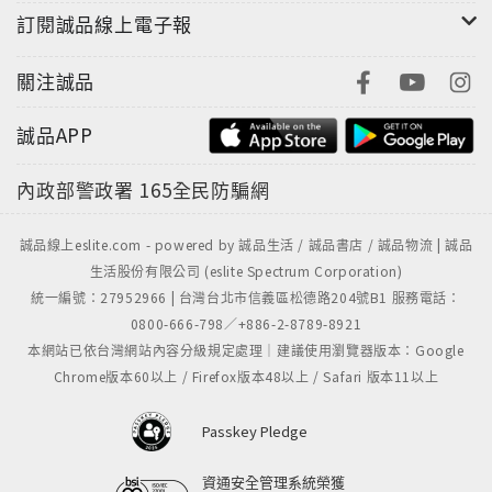
當單字包含這三種發音時，外國人不容易聽出其中的差
訂閱誠品線上電子報
異，以致記憶單字時，容易遺漏或誤用。本書在閱讀課
文之後，刻意安排「移除漢字發音」的讀音練習，只提
關注誠品
示容易忽略的「促音」、「長音」、「鼻音」。提醒學
習單字時，必須注意標準發音。
誠品APP
三種發音方式的影響如下：
內政部警政署
165全民防騙網
‧有／無「促音」的差異：おっと（丈夫）‧おと（聲音）
‧有／無「長音」的差異：おばあさん（奶奶）‧おばさん
（阿姨）
誠品線上eslite.com - powered by 誠品生活 / 誠品書店 / 誠品物流 | 誠品
生活股份有限公司 (eslite Spectrum Corporation)
‧有／無「鼻音」的差異：かびん（花瓶）‧かび（霉）
統一編號：27952966 | 台灣台北市信義區松德路204號B1 服務電話：
0800-666-798／+886-2-8789-8921
◎挑戰【填入練習】：三種途徑驗證「理解字詞」及
本網站已依台灣網站內容分級規定處理｜建議使用瀏覽器版本：Google
「文法角色」
Chrome版本60以上 / Firefox版本48以上 / Safari 版本11以上
每課均有三種填入練習，針對不同題型，給予答題的
「文法提示」。學習者可彙整學習過程，明確驗證「是
Passkey Pledge
否學有所得」。
〈例〉要去補習班的時候，我總是搭電車前往。
資通安全管理系統榮獲