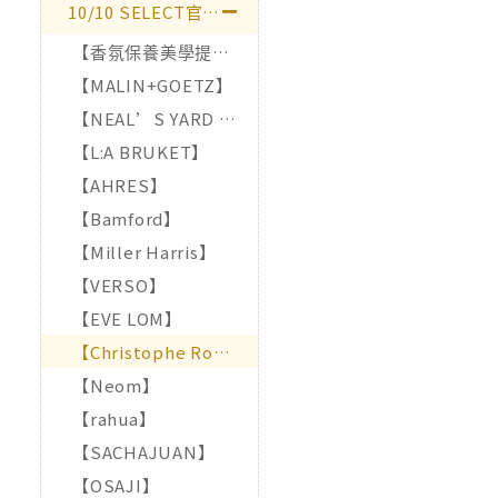
10/10 SELECT官方直營
【香氛保養美學提案】
【MALIN+GOETZ】
【NEAL’S YARD REMEDIES】
【L:A BRUKET】
【AHRES】
【Bamford】
【Miller Harris】
【VERSO】
【EVE LOM】
【Christophe Robin Paris】
【Neom】
【rahua】
【SACHAJUAN】
【OSAJI】