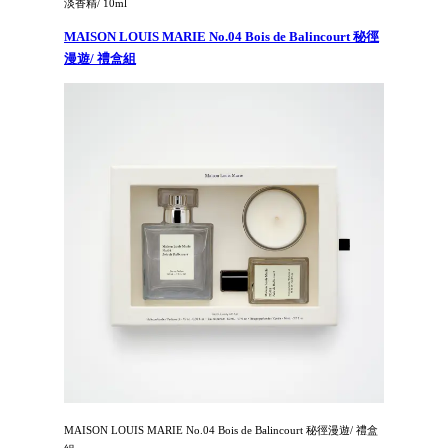
淡香精/ 10ml
MAISON LOUIS MARIE No.04 Bois de Balincourt 秘徑
漫遊/ 禮盒組
MAISON LOUIS MARIE No.04 Bois de Balincourt 秘徑漫遊/ 禮盒