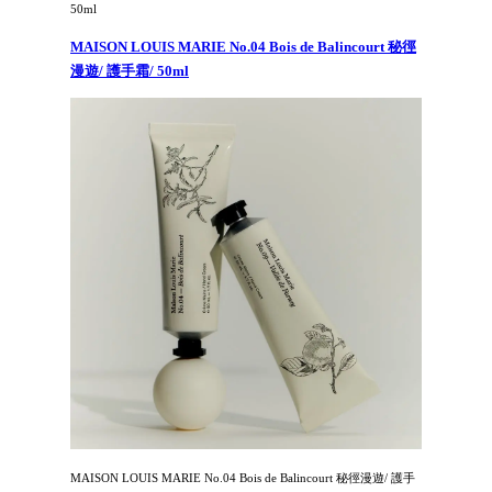
50ml
MAISON LOUIS MARIE No.04 Bois de Balincourt 秘徑
漫遊/ 護手霜/ 50ml
MAISON LOUIS MARIE No.04 Bois de Balincourt 秘徑漫遊/ 護手