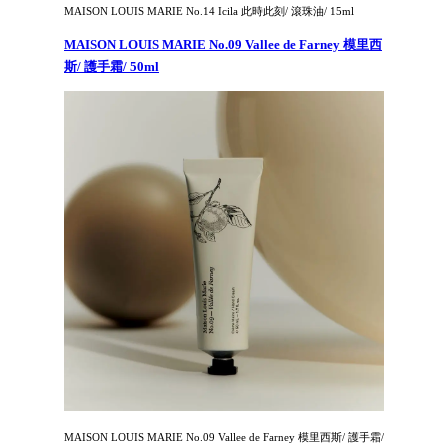
MAISON LOUIS MARIE No.14 Icila 此時此刻/ 滾珠油/ 15ml
MAISON LOUIS MARIE No.09 Vallee de Farney 模里西
斯/ 護手霜/ 50ml
MAISON LOUIS MARIE No.09 Vallee de Farney 模里西斯/ 護手霜/