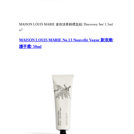
MAISON LOUIS MARIE 迷你淡香精禮盒組/ Discovery Set/ 1.5ml
x7
MAISON LOUIS MARIE No.13 Nouvelle Vague 新浪潮/
護手霜/ 50ml