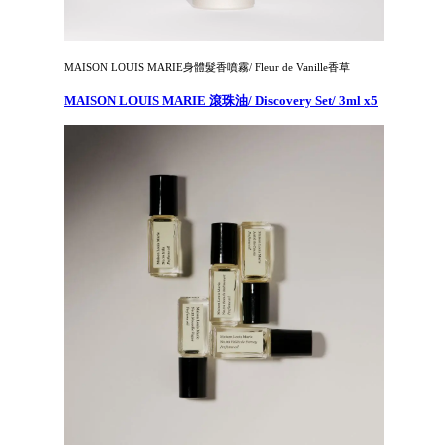
MAISON LOUIS MARIE身體髮香噴霧/ Fleur de Vanille香草
MAISON LOUIS MARIE 滾珠油/ Discovery Set/ 3ml x5