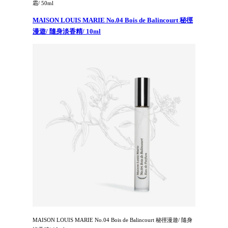
霜/ 50ml
MAISON LOUIS MARIE No.04 Bois de Balincourt 秘徑
漫遊/ 隨身淡香精/ 10ml
MAISON LOUIS MARIE No.04 Bois de Balincourt 秘徑漫遊/ 隨身