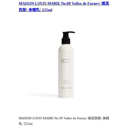
MAISON LOUIS MARIE No.09 Vallee de Farney/ 模里
西斯/ 身體乳/ 225ml
MAISON LOUIS MARIE No.09 Vallee de Farney/ 模里西斯/ 身體
乳/ 225ml