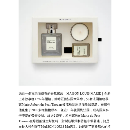
源自一個古老而傳奇的香氛家族｜MAISON LOUIS MARIE｜全新
上市故事從1792年開始，當時正值法國大革命，知名法國植物學
家Marie Aubert du Petit Thouars被流放到馬達加斯加群島。在那裡
他蒐集了2000多種植物標本，並在10年後回到法國，成為國家科
學學院的榮譽委員。經過215年，相同家族的Marie du Petit
Thouars在母親的溫室幫忙時，對製造蠟燭和香氛非常著迷，於是
在長大後創辦了MAISON LOUIS MARIE。她運用了家族悠久的植