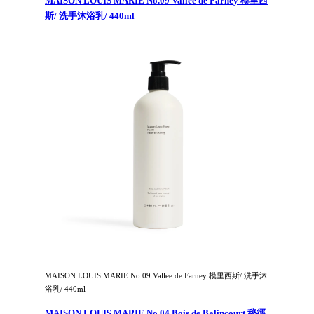
MAISON LOUIS MARIE No.09 Vallee de Farney 模里西
斯/ 洗手沐浴乳/ 440ml
MAISON LOUIS MARIE No.09 Vallee de Farney 模里西斯/ 洗手沐
浴乳/ 440ml
MAISON LOUIS MARIE No.04 Bois de Balincourt 秘徑