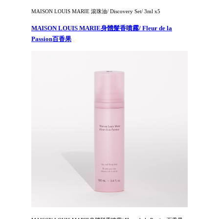
MAISON LOUIS MARIE 滾珠油/ Discovery Set/ 3ml x5
MAISON LOUIS MARIE身體髮香噴霧/ Fleur de la
Passion百香果