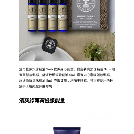
活力提振滾珠精油 9ml- 提振身心能量。甜蜜夢境滾珠精油 9ml- 增
進寧靜放鬆感。舒緩放鬆滾珠精油 9ml- 增進內心寧靜與放鬆感。
旅途愉快滾珠精油 9ml- 克服疲憊，增加平靜感。可重複使用的拉
鍊手工編織拉鍊麻布袋
清爽綠薄荷提振能量