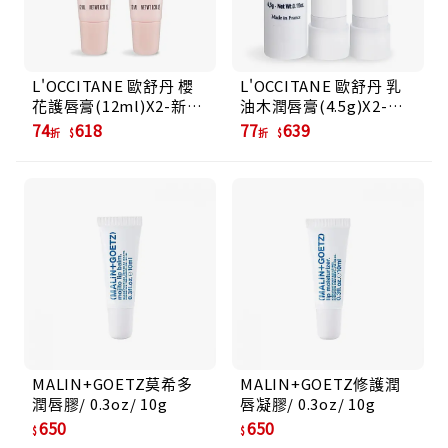
L'OCCITANE 歐舒丹 櫻
L'OCCITANE 歐舒丹 乳
花護唇膏(12ml)X2-新
油木潤唇膏(4.5g)X2-百
版-平行輸入
貨公司貨
74
618
77
639
折
折
MALIN+GOETZ莫希多
MALIN+GOETZ修護潤
潤唇膠/ 0.3oz/ 10g
唇凝膠/ 0.3oz/ 10g
650
650