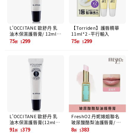
L'OCCITANE 歐舒丹 乳
【Torriden】護唇精華
油木保濕護唇膏/ 12ml/
11ml*2 -平行輸入
新版/ 公司貨
75
299
75
299
折
折
L'OCCITANE 歐舒丹 乳
FreshO2 丹妮婊姐聯名
油木保濕護唇膏(12ml)-
玻尿酸酪梨油護唇膏/ 晶
新版
透光
91
379
8
383
折
折