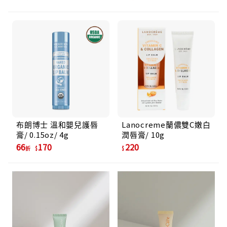
布朗博士 溫和嬰兒護唇
Lanocreme蘭儂雙C嫩白
膏/ 0.15oz/ 4g
潤唇膏/ 10g
66
170
220
折