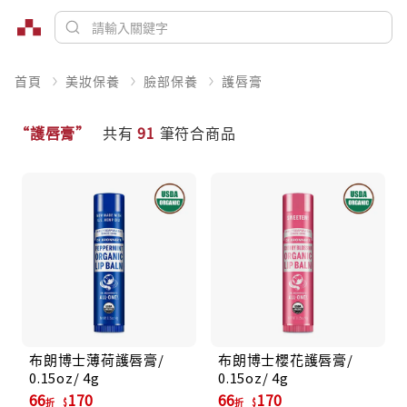
首頁
美妝保養
臉部保養
護唇膏
“護唇膏”
共有
91
筆符合商品
布朗博士薄荷護唇膏/
布朗博士櫻花護唇膏/
0.15oz/ 4g
0.15oz/ 4g
66
170
66
170
折
折