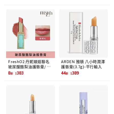
FreshO2 丹妮婊姐聯名
ARDEN 雅頓 八小時潤澤
玻尿酸酪梨油護唇膏/ 玫
護唇膏(3.7g)-平行輸入
裸光
8
383
44
389
折
折