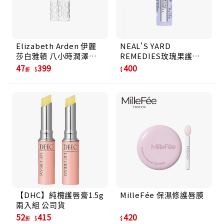
Elizabeth Arden 伊麗
NEAL'S YARD
莎白雅頓 八小時潤澤護
REMEDIES玫瑰果護唇
唇膏 3.7g_平行輸入
膏/ 4.5g
47
399
400
折
【DHC】純欖護唇膏1.5g
MilleFée 保濕修護唇膜
兩入組 公司貨
52
415
420
折