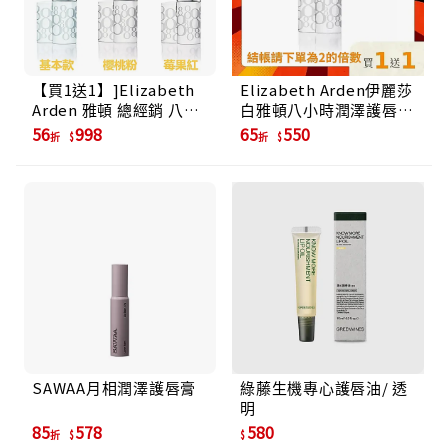
【買1送1】]Elizabeth
Elizabeth Arden伊麗莎
Arden 雅頓 總經銷 八小
白雅頓八小時潤澤護唇
時潤澤護唇膏 3.7g(原廠
膏/ 3.7g/ 平行輸入
56
998
65
550
折
折
公司貨)/ 基本款2支
SAWAA月相潤澤護唇膏
綠藤生機專心護唇油/ 透
明
85
578
580
折