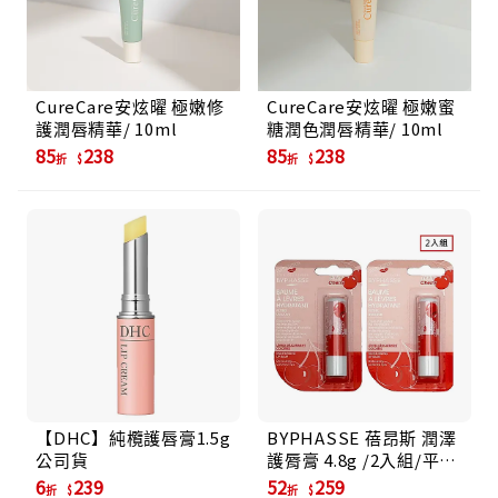
CureCare安炫曜 極嫩修
CureCare安炫曜 極嫩蜜
護潤唇精華/ 10ml
糖潤色潤唇精華/ 10ml
85
238
85
238
折
折
【DHC】純欖護唇膏1.5g
BYPHASSE 蓓昂斯 潤澤
公司貨
護脣膏 4.8g /2入組/平行
輸入/ 櫻桃
6
239
52
259
折
折