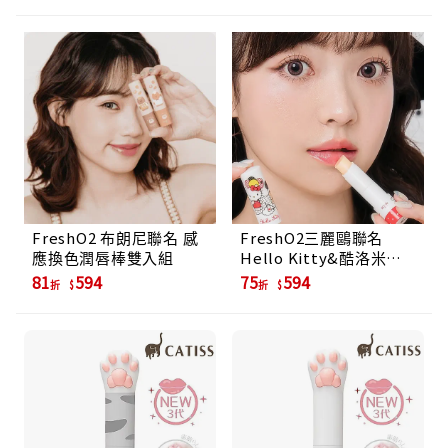
FreshO2 布朗尼聯名 感
FreshO2三麗鷗聯名
應換色潤唇棒雙入組
Hello Kitty&酷洛米感
應換色潤唇棒
81
594
75
594
折
折