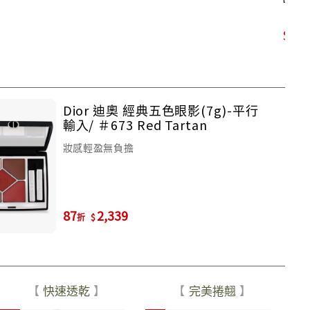
1,
Dior 迪奧 經典五色眼影(7g)-平行
輸入/ ＃673 Red Tartan
妝感輕盈無負擔
87
2,339
折
快速透乾
完美捲翹