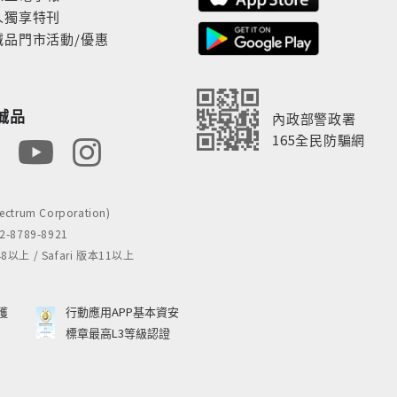
人獨享特刊
誠品門市活動/優惠
誠品
內政部警政署
165全民防騙網
rum Corporation)
8789-8921
 / Safari 版本11以上
獲
行動應用APP基本資安
標章最高L3等級認證