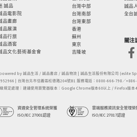
迷
誠品
台灣中部
誠品
誠品電影院
台灣南部
全台
誠品畫廊
台灣東部
誠品展演
香港
誠品行旅
蘇州
關注
誠品酒窖
東京
誠品文化藝術基金會
吉隆坡
- powered by 誠品生活 / 誠品書店 / 誠品物流 | 誠品生活股份有限公司 (eslite Spect
52966 | 台灣台北市信義區松德路204號B1 服務電話：0800-666-798／+886-2-
處理｜建議使用瀏覽器版本：Google Chrome版本60以上 / Firefox版本48以上
資通安全管理系統榮獲
雲端服務資訊安全管理榮
ISO/IEC 27001認證
ISO/IEC 27017認證