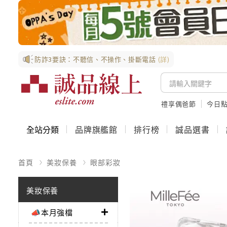
防詐3要訣：不聽信、不操作、掛斷電話
(詳)
禮享偶爸節
今日
全站分類
品牌旗艦館
排行榜
誠品選書
首頁
美妝保養
眼部彩妝
美妝保養
📣本月強檔