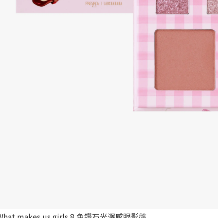
at makes us girls 8 色鑽石光澤感眼影盤