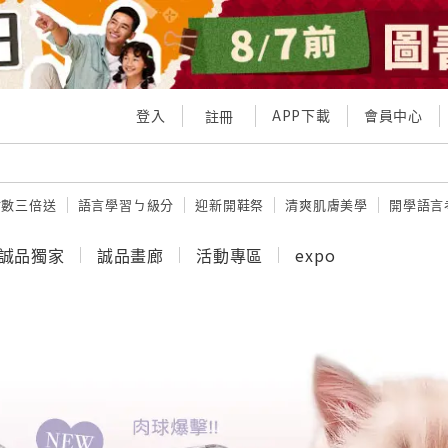
登入
APP下載
會員中心
註冊
點數三倍送
語言學習ㄅ級分
迎新開鞋祭
清爽肌膚美學
開學語言
誠品獨家
誠品畫廊
活動專區
expo