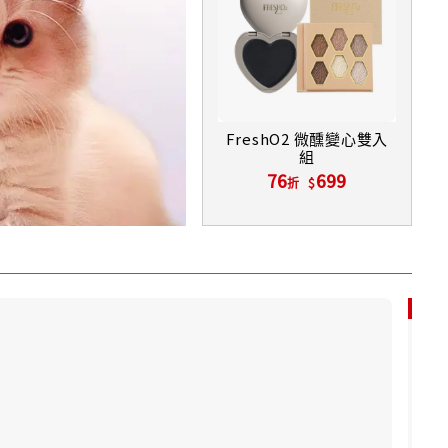
FreshO2 微醺變心雙入
組
76
699
折
SUQQU 晶采盈緻眼彩盤 6.2g /
6
1,560
折
85折