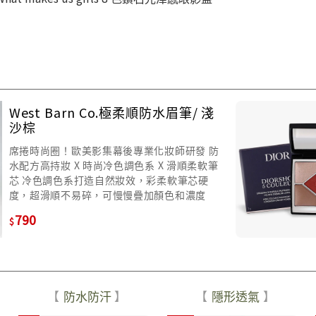
West Barn Co.極柔順防水眉筆/ 淺
沙棕
席捲時尚圈！歐美影集幕後專業化妝師研發 防
水配方高持妝 X 時尚冷色調色系 X 滑順柔軟筆
芯 冷色調色系打造自然妝效，彩柔軟筆芯硬
度，超滑順不易碎，可慢慢疊加顏色和濃度
790
防水防汗
隱形透氣