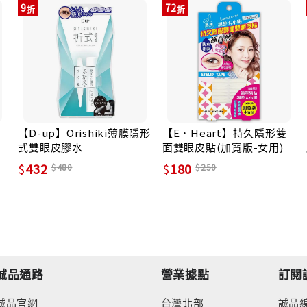
9
72
【D-up】Orishiki薄膜隱形
【E．Heart】持久隱形雙
式雙眼皮膠水
面雙眼皮貼(加寬版-女用)
432
180
480
250
誠品通路
營業據點
訂閱
誠品官網
台灣北部
誠品