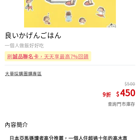
良いかげんごはん
一個人做飯好好吃
刷
誠品聯名卡
，天天享最高7%回饋
大量採購團購專區
500
450
9
查詢門市庫存
內容簡介
日本亞馬遜讀者高分推薦，一個人住超過十年的高木直