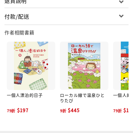
退貨說明
付款/配送
作者相關書籍
一個人漂泊的日子
ローカル線で温泉ひと
一個人的
りたび
$197
$445
$19
79折
9折
79折