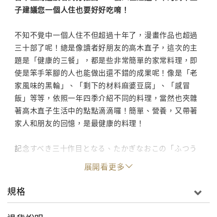
子建議您一個人住也要好好吃唷！
不知不覺中一個人住不但超過十年了，漫畫作品也超過
三十部了呢！總是像讀者好朋友的高木直子，這次的主
題是「健康的三餐」，都是些非常簡單的家常料理，即
使是笨手笨腳的人也能做出還不錯的成果呢！像是「老
家風味的黑輪」、「剩下的材料麻婆豆腐」、「感冒
飯」等等，依照一年四季介紹不同的料理，當然也夾雜
著高木直子生活中的點點滴滴囉！簡單、營養，又帶著
家人和朋友的回憶，是最健康的料理！
記念すべき三十作目となる、たかぎなおこの「ふつう
の日のごはん」マンガ。「実家風おでん」や「余りも
展開看更多
の麻婆豆腐」、「風邪ごはん」など 共感&空腹必至の
日々ごはんを手描き・フルカラーでおいしく描きま
規格
す。著者の「ひとり暮らし」が読めるのはこの本でラ
ストかも!?