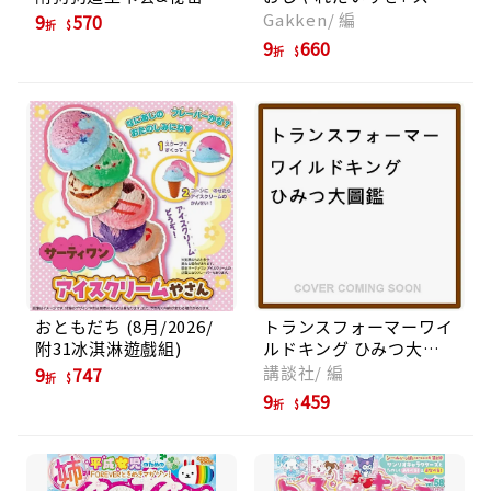
偶像公主卡片)
シャルブック (附皇冠&
Gakken/ 編
9
570
折
髮圈組)
9
660
折
おともだち (8月/2026/
トランスフォーマーワイ
附31冰淇淋遊戲組)
ルドキング ひみつ大図
鑑
講談社/ 編
9
747
折
9
459
折