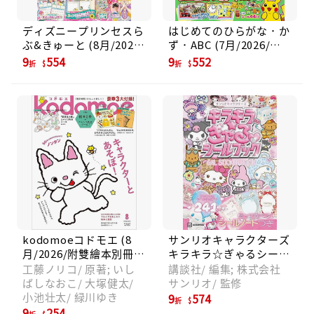
ディズニープリンセスら
はじめてのひらがな．か
ぶ&きゅーと (8月/2026/
ず．ABC (7月/2026/附
附附錄組)
DVD)
9
554
9
552
折
折
kodomoeコドモエ (8
サンリオキャラクターズ
月/2026/附雙繪本別冊&
キラキラ☆ぎゃるシール
夏目友人帳貼紙)
ブック
工藤ノリコ/ 原著; いし
講談社/ 編集; 株式会社
ばしなおこ/ 大塚健太/
サンリオ/ 監修
小池壮太/ 緑川ゆき
9
574
折
9
254