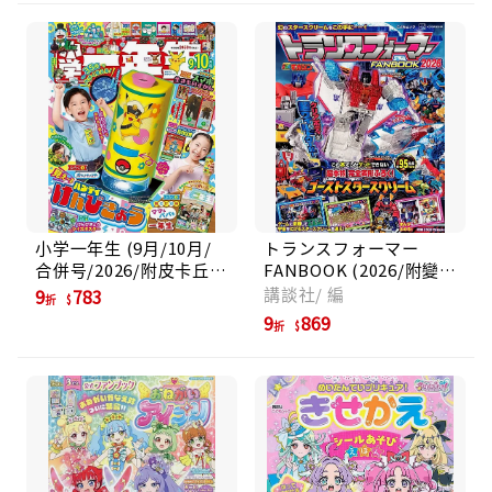
小学一年生 (9月/10月/
トランスフォーマー
合併号/2026/附皮卡丘顯
FANBOOK (2026/附變形
微鏡玩具)
模型戰鬥機)
講談社/ 編
9
783
折
9
869
折