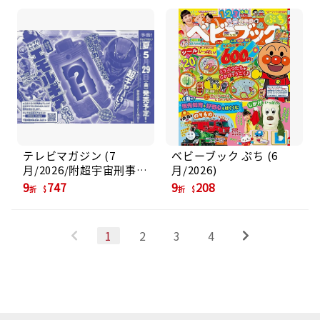
テレビマガジン (7
ベビーブック ぷち (6
月/2026/附超宇宙刑事卡
月/2026)
邦無限情感齒輪玩具)
9
747
9
208
折
折
1
2
3
4