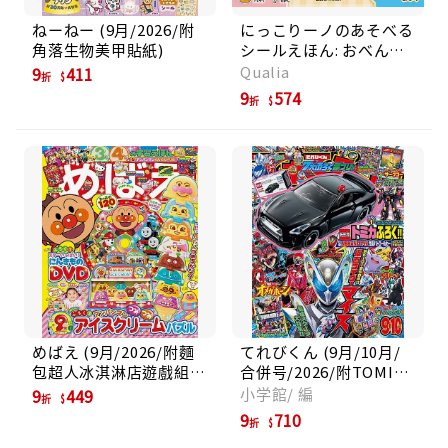
ねーねー (9月/2026/附
にっこりーノのあそべる
角落生物美甲貼紙)
シールえほん: おべんと
う．おでかけ．おみせや
Qualia
9
411
折
さん!
9
574
折
めばえ (9月/2026/附麵
てれびくん (9月/10月/
包超人冰淇淋店遊戲組
合併号/2026/附TOMICA
&DVD)
日產GT-R巡邏車玩具)
小学館/ 編
9
449
折
9
710
折