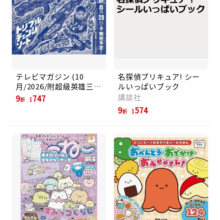
テレビマガジン (10
名探偵プリキュア! シー
月/2026/附超級英雄三段
ルいっぱいブック
式變形武器玩具)
講談社
9
747
折
9
574
折