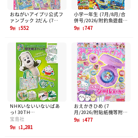
おねがいアイプリ公式フ
小学一年生 (7月/8月/合
ァンブック 2だん (7
併号/2026/附釣魚遊戲
月/2026/附卡片)
組)
9
552
9
747
折
折
NHKいないいないばあ
おえかきひめ (7
っ! 30TH
月/2026/附貼紙機等附錄
ANNIVERSARY限定親子
組)
宝島社
9
477
折
バッグ (附附提袋&肩背
9
1,281
折
包)