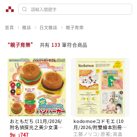
首頁
雜誌
日文雜誌
親子育樂
“親子育樂”
共有
133
筆符合商品
おともだち (11月/2026/
kodomoeコドモエ (10
附名偵探光之美少女漢堡
月/2026/附雙繪本別冊&
遊戲組)
野貓軍團ABC字母卡)
工藤ノリコ/ 原著; 高畠
9
747
折