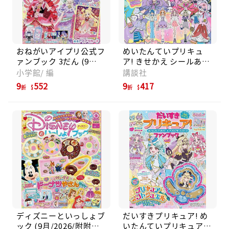
おねがいアイプリ公式フ
めいたんていプリキュ
ァンブック 3だん (9
ア! きせかえ シールあそ
月/2026/附卡片)
びえほん
小学館/ 編
講談社
9
552
9
417
折
折
ディズニーといっしょブ
だいすきプリキュア! め
ック (9月/2026/附附錄
いたんていプリキュア!&