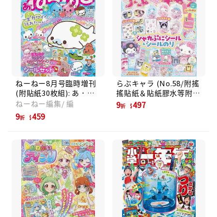
ねーねー8月号臨時増刊
らぶキャラ (No.58/附搖
(附貼紙30枚組): あ．ね
搖貼紙＆貼紙膠水等附錄
～ね～ 一生カワイイに
組)
ねーねー編集/ 編
9
497
折
うもれた～い♡平成女児
9
459
折
のためのFOREVERとき
めきマガジン!