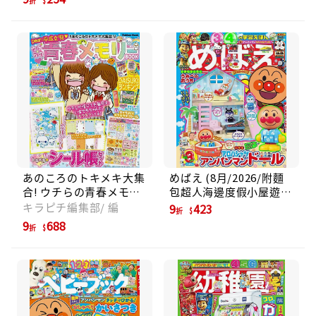
折
あのころのトキメキ大集
めばえ (8月/2026/附麵
合! ウチらの青春メモリ
包超人海邊度假小屋遊戲
ーBOOK: Dear:平成女児
組)
キラピチ編集部/ 編
9
423
折
(附貼紙收集本&貼紙等附
9
688
折
錄組)