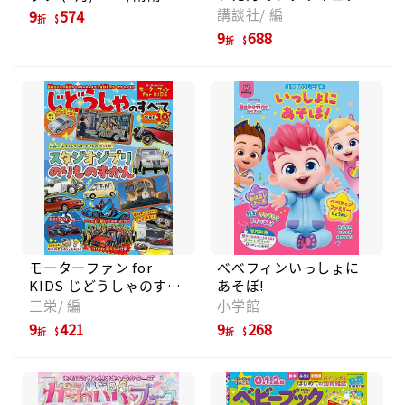
組)
プリキュアオールスター
講談社/ 編
9
574
折
ズ ファンブック (No.2/
9
688
折
附玩具)
モーターファン for
べべフィンいっしょに
KIDS じどうしゃのすべ
あそぼ!
て (No.10)
三栄/ 編
小学館
9
421
9
268
折
折