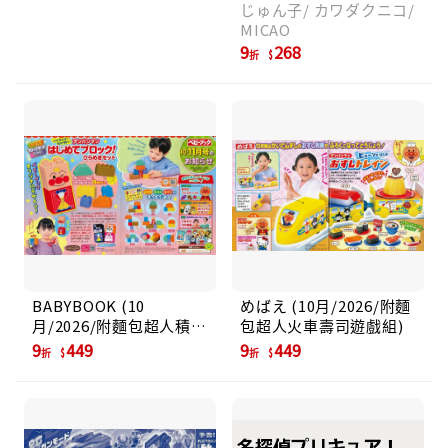
じゅん子/ カワダクニコ/
MICAO
9
268
折
BABYBOOK (10
めばえ (10月/2026/附麵
月/2026/附麵包超人積木
包超人火車壽司遊戲組)
遊戲組)
9
449
9
449
折
折