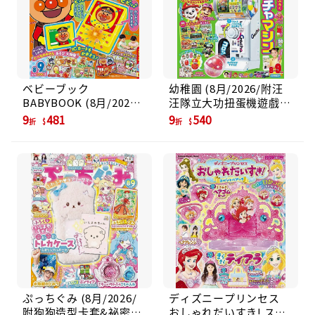
ベビーブック
幼稚園 (8月/2026/附汪
BABYBOOK (8月/2026/
汪隊立大功扭蛋機遊戲
附麵包超人剪票口遊戲
組)
9
481
9
540
折
折
組)
ぷっちぐみ (8月/2026/
ディズニープリンセス
附狗狗造型卡套&祕密的
おしゃれだいすき! スペ