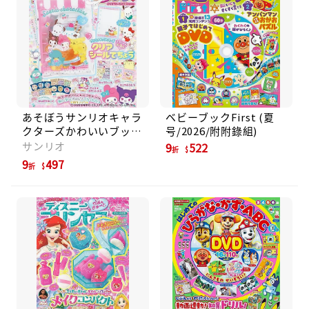
あそぼうサンリオキャラ
ベビーブックFirst (夏
クターズかわいいブック
号/2026/附附錄組)
クリアシール手帳特大号
サンリオ
9
522
折
(附附錄組)
9
497
折