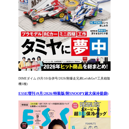
DIMEダイム (9月/10/合併号/2026/附爆走兄弟Let's&Go!!工具箱隨
機1種)
ESSE増刊 (9月/2026/特装版/附SNOOPY超大保冷提袋)