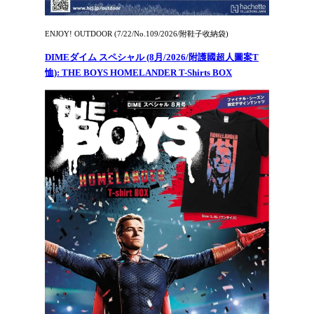
ENJOY! OUTDOOR (7/22/No.109/2026/附鞋子收納袋)
DIMEダイム スペシャル (8月/2026/附護國超人圖案T
恤): THE BOYS HOMELANDER T-Shirts BOX