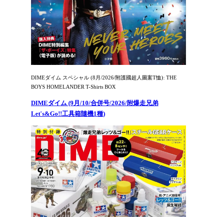
DIMEダイム スペシャル (8月/2026/附護國超人圖案T恤): THE
BOYS HOMELANDER T-Shirts BOX
DIMEダイム (9月/10/合併号/2026/附爆走兄弟
Let's&Go!!工具箱隨機1種)