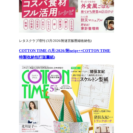
レタスクラブ増刊 (3月/2026/附迷宮飯壓縮收納包)
COTTON TIME (5月/2026/附neige+×COTTON TIME
特製收納包打版圖紙)