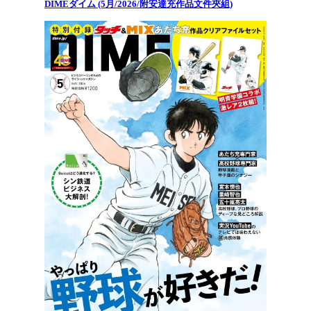
DIMEダイム (5月/2026/附安達充作品文件夾組)