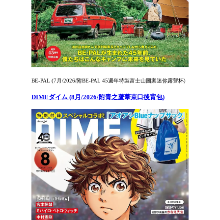
BE-PAL (7月/2026/附BE-PAL 45週年特製富士山圖案迷你露營杯)
DIMEダイム (8月/2026/附青之蘆葦束口後背包)