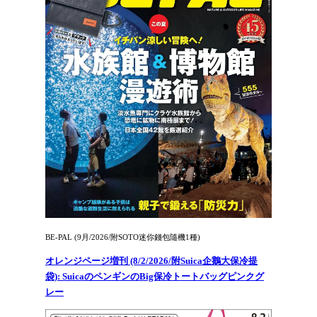
BE-PAL (9月/2026/附SOTO迷你錢包隨機1種)
オレンジページ増刊 (8/2/2026/附Suica企鵝大保冷提
袋): SuicaのペンギンのBig保冷トートバッグピンクグ
レー