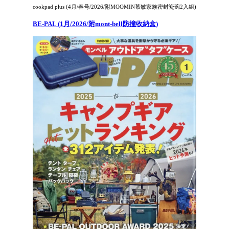
cookpad plus (4月/春号/2026/附MOOMIN慕敏家族密封瓷碗2入組)
BE-PAL (1月/2026/附mont-bell防撞收納盒)