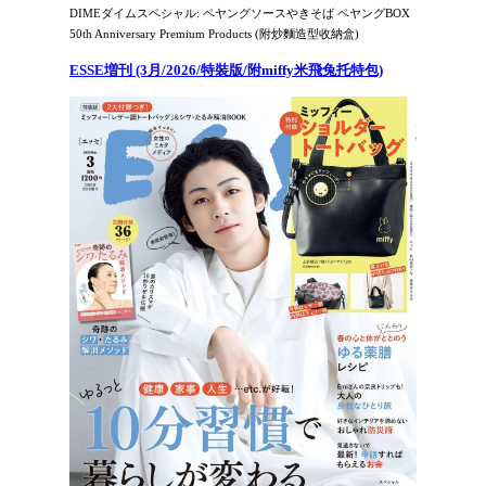
DIMEダイムスペシャル: ペヤングソースやきそば ペヤングBOX
50th Anniversary Premium Products (附炒麵造型收納盒)
ESSE増刊 (3月/2026/特裝版/附miffy米飛兔托特包)