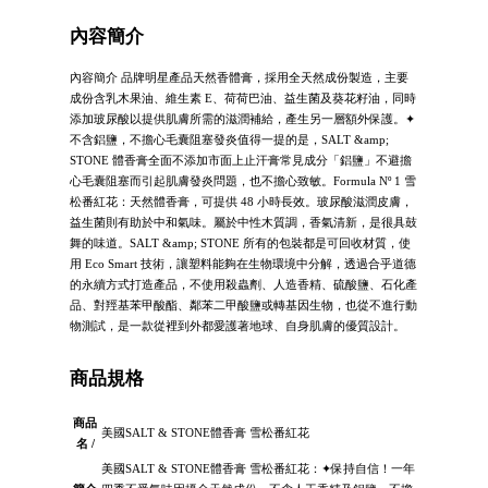
內容簡介
內容簡介 品牌明星產品天然香體膏，採用全天然成份製造，主要
成份含乳木果油、維生素 E、荷荷巴油、益生菌及葵花籽油，同時
添加玻尿酸以提供肌膚所需的滋潤補給，產生另一層額外保護。✦
不含鋁鹽，不擔心毛囊阻塞發炎值得一提的是，SALT &amp;
STONE 體香膏全面不添加市面上止汗膏常見成分「鋁鹽」不避擔
心毛囊阻塞而引起肌膚發炎問題，也不擔心致敏。Formula Nº 1 雪
松番紅花：天然體香膏，可提供 48 小時長效。玻尿酸滋潤皮膚，
益生菌則有助於中和氣味。屬於中性木質調，香氣清新，是很具鼓
舞的味道。SALT &amp; STONE 所有的包裝都是可回收材質，使
用 Eco Smart 技術，讓塑料能夠在生物環境中分解，透過合乎道德
的永續方式打造產品，不使用殺蟲劑、人造香精、硫酸鹽、石化產
品、對羥基苯甲酸酯、鄰苯二甲酸鹽或轉基因生物，也從不進行動
物測試，是一款從裡到外都愛護著地球、自身肌膚的優質設計。
商品規格
商品
美國SALT & STONE體香膏 雪松番紅花
名 /
美國SALT & STONE體香膏 雪松番紅花：✦保持自信！一年