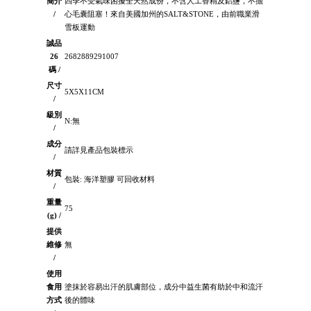
簡介
四季不受氣味困擾全天然成份，不含人工香精及鋁鹽，不擔
/
心毛囊阻塞！來自美國加州的SALT&STONE，由前職業滑
雪板運動
誠品
26
2682889291007
碼 /
尺寸
5X5X11CM
/
級別
N:無
/
成分
請詳見產品包裝標示
/
材質
包裝: 海洋塑膠 可回收材料
/
重量
75
(g) /
提供
維修
無
/
使用
食用
塗抹於容易出汗的肌膚部位，成分中益生菌有助於中和流汗
方式
後的體味