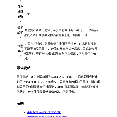
/
保存
期限
1095
(天)
/
效期
以消費者收受日起算，至少具有效日期274日以上；即期商
說明
品的有效日期請參見商品資訊載記的「到期日」為主。
/
1. 因製程關係，體香膏偶有表面不平情況，此為正常現象，
注意
不影響商品品質。 2. 建議存放在陰涼乾燥處，因成分含天
事項
然脂類，若有軟化或油脂滲出為正常情況，不影響使用效
/
果。
最佳賣點
最佳賣點 : 來自美國加州的 SALT & STONE，由前職業滑雪板運
動員 Nima Jalali 於 2017 年成立。因應自身的運動員需求，明白運
動員需長時間暴露於戶外環境，Nima 留意到氣候也會牽引著皮膚
的狀態，便著手開發天然成份的為主的體香膏。
活動
美妝保養📣滿$3000折$300