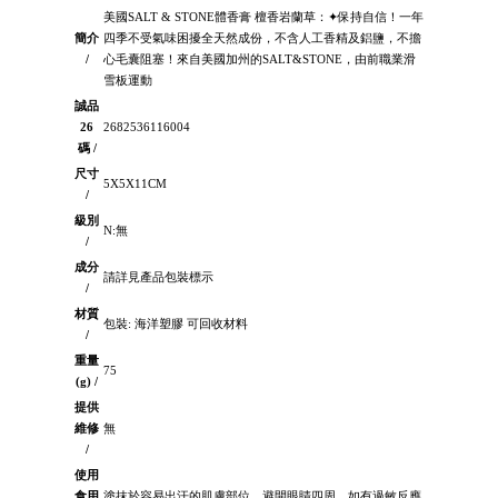
美國SALT & STONE體香膏 檀香岩蘭草：✦保持自信！一年
簡介
四季不受氣味困擾全天然成份，不含人工香精及鋁鹽，不擔
/
心毛囊阻塞！來自美國加州的SALT&STONE，由前職業滑
雪板運動
誠品
26
2682536116004
碼 /
尺寸
5X5X11CM
/
級別
N:無
/
成分
請詳見產品包裝標示
/
材質
包裝: 海洋塑膠 可回收材料
/
重量
75
(g) /
提供
維修
無
/
使用
食用
塗抹於容易出汗的肌膚部位，避開眼睛四周，如有過敏反應