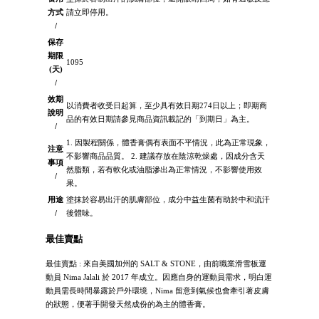
方式
請立即停用。
/
保存
期限
1095
(天)
/
效期
以消費者收受日起算，至少具有效日期274日以上；即期商
說明
品的有效日期請參見商品資訊載記的「到期日」為主。
/
1. 因製程關係，體香膏偶有表面不平情況，此為正常現象，
注意
不影響商品品質。 2. 建議存放在陰涼乾燥處，因成分含天
事項
然脂類，若有軟化或油脂滲出為正常情況，不影響使用效
/
果。
用途
塗抹於容易出汗的肌膚部位，成分中益生菌有助於中和流汗
/
後體味。
最佳賣點
最佳賣點 : 來自美國加州的 SALT & STONE，由前職業滑雪板運
動員 Nima Jalali 於 2017 年成立。因應自身的運動員需求，明白運
動員需長時間暴露於戶外環境，Nima 留意到氣候也會牽引著皮膚
的狀態，便著手開發天然成份的為主的體香膏。