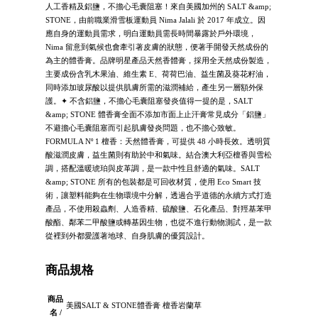
人工香精及鋁鹽，不擔心毛囊阻塞！來自美國加州的 SALT &amp;
STONE，由前職業滑雪板運動員 Nima Jalali 於 2017 年成立。因
應自身的運動員需求，明白運動員需長時間暴露於戶外環境，
Nima 留意到氣候也會牽引著皮膚的狀態，便著手開發天然成份的
為主的體香膏。品牌明星產品天然香體膏，採用全天然成份製造，
主要成份含乳木果油、維生素 E、荷荷巴油、益生菌及葵花籽油，
同時添加玻尿酸以提供肌膚所需的滋潤補給，產生另一層額外保
護。✦ 不含鋁鹽，不擔心毛囊阻塞發炎值得一提的是，SALT
&amp; STONE 體香膏全面不添加市面上止汗膏常見成分「鋁鹽」
不避擔心毛囊阻塞而引起肌膚發炎問題，也不擔心致敏。
FORMULA Nº 1 檀香：天然體香膏，可提供 48 小時長效。透明質
酸滋潤皮膚，益生菌則有助於中和氣味。結合澳大利亞檀香與雪松
調，搭配溫暖琥珀與皮革調，是一款中性且舒適的氣味。SALT
&amp; STONE 所有的包裝都是可回收材質，使用 Eco Smart 技
術，讓塑料能夠在生物環境中分解，透過合乎道德的永續方式打造
產品，不使用殺蟲劑、人造香精、硫酸鹽、石化產品、對羥基苯甲
酸酯、鄰苯二甲酸鹽或轉基因生物，也從不進行動物測試，是一款
從裡到外都愛護著地球、自身肌膚的優質設計。
商品規格
商品
美國SALT & STONE體香膏 檀香岩蘭草
名 /