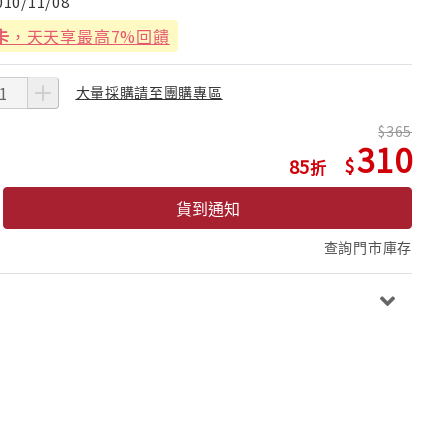
010/11/08
卡
，天天享最高7%回饋
大量採購請至團購專區
365
310
85
貨到通知
查詢門市庫存