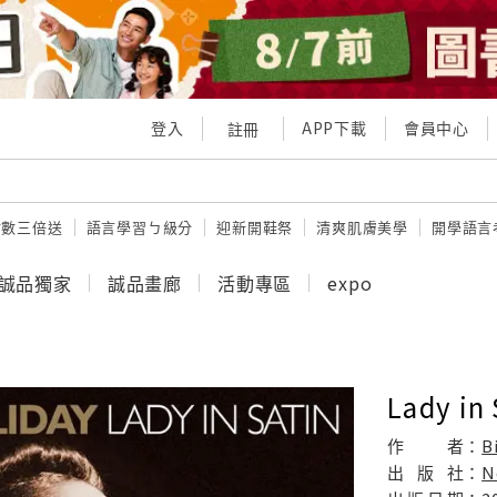
登入
APP下載
會員中心
註冊
點數三倍送
語言學習ㄅ級分
迎新開鞋祭
清爽肌膚美學
開學語言
誠品獨家
誠品畫廊
活動專區
expo
Lady in 
作
者：
B
出
版
社：
N