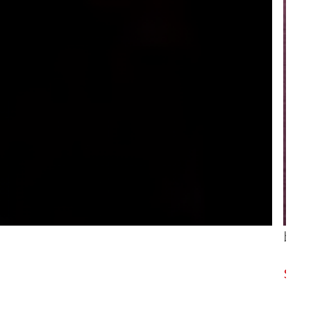
比莉
37