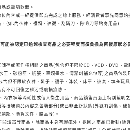
商品或電腦軟體。
位內容或一經提供即為完成之線上服務，經消費者事先同意始提
。(如:內衣褲、襪類、褲襪、刮鬍刀、除毛刀等貼身用品)
可能被認定已逾越檢查商品之必要程度而須負擔為回復原狀必要
儲存或著作權相關之商品(包含但不限於CD、VCD、DVD、電
水匣、碳粉匣、紙張、筆類墨水、清潔劑補充包等)之商品包裝已
(包含但不限於衣褲、鞋子、襪子、泳裝、床單、被套、填充玩具
品有不可回復之髒污或磨損痕跡。
品、內衣褲等消耗性或個人衛生用品、商品銷售頁面上特別載明之
等接觸商品內容之包裝部分)或已非全新狀態(外觀有刮傷、破
保麗龍、隨貨文件、贈品等)。
電子閱讀器等商品，除商品本身有瑕疵外，退回之商品已拆封(除
封條、拆除吊牌、拆除貼膠或標籤等情形)或已非全新狀態(外