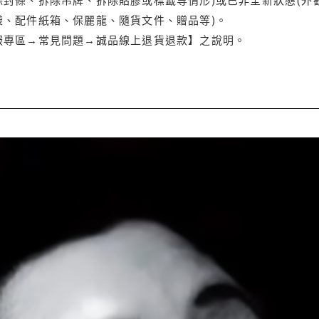
袋、配件紙箱、保麗龍、隨貨文件、贈品等)。
服專區→常見問題→誠品線上退貨退款】之說明。