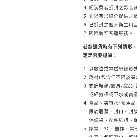
經消費者拆封之影音
非以有形媒介提供之數
已拆封之個人衛生用品
國際航空客運服務。
若您退貨時有下列情形，
定是否要退貨：
以數位或電磁紀錄形式
耗材(包含但不限於墨
衣飾鞋類/寢具/織品
或經剪標或下水或商
食品、美容/保養用
限於瓶蓋、封口、封膜
保護袋、配件紙箱、
家電、3C、畫作、
內容之包裝部分、移除