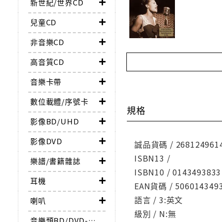
新世紀/世界CD
兒童CD
非音樂CD
高音質CD
音樂卡帶
數位載體/序號卡
規格
影像BD/UHD
影像DVD
誠品貨碼 / 268124961
ISBN13 /
樂譜/書籍雜誌
ISBN10 / 0143493833
耳機
EAN貨碼 / 506014349
語言 / 3:英文
喇叭
級別 / N:無
音樂類BD/DVD-AUDIO