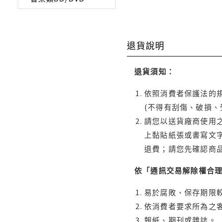
退貨說明
退貨須知：
依照消費者保護法的規
(不得有刮傷、破損、
請您以送貨廠商使用
上黏貼紙張或書寫文
退費；請您先確認商
依「通訊交易解除權合
易於腐敗、保存期限較
依消費者要求所為之客
報紙、期刊或雜誌。