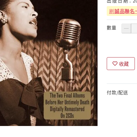
出
版
日
期：
2
刷
誠品聯名
數量
收藏
付款/配送