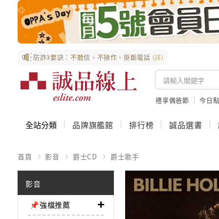
防詐3要訣：不聽信、不操作、掛斷電話
(詳)
禮享偶爸節
今日
全站分類
品牌旗艦館
排行榜
誠品選書
首頁
影音
爵士CD
爵士歌手
影音
📌強檔推薦