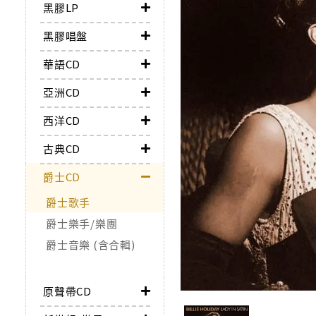
黑膠LP
黑膠唱盤
華語CD
亞洲CD
西洋CD
古典CD
爵士CD
爵士歌手
爵士樂手/樂團
爵士音樂 (含合輯)
原聲帶CD