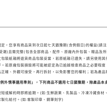
定，您享有商品貨到次日起七天猶豫期(含例假日)的權益(請
受潮)且需完整(包含全部商品、配件、原廠內外包裝、贈品及所
之包裝紙箱將退貨商品包裝妥當，若原紙箱已遺失，請另使用其
字。若原廠包裝損毀將可能被認定為已逾越檢查商品之必要程度，
品正確、外觀可接受，再行拆封，以免影響您的權利；若為產品
理例外情事適用準則」，下列商品不適用七日猶豫期，除產品本
短或解約時即將逾期。(如:生鮮蔬果、乳製品、冷凍冷藏食材、
製化給付。(如:客製印章、鋼筆刻字)