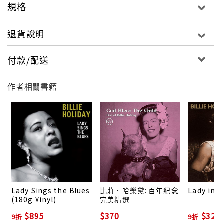
規格
退貨說明
付款/配送
作者相關書籍
Lady Sings the Blues
比莉．哈樂黛: 百年紀念
Lady in 
(180g Vinyl)
完美精選
$895
$370
$328
9折
9折