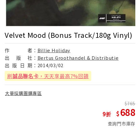
Velvet Mood (Bonus Track/180g Vinyl)
作
者：
Billie Holiday
出
版
社：
Bertus Groothandel & Distributie
出
版
日
期：
2014/03/02
刷
誠品聯名卡
，天天享最高7%回饋
大量採購團購專區
765
688
9
查詢門市庫存