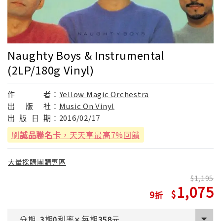
Naughty Boys & Instrumental
(2LP/180g Vinyl)
作
者：
Yellow Magic Orchestra
出
版
社：
Music On Vinyl
出
版
日
期：
2016/02/17
刷
誠品聯名卡
，天天享最高7%回饋
大量採購團購專區
1,195
1,075
9
期
利率
每期
分期
3
0
✕
358
元