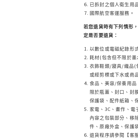
已拆封之個人衛生用品
國際航空客運服務。
若您退貨時有下列情形，
定是否要退貨：
以數位或電磁紀錄形式
耗材(包含但不限於墨
衣飾鞋類/寢具/織品
或經剪標或下水或商
食品、美容/保養用
限於瓶蓋、封口、封膜
保護袋、配件紙箱、
家電、3C、畫作、
內容之包裝部分、移除
件、原廠外盒、保護
退貨程序請參閱【客