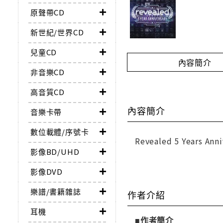
原聲帶CD
新世紀/世界CD
兒童CD
內容簡介
非音樂CD
高音質CD
內容簡介
音樂卡帶
數位載體/序號卡
Revealed 5 Years Anniv
影像BD/UHD
影像DVD
樂譜/書籍雜誌
作者介紹
耳機
■作者簡介