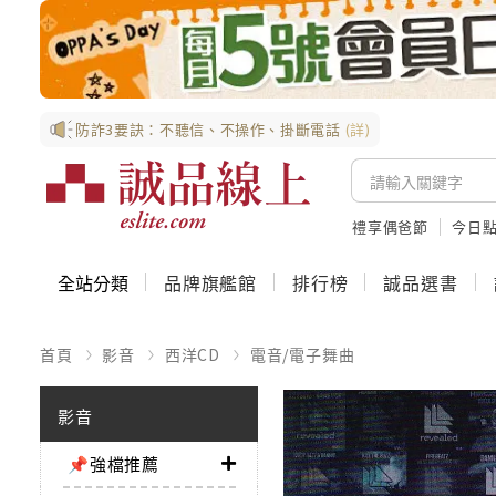
防詐3要訣：不聽信、不操作、掛斷電話
(詳)
禮享偶爸節
今日
全站分類
品牌旗艦館
排行榜
誠品選書
首頁
影音
西洋CD
電音/電子舞曲
影音
📌強檔推薦