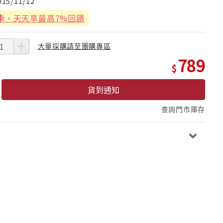
015/11/12
卡
，天天享最高7%回饋
大量採購請至團購專區
789
貨到通知
查詢門市庫存