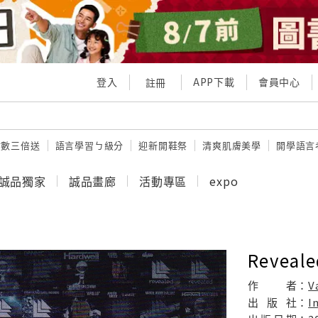
登入
APP下載
會員中心
註冊
點數三倍送
語言學習ㄅ級分
迎新開鞋祭
清爽肌膚美學
開學語言
誠品獨家
誠品畫廊
活動專區
expo
Reveale
作
者：
V
出
版
社：
I