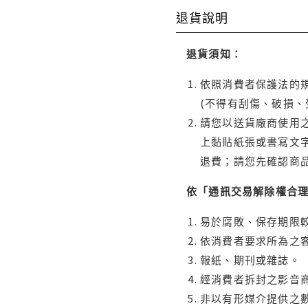
退貨說明
退貨須知：
依照消費者保護法的規
(不得有刮傷、破損、
請您以送貨廠商使用
上黏貼紙張或書寫文
退費；請您先確認商
依「通訊交易解除權合
易於腐敗、保存期限較
依消費者要求所為之客
報紙、期刊或雜誌。
經消費者拆封之影音
非以有形媒介提供之數