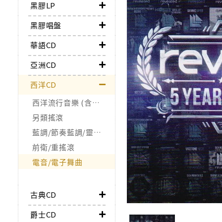
黑膠LP
黑膠唱盤
華語CD
亞洲CD
西洋CD
西洋流行音樂 (含合輯)
另類搖滾
藍調/節奏藍調/靈魂樂/Funk
前衛/重搖滾
電音/電子舞曲
古典CD
爵士CD