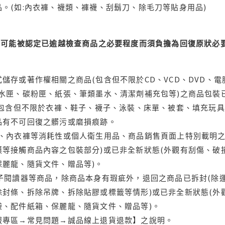
。(如:內衣褲、襪類、褲襪、刮鬍刀、除毛刀等貼身用品)
可能被認定已逾越檢查商品之必要程度而須負擔為回復原狀必要
儲存或著作權相關之商品(包含但不限於CD、VCD、DVD、電
水匣、碳粉匣、紙張、筆類墨水、清潔劑補充包等)之商品包裝已
(包含但不限於衣褲、鞋子、襪子、泳裝、床單、被套、填充玩具
品有不可回復之髒污或磨損痕跡。
品、內衣褲等消耗性或個人衛生用品、商品銷售頁面上特別載明之
等接觸商品內容之包裝部分)或已非全新狀態(外觀有刮傷、破
保麗龍、隨貨文件、贈品等)。
電子閱讀器等商品，除商品本身有瑕疵外，退回之商品已拆封(除
封條、拆除吊牌、拆除貼膠或標籤等情形)或已非全新狀態(外
袋、配件紙箱、保麗龍、隨貨文件、贈品等)。
服專區→常見問題→誠品線上退貨退款】之說明。