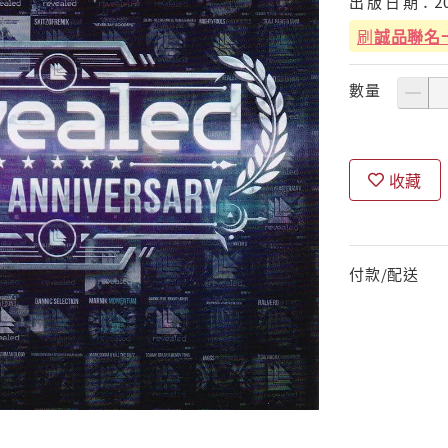
出
版
日
期：
2
刷
誠品聯名
數量
收藏
付款/配送