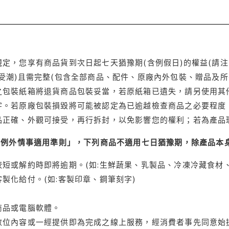
定，您享有商品貨到次日起七天猶豫期(含例假日)的權益(請
受潮)且需完整(包含全部商品、配件、原廠內外包裝、贈品及所
之包裝紙箱將退貨商品包裝妥當，若原紙箱已遺失，請另使用其
字。若原廠包裝損毀將可能被認定為已逾越檢查商品之必要程度，
品正確、外觀可接受，再行拆封，以免影響您的權利；若為產品
理例外情事適用準則」，下列商品不適用七日猶豫期，除產品本
短或解約時即將逾期。(如:生鮮蔬果、乳製品、冷凍冷藏食材、
製化給付。(如:客製印章、鋼筆刻字)
商品或電腦軟體。
位內容或一經提供即為完成之線上服務，經消費者事先同意始提