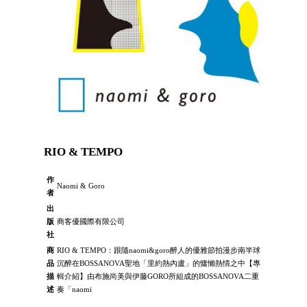
RIO & TEMPO
作
Naomi & Goro
者
出
版
商客優國際有限公司
社
商
RIO & TEMPO：跟隨naomi&goro醉人的優雅節拍漫步南半球
品
沉醉在BOSSANOVA聖地「里約熱內盧」的慵懶熱情之中【專
描
輯介紹】由布施尚美與伊藤GORO所組成的BOSSANOVA二重
述
奏「naomi