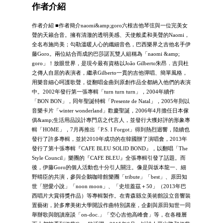
作者介紹
作者介紹 ■作者簡介naomi&amp;goro六根吉他琴弦與一位完美女
聲的天籟合音。擁有清澈的透明美感、天使般柔和美聲的Naomi，
全名布施尚美；勾勒溫暖人心的纖細音色，巴西樂界之吉他名手伊
藤Goro。兩位結合而成的巴莎諾瓦雙人組稱為「naomi &amp;
goro」！放眼世界，是現今最有資格以João Gilberto朱昂．吉貝杜
之傳人自居的表演者，繼承Gilberto一貫的吉他彈唱、簡單風格，
用樂音細心呵護歌聲，從翻唱金曲到原創作品全都納入他們的表演
中。2002年發行第一張專輯「turn turn turn」，2004年續作
「BON BON」，同年聖誕特輯「Presente de Natal」，2005年則以
音樂卡片「winter wonderland」歡慶聖誕，2006年4月擔任日本傢
俱&amp;生活用品設計專門店之代言人，並發行大獲好評的形象專
輯「HOME」，7月再推出「P.S. I Forgot」得到熱烈迴響，陸續也
發行了許多專輯，並於2010年成功的在韓國辦了演唱會，2013年
發行了第十張專輯『CAFE BLEU SOLID BOND』，以翻唱「The
Style Council」樂團的『CAFE BLEU』全張專輯引發了話題。而
後，伊藤Goro的個人活動也十分引人關注。像是與坂本龍一、細
野晴臣的共演，參與企鵝咖啡館樂團「tribute」「best」、原田知
世「戀愛小說」「noon moon」、「史坦蓋茲＋50」（2013年巴
西唱片大賞得獎作品）等專輯製作。在青森縣立美術館設立音響裝
置藝術，於多摩美術大學開設作曲特別講座，企劃與原田知世一同
舉辦歌與朗讀座談「on-doc.」「空心吉他高峰會」等，在各種層