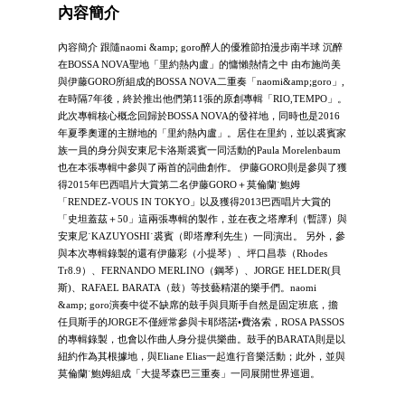
內容簡介
內容簡介 跟隨naomi &amp; goro醉人的優雅節拍漫步南半球 沉醉
在BOSSA NOVA聖地「里約熱內盧」的慵懶熱情之中 由布施尚美
與伊藤GORO所組成的BOSSA NOVA二重奏「naomi&amp;goro」,
在時隔7年後，終於推出他們第11張的原創專輯「RIO,TEMPO」。
此次專輯核心概念回歸於BOSSA NOVA的發祥地，同時也是2016
年夏季奧運的主辦地的「里約熱內盧」。居住在里約，並以裘賓家
族一員的身分與安東尼卡洛斯裘賓一同活動的Paula Morelenbaum
也在本張專輯中參與了兩首的詞曲創作。 伊藤GORO則是參與了獲
得2015年巴西唱片大賞第二名伊藤GORO＋莫倫蘭˙鮑姆
「RENDEZ-VOUS IN TOKYO」以及獲得2013巴西唱片大賞的
「史坦蓋茲＋50」這兩張專輯的製作，並在夜之塔摩利（暫譯）與
安東尼˙KAZUYOSHI˙裘賓（即塔摩利先生）一同演出。 另外，參
與本次專輯錄製的還有伊藤彩（小提琴）、坪口昌恭（Rhodes
Tr8.9）、FERNANDO MERLINO（鋼琴）、JORGE HELDER(貝
斯)、RAFAEL BARATA（鼓）等技藝精湛的樂手們。naomi
&amp; goro演奏中從不缺席的鼓手與貝斯手自然是固定班底，擔
任貝斯手的JORGE不僅經常參與卡耶塔諾•費洛索，ROSA PASSOS
的專輯錄製，也會以作曲人身分提供樂曲。鼓手的BARATA則是以
紐約作為其根據地，與Eliane Elias一起進行音樂活動；此外，並與
莫倫蘭˙鮑姆組成「大提琴森巴三重奏」一同展開世界巡迴。