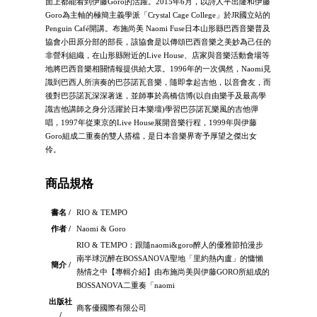
面上都能看到伊藤Goro的活躍。2015年6月，以詩人平出隆和伊藤
Goro為主軸的極簡主義學派「Crystal Cage College」於JR國立站的
Penguin Café開講。布施尚美 Naomi Fuse日本山形縣巴西音樂普及
協會小田原分部的部長，該協會是以傳頌巴西音樂之美妙為己任的
非營利組織，在山形縣附近的Live House、店家與音樂活動會場等
地將巴西音樂相關情報提供給大眾。1996年的一次偶然，Naomi見
識到巴西人所演奏的巴莎諾瓦音樂，隨即拿起吉他，以音會友，而
後對巴莎諾瓦深深著迷，並師事於高橋信博(以自由樂手及最高學
識吉他講師之身分活躍於日本樂壇)學習巴莎諾瓦樂風的吉他彈
唱，1997年從東京的Live House展開音樂行程，1999年與伊藤
Goro組成二重奏的雙人搭檔，是日本音樂界寄予厚望之傑出女
伶。
商品規格
書名 /
RIO & TEMPO
作者 /
Naomi & Goro
RIO & TEMPO：跟隨naomi&goro醉人的優雅節拍漫步
南半球沉醉在BOSSANOVA聖地「里約熱內盧」的慵懶
簡介 /
熱情之中【專輯介紹】由布施尚美與伊藤GORO所組成的
BOSSANOVA二重奏「naomi
出版社
商客優國際有限公司
/