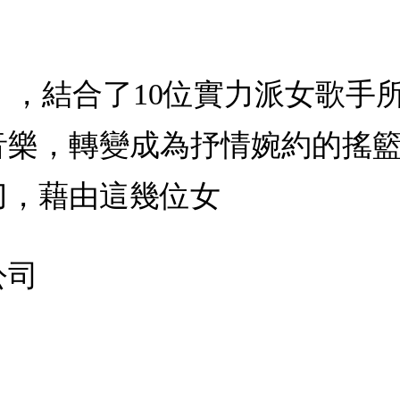
er Eye：，結合了10位實力派
音樂，轉變成為抒情婉約的搖
刀，藉由這幾位女
公司