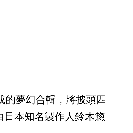
手所完成的夢幻合輯，將披頭四
由日本知名製作人鈴木惣