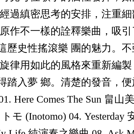
 經過縝密思考的安排，注重
與原作不一樣的詮釋樂曲，吸
這歷史性搖滾樂 團的魅力。
的旋律用如此的風格來重新編
得踏入夢 鄉。清楚的發音，
re Comes The Sun 畠山美由紀
 イノトモ (Inotomo) 04. Yesterd
. In My Life 純演奏之樂曲 08. A