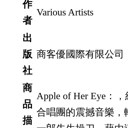
作
Various Artists
者
出
版
商客優國際有限公司
社
商
Apple of Her
品
合唱團的震撼音樂，
描