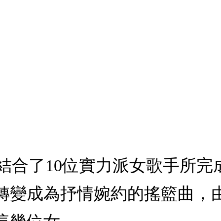
 Eye：，結合了10位實力派女歌
轉變成為抒情婉約的搖籃曲，