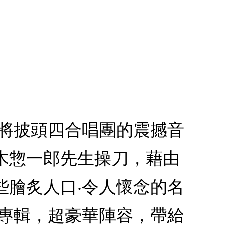
，將披頭四合唱團的震撼音
木惣一郎先生操刀，藉由
些膾炙人口‧令人懷念的名
的專輯，超豪華陣容，帶給