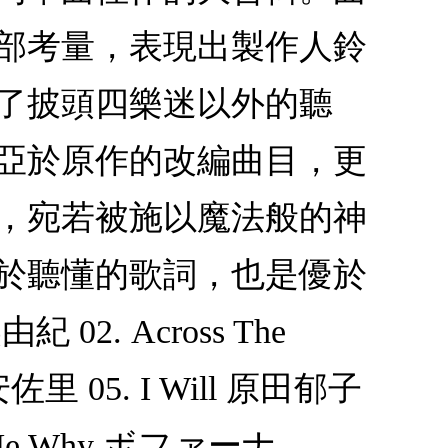
細部考量，表現出製作人鈴
引了披頭四樂迷以外的聽
不亞於原作的改編曲目，更
製，宛若被施以魔法般的神
便於聽懂的歌詞，也是優於
 02. Across The
ay 安佐里 05. I Will 原田郁子
sk Me Why ボファーナ