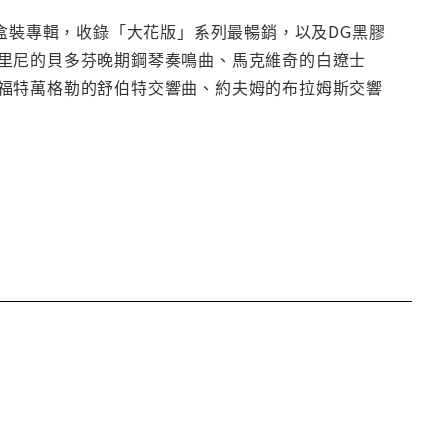
版盒裝專輯，收錄「大花版」系列最暢銷，以及DG黑膠
里尼的貝多芬晚期鋼琴奏鳴曲、馬克維奇的白遼士
福特萬格勒的舒伯特交響曲、約夫姆的布拉姆斯交響