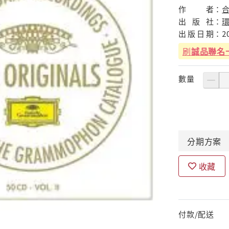
作
者：
出
版
社：
出
版
日
期：
2
刷
誠品聯名
數量
分期
方案
收藏
付款/配送