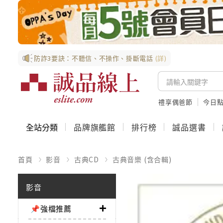
防詐3要訣：不聽信、不操作、掛斷電話
(詳)
禮享偶爸節
今日
全站分類
品牌旗艦館
排行榜
誠品選書
首頁
影音
古典CD
古典音樂 (含合輯)
影音
📌強檔推薦