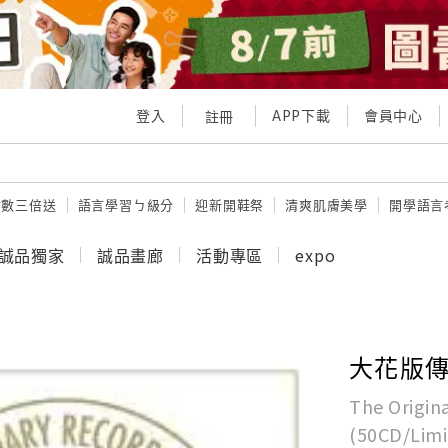
登入
APP下載
會員中心
註冊
點數三倍送
語言學習ㄅ級分
迎新開鞋祭
清爽肌膚美學
開學語言
誠品獨家
誠品畫廊
活動專區
expo
大花版傳奇
The Origina
(50CD/Limi