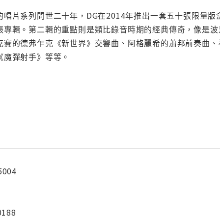
唱片系列問世二十年，DG在2014年推出一套五十張限量
張專輯。第二輯的重點則是類比錄音時期的經典傳奇，像是波
克賽的德弗乍克《新世界》交響曲、阿格麗希的蕭邦前奏曲、
《魔彈射手》等等。
5004
0188