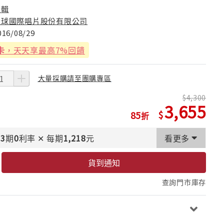
合輯
環球國際唱片股份有限公司
016/08/29
卡
，天天享最高7%回饋
大量採購請至團購專區
4,300
3,655
85
3
期
0
利率
✕
每期
1,218
元
看更多
貨到通知
查詢門市庫存