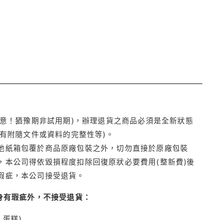
注意！猶豫期非試用期)，辦理退貨之商品必須是全新狀態
有附隨文件或資料的完整性等)。
他紙箱包覆於商品原廠包裝之外，切勿直接於原廠包裝
本公司得依毀損程度扣除回復原狀必要費用(整新費)後
瑕疵，本公司接受退貨。
身有瑕疵外，不接受退貨：
蛋糕)