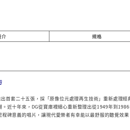
簡介
規格
行
首度推出首套二十五張，採「原像位元處理再生技術」重新處理
。近十年來，DG從寶庫裡細心重新整理出從1949年到19
里程碑意義的唱片，讓現代愛樂者有幸能以最舒服的聽覺效果