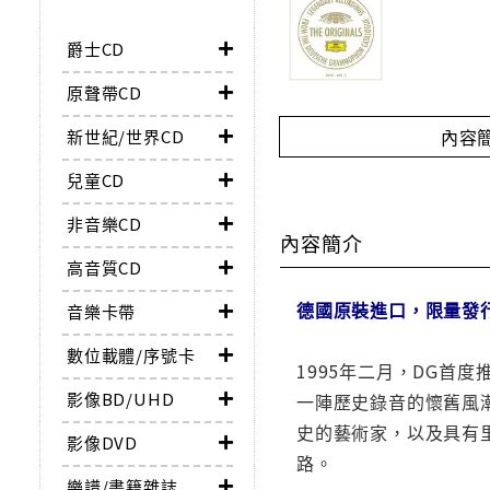
爵士CD
原聲帶CD
內容
新世紀/世界CD
兒童CD
非音樂CD
內容簡介
高音質CD
德國原裝進口，限量發
音樂卡帶
數位載體/序號卡
1995年二月，DG
影像BD/UHD
一陣歷史錄音的懷舊風潮
史的藝術家，以及具有
影像DVD
路。
樂譜/書籍雜誌