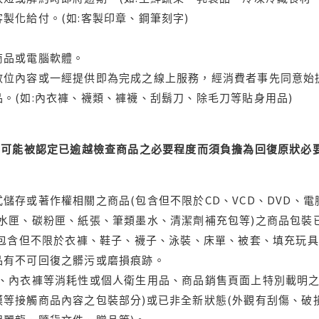
製化給付。(如:客製印章、鋼筆刻字)
商品或電腦軟體。
位內容或一經提供即為完成之線上服務，經消費者事先同意始提
。(如:內衣褲、襪類、褲襪、刮鬍刀、除毛刀等貼身用品)
可能被認定已逾越檢查商品之必要程度而須負擔為回復原狀必要
儲存或著作權相關之商品(包含但不限於CD、VCD、DVD、電
水匣、碳粉匣、紙張、筆類墨水、清潔劑補充包等)之商品包裝已
(包含但不限於衣褲、鞋子、襪子、泳裝、床單、被套、填充玩具
品有不可回復之髒污或磨損痕跡。
品、內衣褲等消耗性或個人衛生用品、商品銷售頁面上特別載明之
等接觸商品內容之包裝部分)或已非全新狀態(外觀有刮傷、破