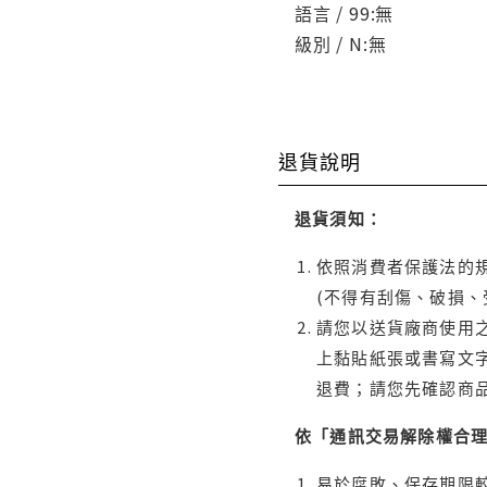
語言 / 99:無
級別 / N:無
退貨說明
退貨須知：
依照消費者保護法的規
(不得有刮傷、破損、
請您以送貨廠商使用
上黏貼紙張或書寫文
退費；請您先確認商
依「通訊交易解除權合
易於腐敗、保存期限較