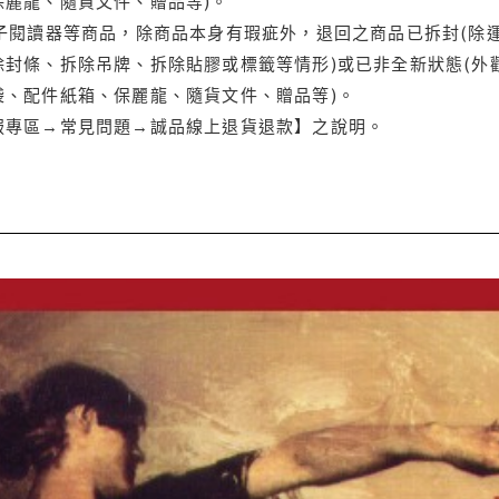
保麗龍、隨貨文件、贈品等)。
電子閱讀器等商品，除商品本身有瑕疵外，退回之商品已拆封(除
封條、拆除吊牌、拆除貼膠或標籤等情形)或已非全新狀態(外
袋、配件紙箱、保麗龍、隨貨文件、贈品等)。
服專區→常見問題→誠品線上退貨退款】之說明。