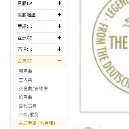
黑膠LP
黑膠唱盤
華語CD
亞洲CD
西洋CD
古典CD
獨奏曲
室內樂
交響曲/管絃樂
協奏曲
當代古典
合唱/歌劇
古典音樂 (含合輯)