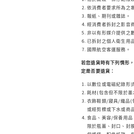
依消費者要求所為之客
報紙、期刊或雜誌。
經消費者拆封之影音
非以有形媒介提供之數
已拆封之個人衛生用品
國際航空客運服務。
若您退貨時有下列情形，
定是否要退貨：
以數位或電磁紀錄形式
耗材(包含但不限於墨
衣飾鞋類/寢具/織品
或經剪標或下水或商
食品、美容/保養用
限於瓶蓋、封口、封膜