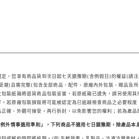
定，您享有商品貨到次日起七天猶豫期(含例假日)的權益(請
受潮)且需完整(包含全部商品、配件、原廠內外包裝、贈品及所
之包裝紙箱將退貨商品包裝妥當，若原紙箱已遺失，請另使用其
字。若原廠包裝損毀將可能被認定為已逾越檢查商品之必要程度，
品正確、外觀可接受，再行拆封，以免影響您的權利；若為產品
理例外情事適用準則」，下列商品不適用七日猶豫期，除產品本
短或解約時即將逾期。(如:生鮮蔬果、乳製品、冷凍冷藏食材、