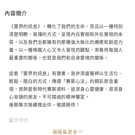
內容簡介
《靈界的訊息》，轉化了我們的生命，而且以一種特別
清楚明瞭、易懂的方式，呈現內在實相和外在實相的本
質，以及我們全都擁有的那種強大無比的療癒和創造力
量。以一種喚醒人心又令人喜悅的觀點，來看待每個人
最重要的關係，也就是我們和自身靈魂的關係。
這套「靈界的訊息」有聲書，是許添盛醫師以生活化、
輕鬆、簡白的方式，傳譯「賽斯心法」的精彩原音重
現，是熱愛新時代賽斯資料、追求身心靈健康、尋求身
心安頓的朋友，不可錯過的精神饗宴。
後期集次陸續推出中，敬請期待！
延伸閱讀：
《健康之道第1輯~第5輯》、《未知的實相第1輯~第11
展開看更多