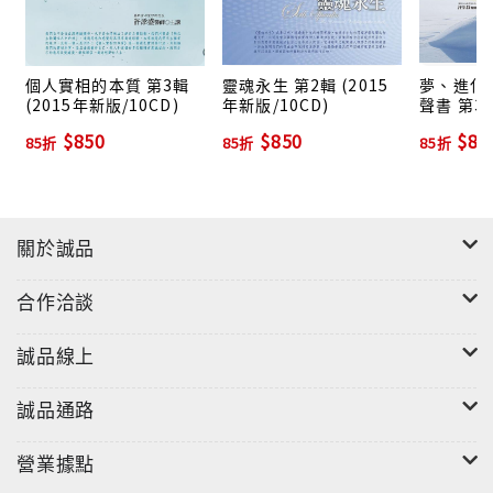
個人實相的本質 第3輯
靈魂永生 第2輯 (2015
夢、進化
(2015年新版/10CD)
年新版/10CD)
聲書 第3輯
"
$850
$850
$85
85折
85折
85折
關於誠品
合作洽談
誠品線上
誠品通路
營業據點