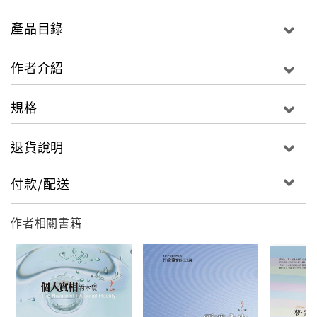
輯》、《個人實相的本質第1~6輯》《靈魂永生第1輯~
第3輯》
產品目錄
語言：中文／繁體
作者介紹
尺寸：14X14X3CM
規格
退貨說明
付款/配送
作者相關書籍