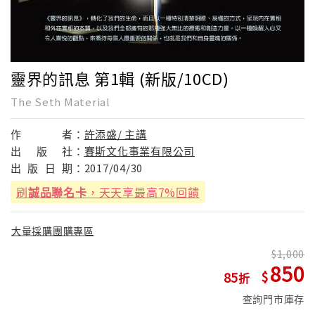
靈界的訊息 第1輯 (新版/10CD)
The Seth Material
作
者：
許添盛/ 主講
出
版
社：
賽斯文化事業有限公司
出
版
日
期：
2017/04/30
刷
誠品聯名卡
，天天享最高7%回饋
大量採購團購專區
1,000
850
85
查詢門市庫存