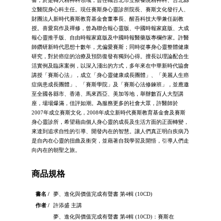
立醫院身心科主任。現任賽斯身心靈診所院長、賽斯文化發行人、
財團法人新時代賽斯教育基金會董事長、醒吾科技大學兼任副教
授。喜愛寫作及禪修，曾為聯合報心靈版、中國時報家庭版、大成
報心靈推手版、自由時報家庭版及中國時報醫藥版專欄作家。許醫
師鑽研新時代思想十數年，尤偏愛賽斯；同時從事身心靈整體健康
研究，對於癌症的治療及預防復發有獨到心得。擅長以理論配合生
活實例及臨床案例，以深入淺出的方式，多年來在中華新時代協會
講授「賽斯心法」，成立「身心靈健康成長團體」、「美麗人生癌
症病患成長團體」、「賽斯學院」及「賽斯心法修鍊班」，並應邀
至全國各縣市、香港、馬來西亞、美加等地，舉辦數百人大型講
座，場場爆滿，佳評如潮。為服務更多的社會大眾，許醫師於
2007年成立賽斯文化，2008年成立新時代賽斯教育基金會及賽斯
身心靈診所，希望藉由個人身心靈的成長及生活方面的正面轉變，
來達到追求自性的引導、開發內在的智慧。讓人們真正明白疾病乃
是自內在心靈的扭曲及衝突，並藉著自我學習及開悟，引導人們走
向內在的朝聖之旅。
商品規格
書名 /
夢、進化與價值完成有聲書 第4輯 (10CD)
作者 /
許添盛 主講
夢、進化與價值完成有聲書 第4輯 (10CD)：賽斯在