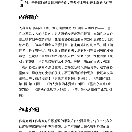
的』是去瞭解愛與創造的特質，在知性上與心靈上瞭解他存在
述
內容簡介
內容簡介 賽斯在《夢、進化與價值完成》書中告訴我們――「靈
性上來說，人的『目的』是去瞭解愛與創造的特質，在知性上與心
靈上瞭解他存在的源頭，並懷著愛心創造他目前並不覺察的其他實
相次元。」這本格局宏大的賽斯書，肯定能撼動你對自己、對這個
世界，甚至對宇宙、對人類全體的看法，還有對科學與宗教的種種
迷思，堅定踏上生命即創造的快樂旅程。這套「夢、進化與價值完
成」有聲書，是許添盛醫師以生活化、輕鬆、簡白的方式，傳譯
「賽斯心法」的精彩原音重現，是熱愛新時代賽斯資料、追求身心
靈健康、尋求身心安頓的朋友，不可錯過的精神饗宴。後期集次陸
續推出中，敬請期待！《健康之道第1輯~第7輯》、《未知的實相
第1輯~第11輯》、《個人實相的本質第1~9輯》《靈魂永生第1輯~
第7輯》、《靈界的訊息第1~5輯》、《夢、進化與價值完成第1~3
輯》
作者介紹
作者介紹 ■作者簡介許添盛醫師畢業於台北醫學院，曾任台北市立
仁愛醫院家庭醫學科專科醫師。為了更瞭解人類心靈對身體的影
響，於是轉入精神科領域，曾任職台北市立療養院精神科、台北縣