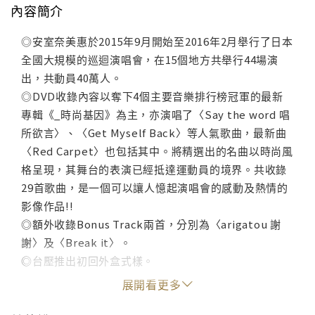
內容簡介
◎安室奈美惠於2015年9月開始至2016年2月舉行了日本
全國大規模的巡迴演唱會，在15個地方共舉行44場演
出，共動員40萬人。
◎DVD收錄內容以奪下4個主要音樂排行榜冠軍的最新
專輯《_時尚基因》為主，亦演唱了〈Say the word 唱
所欲言〉、〈Get Myself Back〉等人氣歌曲，最新曲
〈Red Carpet〉也包括其中。將精選出的名曲以時尚風
格呈現，其舞台的表演已經抵達運動員的境界。共收錄
29首歌曲，是一個可以讓人憶起演唱會的感動及熱情的
影像作品!!
◎額外收錄Bonus Track兩首，分別為〈arigatou 謝
謝〉及〈Break it〉。
◎台壓推出初回外盒式樣。
展開看更多