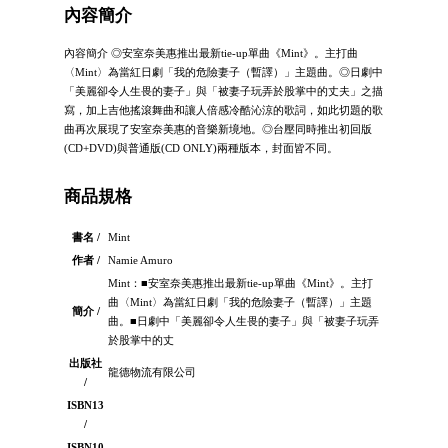
內容簡介
內容簡介 ◎安室奈美惠推出最新tie-up單曲《Mint》。主打曲
〈Mint〉為當紅日劇「我的危險妻子（暫譯）」主題曲。◎日劇中
「美麗卻令人生畏的妻子」與「被妻子玩弄於股掌中的丈夫」之描
寫，加上吉他搖滾舞曲和讓人倍感冷酷沁涼的歌詞，如此切題的歌
曲再次展現了安室奈美惠的音樂新境地。◎台壓同時推出初回版
(CD+DVD)與普通版(CD ONLY)兩種版本，封面皆不同。
商品規格
書名 /
Mint
作者 /
Namie Amuro
Mint：■安室奈美惠推出最新tie-up單曲《Mint》。主打
曲〈Mint〉為當紅日劇「我的危險妻子（暫譯）」主題
簡介 /
曲。■日劇中「美麗卻令人生畏的妻子」與「被妻子玩弄
於股掌中的丈
出版社
龍德物流有限公司
/
ISBN13
/
ISBN10