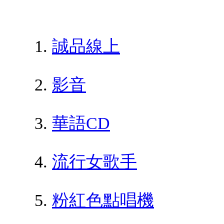
誠品線上
影音
華語CD
流行女歌手
粉紅色點唱機