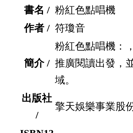
書名 /
粉紅色點唱機
作者 /
符瓊音
粉紅色點唱機：
簡介 /
推廣閱讀出發，
域。
出版社
擎天娛樂事業股
/