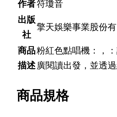
作者
符瓊音
出版
擎天娛樂事業股份有
社
商品
粉紅色點唱機：，：
描述
廣閱讀出發，並透過
商品規格