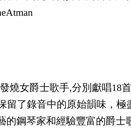
Atman
燒女爵士歌手,分別獻唱18首名曲獨
保留了錄音中的原始韻味，極
個多才多藝的鋼琴家和經驗豐富的爵