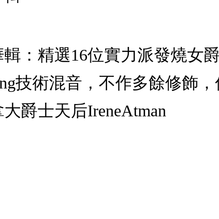
輯：精選16位實力派發燒女爵
ering技術混音，不作多餘修
士天后IreneAtman