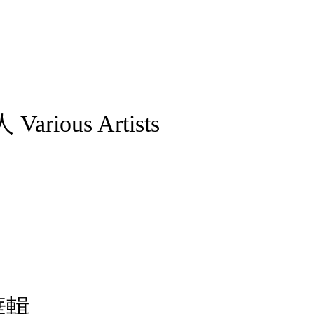
ous Artists
華輯