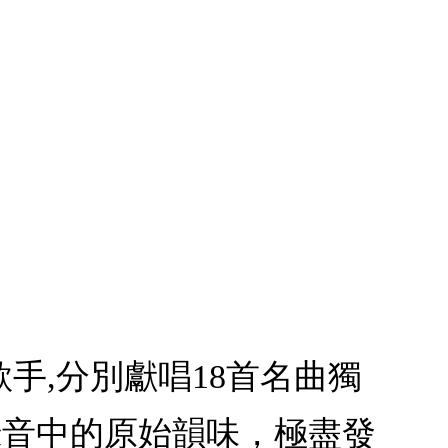
手,分別獻唱18首名曲獨
了錄音中的原始韻味，極盡發