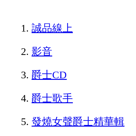
誠品線上
影音
爵士CD
爵士歌手
發燒女聲爵士精華輯