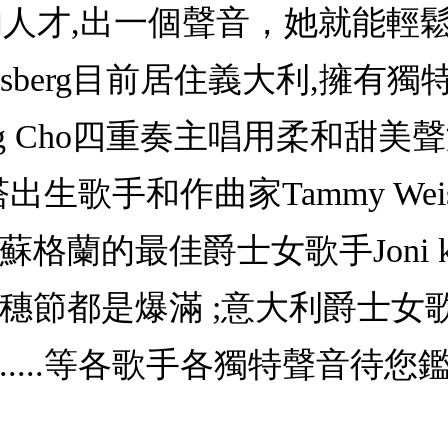
一個真正的人才,出一個聲音，她就
andsberg目前居住義大利,擁
g Cho四重奏主唱用柔和甜美聲演唱F
出生歌手和作曲家Tammy We
格蘭的最佳爵士女歌手Joni k
都是爆滿 ;意大利爵士女歌手Mel
....等各歌手各獨特聲音待您