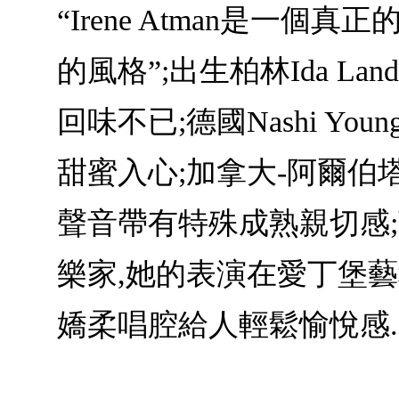
“Irene Atman是
的風格”;出生柏林Ida L
回味不已;德國Nashi Youn
甜蜜入心;加拿大-阿爾伯塔
聲音帶有特殊成熟親切感;蘇
樂家,她的表演在愛丁堡藝穗節
嬌柔唱腔給人輕鬆愉悅感..