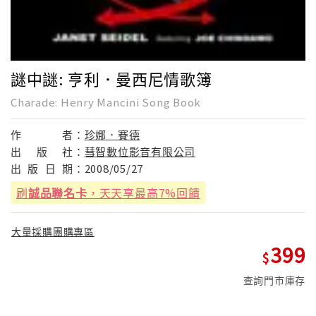
謎中謎: 亨利．曼西尼情歌簿
Charade: Henry Mancini Song Book
作
者：
珍娜．賽德
出
版
社：
彗智數位影音有限公司
出
版
日
期：
2008/05/27
刷
誠品聯名卡
，天天享最高7%回饋
大量採購團購專區
399
查詢門市庫存