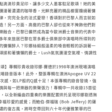
點滴滴珍貴足印、讓多少文人墨客駐足歌頌！她的美
瀰漫著濃濃的咖啡香，光鮮亮麗的精品櫥窗嬝繞著慵
律，完完全全的法式愛戀！香頌對於巴黎人而言就如
造！另一方面、高傲的巴黎人卻也從來不掩飾他們對
樂融合，巴黎已儼然成為當今歐洲爵士音樂的代表中
多年來旅居巴黎在眾多爵士俱樂部中演唱時所得到的
的慵懶醉人？珍娜絲緞般溫柔的嗓音輕輕的訴說著一
揉和著慵懶的爵士，Lush氣氛瀰漫空氣裡、情調性
頌】專輯珍貴收錄珍娜‧賽德於1998年澳洲現場演唱
》的現場錄音版本！此外，整張專輯在澳洲Apogee UV 22
層次感，如LP般的Q感十足！本張專輯的錄音發燒，強
情與每一把樂器的樂聲張力！專輯中一共收錄15首從
曲，以全新編曲四重奏的樂團配置烘托呈現珍娜剔透無
愛的感覺；而鮑伯‧傑福瑞 (Bob Jeffery) 的薩
濃的復古風，將時空帶回到六十年代優雅繁華的巴