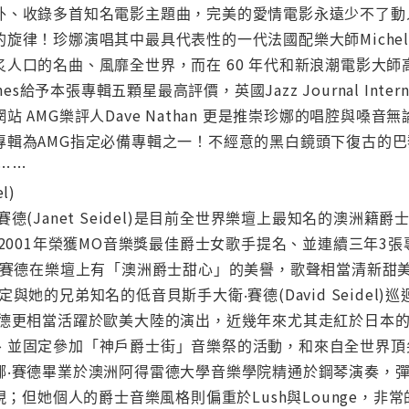
外、收錄多首知名電影主題曲，完美的愛情電影永遠少不了動
律！珍娜演唱其中最具代表性的一代法國配樂大師Michel Legr
口的名曲、風靡全世界，而在 60 年代和新浪潮電影大師高達之
nes給予本張專輯五顆星最高評價，英國Jazz Journal Intern
站 AMG樂評人Dave Nathan 更是推崇珍娜的唱腔與
專輯為AMG指定必備專輯之一！不經意的黑白鏡頭下復古的
……
l)
賽德(Janet Seidel)是目前全世界樂壇上最知名的澳
至2001年榮獲MO音樂獎最佳爵士女歌手提名、並連續三年3
‧賽德在樂壇上有「澳洲爵士甜心」的美譽，歌聲相當清新甜美如同佩
除了固定與她的兄弟知名的低音貝斯手大衛‧賽德(David Seide
賽德更相當活躍於歐美大陸的演出，近幾年來尤其走紅於日本
、並固定參加「神戶爵士街」音樂祭的活動，和來自全世界頂
‧賽德畢業於澳洲阿得雷德大學音樂學院精通於鋼琴演奏，彈的一手
現；但她個人的爵士音樂風格則偏重於Lush與Lounge，非常的細