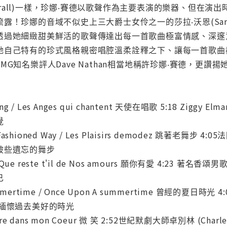
na Krall)一樣，珍娜‧賽德以歌聲作為主要表演的樂器、但
露！珍娜的音域不似史上三大爵士女伶之一的莎拉‧沃恩(Sara
透過她細緻甜美鮮活的歌聲傳達出每一首歌曲極富情感、深邃
她自己特有的珍式風格親密唱腔溫柔詮釋之下、讓每一首歌曲
MG知名樂評人Dave Nathan相當地稱許珍娜‧賽德，更
es Sing / Les Anges qui chantent 天使在唱歌 5:18
覺
Old Fashioned Way / Les Plaisirs demodez 跳著老舞步
被些遺忘的舞步
ve / Que reste t'il de Nos amours 願你有愛 4:23
已
Summertime / Once Upon A summertime 曾經的夏日時
 緬懷過去美好的時光
Sourire dans mon Coeur 微 笑 2:52世紀默劇大師卓別林 (