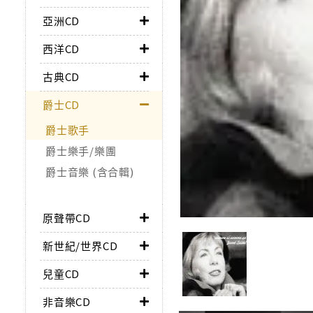
亞洲CD
西洋CD
古典CD
爵士CD
爵士歌手
爵士樂手/樂團
爵士音樂 (含合輯)
原聲帶CD
新世紀/世界CD
兒童CD
非音樂CD