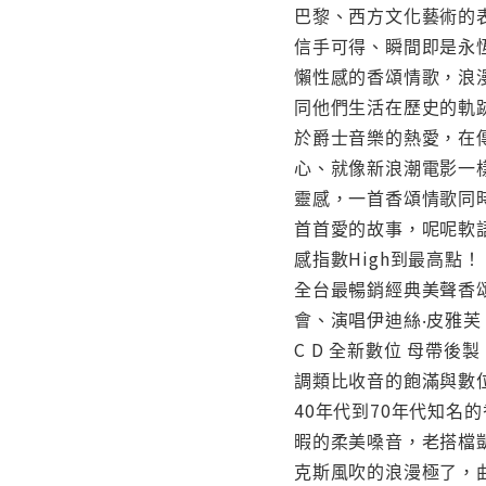
巴黎、西方文化藝術的
信手可得、瞬間即是永
懶性感的香頌情歌，浪
同他們生活在歷史的軌
於爵士音樂的熱愛，在
心、就像新浪潮電影一
靈感，一首香頌情歌同
首首愛的故事，呢呢軟
感指數High到最高點！
全台最暢銷經典美聲香頌
會、演唱伊迪絲‧皮雅芙 (E
C D 全新數位 母帶
調類比收音的飽滿與數
40年代到70年代知
暇的柔美嗓音，老搭檔凱文‧
克斯風吹的浪漫極了，