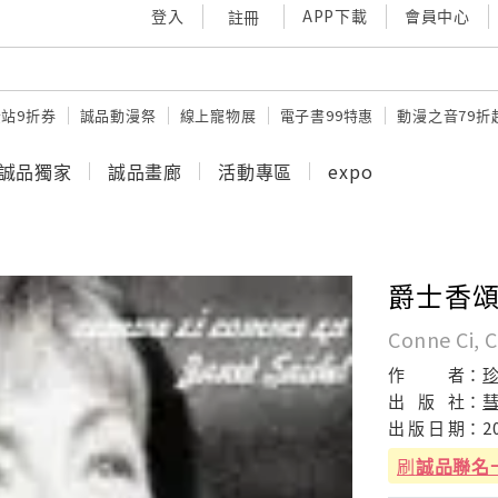
登入
APP下載
會員中心
註冊
站9折券
誠品動漫祭
線上寵物展
電子書99特惠
動漫之音79折
誠品獨家
誠品畫廊
活動專區
expo
爵士香頌
Conne Ci, 
作
者：
出
版
社：
出
版
日
期：
2
刷
誠品聯名