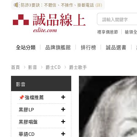
防詐3要訣：不聽信、不操作、掛斷電話
(詳)
禮享偶爸節
搶領全
全站分類
品牌旗艦館
排行榜
誠品選書
首頁
影音
爵士CD
爵士歌手
影音
📌強檔推薦
黑膠LP
黑膠唱盤
華語CD