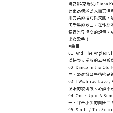
黛安娜‧克瑞兒(Dia
進更為精緻動人而真情流
用完美的技巧與天賦，
何新鮮的歌曲，在珍娜
獲得樂界極高的評價，A
出女歌手！
■曲目
01. And The Angl
滿快樂天堂般的幸福感
02. Dance in the 
曲、輕盈鋼琴聲彷彿是
03. I Wish You Lo
溫暖的歌聲讓人心醉不
04. Once Upon A 
一、踩著小步的圓舞曲
05. Smile / Ton 