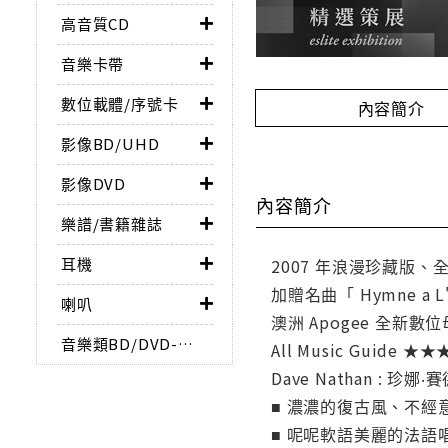
高音質CD
音樂卡帶
數位載體/序號卡
內容簡介
影像BD/UHD
影像DVD
內容簡介
樂譜/書籍雜誌
耳機
2007 年浪漫珍藏版
加贈名曲「 Hymne a
喇叭
澳洲 Apogee 全新數
音樂類BD/DVD-AUDIO
All Music Guid
Dave Nathan :
■ 濃濃的復古風、不
■ 呢呢軟語美麗的法