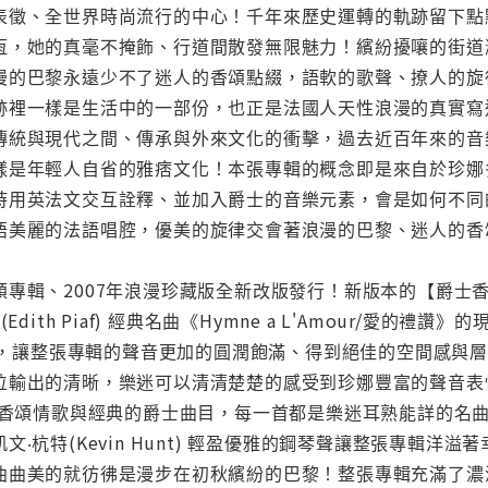
表徵、全世界時尚流行的中心！千年來歷史運轉的軌跡留下點
恆，她的真毫不掩飾、行道間散發無限魅力！繽紛擾嚷的街道
漫的巴黎永遠少不了迷人的香頌點綴，語軟的歌聲、撩人的旋
跡裡一樣是生活中的一部份，也正是法國人天性浪漫的真實寫
傳統與現代之間、傳承與外來文化的衝擊，過去近百年來的音
樣是年輕人自省的雅痞文化！本張專輯的概念即是來自於珍娜
時用英法文交互詮釋、並加入爵士的音樂元素，會是如何不同
語美麗的法語唱腔，優美的旋律交會著浪漫的巴黎、迷人的香頌
專輯、2007年浪漫珍藏版全新改版發行！新版本的【爵士香
dith Piaf) 經典名曲《Hymne a L'Amour/愛的禮讚
後製，讓整張專輯的聲音更加的圓潤飽滿、得到絕佳的空間感與
位輸出的清晰，樂迷可以清清楚楚的感受到珍娜豐富的聲音表
名的香頌情歌與經典的爵士曲目，每一首都是樂迷耳熟能詳的名
杭特(Kevin Hunt) 輕盈優雅的鋼琴聲讓整張專輯洋溢著幸福珍
曲曲美的就彷彿是漫步在初秋繽紛的巴黎！整張專輯充滿了濃