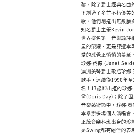
黎，除了爵士經典名曲
下創造了多首不朽優美的旋
歌，他們創造出無數膾炙人
知名爵士主筆Kevin Jo
世界排名第一音樂論評網
星的榮耀、更是評選本
愛的感覺正悄悄的蔓延 
珍娜‧賽德 (Janet Seide
澳洲美聲爵士歌后珍娜‧
歌手，連續從1998年
名！17歲即出道的珍娜
黛(Doris Day)；
音樂藝術節中，珍娜‧
本舉辦多場個人演唱會
正統音樂科班出身的珍娜
是Swing都有絕佳的表