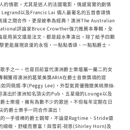
人的情歌，尤其是迷人的法國電影，情感寫實的劇情
and以及Francis Lai 倆人最著名的五首香頌情
間合作、更是被奉為經典！澳洲The Australian
ational評論家Bruce Crowther強力推薦本專輯，全
嗓音無論是用英文還是法文、都是超水準演出，除了給予四顆
巴黎更能展現浪漫的永恆，一點點香頌、一點點爵士，
洲籍爵士歌手之一、也是目前當代澳洲爵士樂壇屬一屬二的女
張專輯獲得澳洲的葛萊美獎ARIA在爵士音樂獎項的提
姬‧李(Peggy Lee)，外型氣質優雅媲美桃樂絲‧
l)巡迴演出於澳洲知名頂尖的Pub、五星級的Lounge以及
的爵士樂壇、擁有為數不少的歌迷，不但每年定期在日
尖的爵士樂手一同合作演出！
很棒的爵士鋼琴，不論是Ragtime、Stride還
緻、舒緩而豐富！與雪莉‧荷恩(Shirley Horn)及