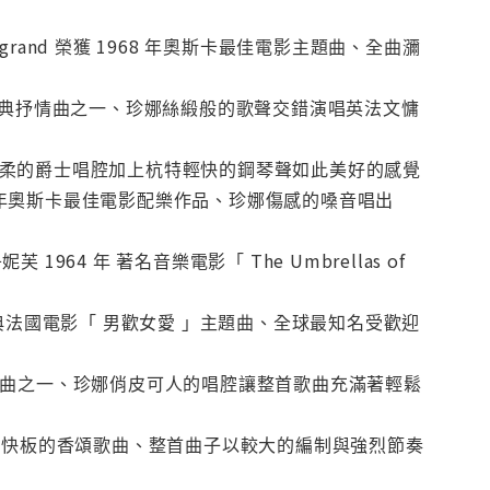
Michel Legrand 榮獲 1968 年奧斯卡最佳電影主題曲、全曲瀰
6:03最浪漫的爵士經典抒情曲之一、珍娜絲緞般的歌聲交錯演唱英法文慵
必備曲目、珍娜輕柔的爵士唱腔加上杭特輕快的鋼琴聲如此美好的感覺
nd 榮獲 1971 年奧斯卡最佳電影配樂作品、珍娜傷感的嗓音唱出
凱薩琳丹妮芙 1964 年 著名音樂電影「 The Umbrellas of
7 1966 年經典法國電影「 男歡女愛 」主題曲、全球最知名受歡迎
年代最知名香頌舞曲之一、珍娜俏皮可人的唱腔讓整首歌曲充滿著輕鬆
漣漪 2:52知名略帶快板的香頌歌曲、整首曲子以較大的編制與強烈節奏