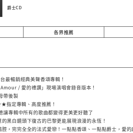
爵士CD
各界推薦
、全台最暢銷經典美聲香頌專輯！
 L'Amour / 愛的禮讚」現場演唱會錄音版本！
位母帶後製
e ★★★★指定專輯、高度推薦！
 珍娜‧賽德讓專輯中所有的歌曲都變得更美更好聽了
經意的黑白鏡頭下復古的巴黎更能展現浪漫的永恆！
語唱腔，完完全全的法式愛戀！一點點香頌、一點點爵士，愛的