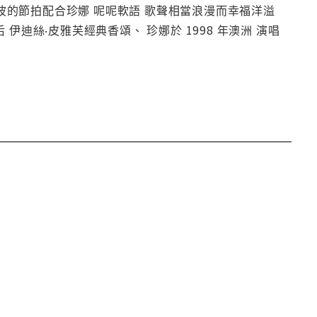
頌曲目、輕盈曼波的節拍配合珍娜 呢呢軟語 歌聲相當浪漫而幸福洋溢
 小雲雀 」歌后 伊迪絲‧皮雅芙經典香頌、 珍娜於 1998 年澳洲 演唱
）