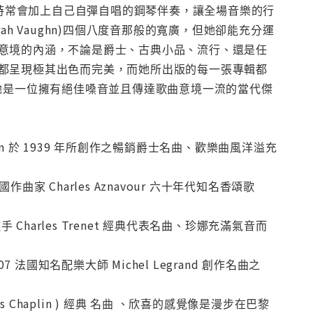
在演出時常會加上自己自彈自唱的鋼琴伴奏，讓全場音樂的行
h Vaughn)四個八度音那般的寬廣，但她卻能充分運
意境的內涵，不論是爵士、古典小品、流行、還是任
都呈現極其出色而完美，而她所出版的每一張專輯都
讚揚她是一位擁有絕佳嗓音並且傳達歌曲意境一流的當代傑
 Ziggy Elman 於 1939 年所創作之暢銷爵士名曲、歡樂曲風洋溢充
 4:05法國作曲家 Charles Aznavour 六十年代知名香頌歌
 著名香頌男歌手 Charles Trenet 經典代表名曲、珍娜充滿氣音而
光 4:07 法國知名配樂大師 Michel Legrand 創作名曲之
Charles Chaplin ) 經典 名曲 、欣喜的感覺像是漫步在巴黎