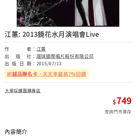
江蕙: 2013鏡花水月演唱會Live
作
者：
江蕙
出
版
社：
環球國際唱片股份有限公司
出
版
日
期：
2015/07/13
刷
誠品聯名卡
，天天享最高7%回饋
大量採購團購專區
749
查詢門市庫存
內容簡介