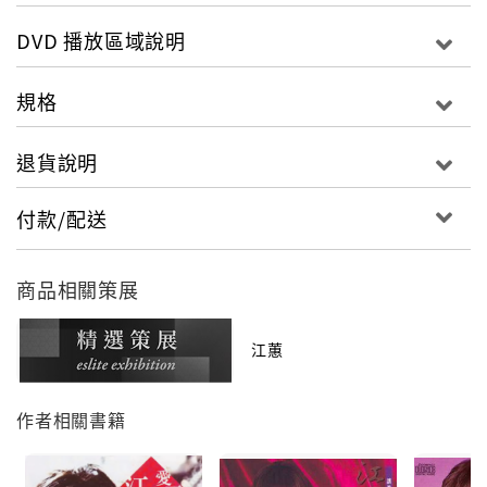
2013鏡花水月
DVD 播放區域說明
不只是一場演唱會現場
它呈現的是
規格
彷如鏡花 似若水月的一場人生
退貨說明
『鏡』＊空笑夢 ＊半醉半清醒。。。
浮生一段 境裡鏡外 你要笑看故事 還是照鏡如夢?
付款/配送
『花』 ＊花若離枝 ＊煙花 ＊無言花。。。
花 與 情 或許都因為短暫 而 彌足珍貴
商品相關策展
『水』 ＊追追追 ＊雨夜花 ＊秋雨彼一暝。。。
江蕙
雨落的時候 你憶起的是哪一段的過去？
作者相關書籍
『月』 ＊月娘啊聽我說 ＊愛不對人＊酒後的心聲。。。
人生啊！ 有時候親像月娘有陰晴圓缺