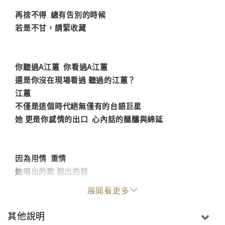
再捨不得 總有告別的時候
若是不甘，請緊收藏
你聽過A江蕙 你看過A江蕙
還是你沒在現場看過 聽過的江蕙？
江蕙
不僅是這個時代絕無僅有的台語巨星
她 更是你感情的出口 心內話的醞釀與綿延
因為用情 重情
她唱出的歌 說出的話
一字一句
展開看更多
喚起你 百般滋味
其他說明