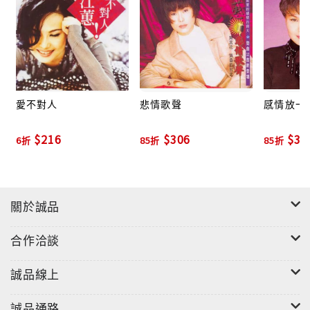
朦朧看 會不會比較美？
『故鄉』 ＊黃昏的故鄉 ＊落雨聲 ＊家後。。。
不長不短 鏡花水月的人生 終究渴望依歸
有人說 他等這一場演唱會 是等了一世人的歌聲
愛不對人
悲情歌聲
感情放一
還是
$216
$306
$30
6折
85折
85折
其實是渴望 有人唱出他一世人的情感與心聲？
35首經典曲目+31首卡拉OK+精彩寫真詞冊
動人聲韻強力推薦
關於誠品
*花若離枝
合作洽談
*黃昏的故鄉
*月娘啊聽我講
誠品線上
誠品通路