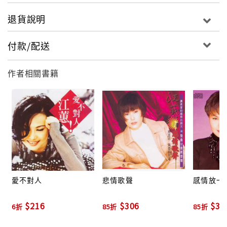
03. 等愛的女人
退貨說明
04. 阿公的眠床腳
05. 返來阮的夢
付款/配送
06. 無邊無岸
07. 免洗筷
作者相關書籍
08. 花香
09. 知己
10. 愛哭的時陣
愛不對人
悲情歌聲
感情放一
$216
$306
$30
6折
85折
85折