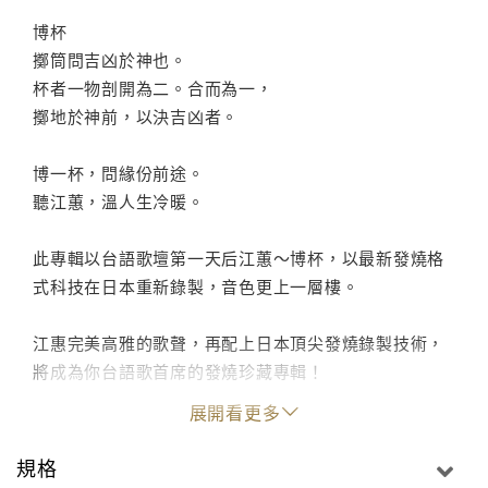
博杯
擲筒問吉凶於神也。
杯者一物剖開為二。合而為一，
擲地於神前，以決吉凶者。
博一杯，問緣份前途。
聽江蕙，溫人生冷暖。
此專輯以台語歌壇第一天后江蕙～博杯，以最新發燒格
式科技在日本重新錄製，音色更上一層樓。
江惠完美高雅的歌聲，再配上日本頂尖發燒錄製技術，
將成為你台語歌首席的發燒珍藏專輯！
展開看更多
■曲目
01. 博杯
規格
02. 若不是你