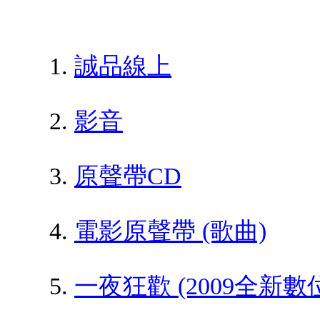
誠品線上
影音
原聲帶CD
電影原聲帶 (歌曲)
一夜狂歡 (2009全新數