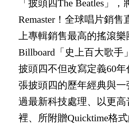
「披頭四The Beatles
Remaster！全球唱
上專輯銷售最高的搖滾樂團，
Billboard「史上百大
披頭四不但改寫定義60
張披頭四的歷年經典與一
過最新科技處理、以更高
裡、所附贈Quickti