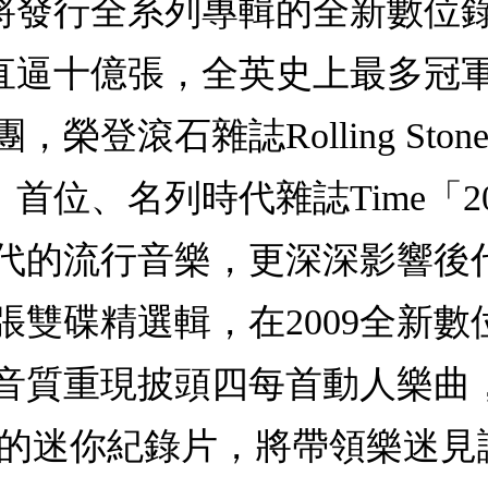
」，將發行全系列專輯的全新數位錄製版本
片銷售直逼十億張，全英史上最多
榮登滾石雜誌Rolling Sto
歌手」首位、名列時代雜誌Time「
年代的流行音樂，更深深影響後
張雙碟精選輯，在2009全新
音質重現披頭四每首動人樂曲
me格式的迷你紀錄片，將帶領樂