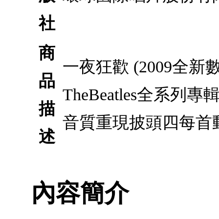
社
商
一夜狂歡 (2009全
品
TheBeatles全系
描
音質重現披頭四每首
述
內容簡介