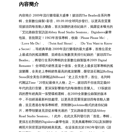
內容簡介
內容簡介 2009年流行樂壇最大盛事！披頭四The Beatles全系列專
輯，全新數位錄製+影音，09.09.09全球同步發行。以更高音質重
現披頭四每首動人樂曲，首次加贈的迷你紀錄片，揭露從未曝光的
「艾比路錄音室訪談Abbey Road Studio Sessions」 Digisleeve豪華
包裝、首批限定！1963年首張專輯，收錄〈Please Please Me〉、
〈Love Me Do〉、〈Twist And Shout〉、〈Do You Want to Know
a Secret〉...等經典單曲 2009年流行樂壇的最大盛事，首推位居史
上最成功的搖滾團體、並締造出無數英美排行紀錄的「披頭四The
Beatles」，將發行全系列專輯的全新數位錄製版本2009 Digital
Remaster！ 全球唱片銷售直逼十億張，全英史上最多冠軍專輯的搖
滾樂團，全美史上專輯銷售最高的搖滾樂團，榮登滾石雜誌Rolling
Stone與全美告示牌雜誌Billboard「史上百大歌手」首位、名列時
代雜誌Time「20世紀最偉大人物」之一...披頭四不但改寫定義60
年代的流行音樂，更深深影響後代的每個傑出音樂人。 13張披頭
四的歷年經典與一張雙碟精選輯，在2009全新數位錄製的版本
中，不但經過最新科技處理、以更高音質重現披頭四每首動人樂
曲，並且透過在每張專輯裡、所附贈Quicktime格式的迷你紀錄
片，將帶領樂迷見證從未曝光過的「艾比路錄音室訪談Abbey
Road Studio Sessions」！此外，在此次系列發行的「首批」專輯，
更採左右對開的Digisleeve豪華包裝，完美典藏專輯CD以及加贈珍
稀照片與背景說明的精美寫真。 在這張首次於1963年發行的《請