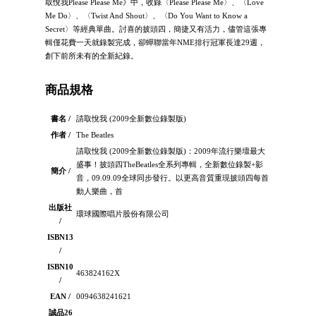
取悅我Please Please Me》中，收錄〈Please Please Me〉、〈Love
Me Do〉、〈Twist And Shout〉、〈Do You Want to Know a
Secret〉等經典單曲。討喜的披頭四，簡捷又有活力，儘管這張專
輯僅花費一天就錄製完成，卻蟬聯當年NME排行冠軍長達29週，
創下前所未有的全新紀錄。
商品規格
書名 /
請取悅我 (2009全新數位錄製版)
作者 /
The Beatles
請取悅我 (2009全新數位錄製版)：2009年流行樂壇最大
盛事！披頭四TheBeatles全系列專輯，全新數位錄製+影
簡介 /
音，09.09.09全球同步發行。以更高音質重現披頭四每首
動人樂曲，首
出版社
環球國際唱片股份有限公司
/
ISBN13
/
ISBN10
463824162X
/
EAN /
0094638241621
誠品26