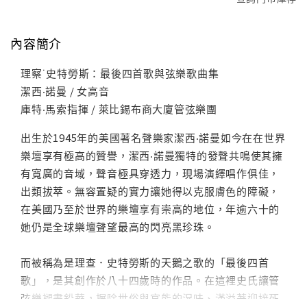
內容簡介
理察˙史特勞斯：最後四首歌與弦樂歌曲集
潔西‧諾曼 / 女高音
庫特‧馬索指揮 / 萊比錫布商大廈管弦樂團
出生於1945年的美國著名聲樂家潔西‧諾曼如今在在世界
樂壇享有極高的贊譽，潔西‧諾曼獨特的發聲共鳴使其擁
有寬廣的音域，聲音極具穿透力，現場演繹唱作俱佳，
出類拔萃。無容置疑的實力讓她得以克服膚色的障礙，
在美國乃至於世界的樂壇享有崇高的地位，年逾六十的
她仍是全球樂壇聲望最高的閃亮黑珍珠。
而被稱為是理查．史特勞斯的天鵝之歌的「最後四首
歌」，是其創作於八十四歲時的作品。在這裡史氏讓管
弦樂褪盡鉛華，摒除世俗與官能的況味、滿溢著迎接死