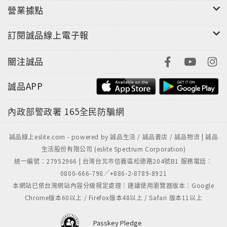
營業據點
訂閱誠品線上電子報
關注誠品
誠品APP
內政部警政署
165全民防騙網
【曲目】
1-4 理察‧史特勞斯：最後四首歌
誠品線上eslite.com - powered by 誠品生活 / 誠品書店 / 誠品物流 | 誠品
5-8 理察‧史特勞斯：四首歌曲,op.27
生活股份有限公司 (eslite Spectrum Corporation)
9 理察‧史特勞斯：我的孩子,op.37 no.3
統一編號：27952966 | 台灣台北市信義區松德路204號B1 服務電話：
10理察‧史特勞斯：奉獻, op.10 no.1
0800-666-798／+886-2-8789-8921
本網站已依台灣網站內容分級規定處理｜建議使用瀏覽器版本：Google
Chrome版本60以上 / Firefox版本48以上 / Safari 版本11以上
Passkey Pledge