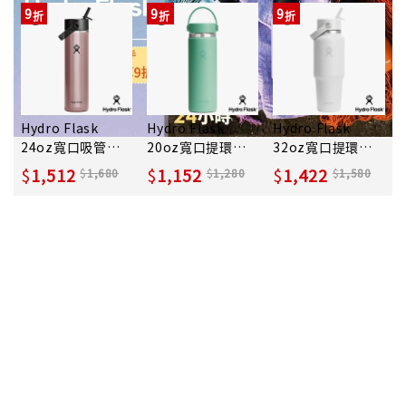
9
9
9
Hydro Flask
Hydro Flask
Hydro Flask
24oz寬口吸管輕
20oz寬口提環保
32oz寬口提環吸
量真空保溫瓶/ 珊
溫瓶/ 蒂芬尼藍
管隨行杯保溫瓶/
1,512
1,152
1,422
1,680
1,280
1,580
瑚橘
經典白