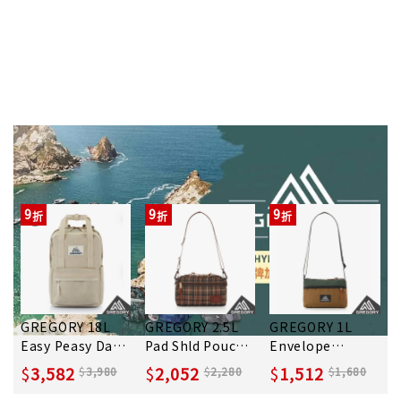
GREGORY
夏日新品
9
9
9
GREGORY 18L
GREGORY 2.5L
GREGORY 1L
Easy Peasy Day
Pad Shld Pouch
Envelope
後背包/ 筆電夾層/
斜背包/ 木格紋
Shoulder斜背包/
3,582
2,052
1,512
3,980
2,280
1,680
沙米黃
木屋褐