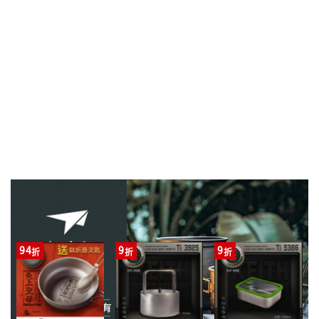
KEITH鎧斯鈦✨
純鈦質感值得擁有
94
9
9