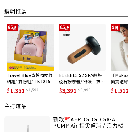
編輯推薦
85
85
9
Travel Blue寧靜頸枕收
ELEEELS S2 SPA級熱
【Mukas
納組/ 雙粉組/ TB1015
砭石按摩器/ 舒緩平推按
仙氣透膚美
摩頭
衣 - MUK-
1,351
3,391
1,512
1,590
3,990
白/ L
主打選品
新款🚩AEROGOGO GIGA
PUMP Air 指尖幫浦 / 活力橘