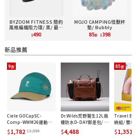
BYZOOM FITNESS 簡約
MOJO CAMPING怪獸杯
風格編織阻力環/ 黑/ 最大
墊/ Bubbly
阻力: 10KG
490
85
398
折
新品推薦
9
85
Ciele GOCapSC-
Dr.Wilds荒野醫生12L兩
Travel 
Comp-WWM26運動帽/
棲防水D-DAY郵差包/ 全
納組/ 雙粉組
巴黎/ M/L
配/ 紅棕
1,782
4,488
1,351
1,980