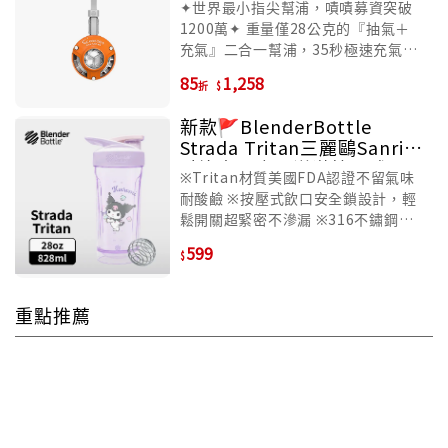
✦世界最小指尖幫浦，嘖嘖募資突破
1200萬​✦ 重量僅28公克的『抽氣＋
充氣』二合一幫浦，35秒極速充氣！
7種萬用氣嘴，90%生活場景都能輕
85
1,258
折
鬆搞定！
新款🚩BlenderBottle
Strada Tritan三麗鷗Sanrio
酷洛米惡魔霜淇淋按壓式環
※Tritan材質美國FDA認證不留氣味
保水壺/ 28oz/ 828ml
耐酸鹼 ※按壓式飲口安全鎖設計，輕
鬆開關超緊密不滲漏 ※316不鏽鋼
球，低溫攪拌不卡粉 ※圓弧杯底設計
599
殘渣不堆積，一體成形橡膠提把
重點推薦