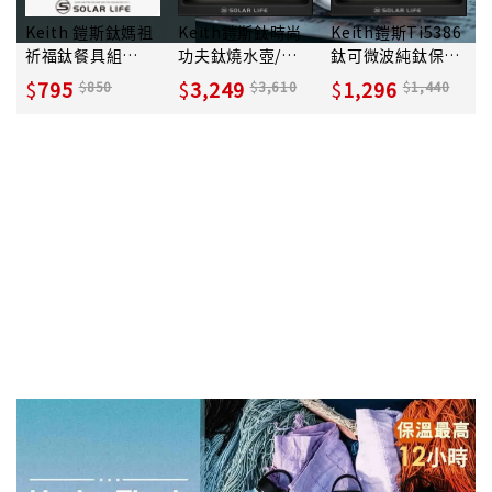
Keith 鎧斯鈦媽祖
Keith鎧斯鈦時尚
Keith鎧斯Ti5386
祈福鈦餐具組
功夫鈦燒水壺/
鈦可微波純鈦保鮮
400ml折疊鈦碗＋
950ml/ Ti3925
盒/ 800ml
795
3,249
1,296
850
3,610
1,440
折疊鈦叉匙
Hydro Flask 2026新款駕到
長效保溫 多種款式容量