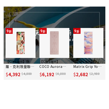
CLÉSIGN英國倫敦 頂級瑜珈
夏季新品 結合質感及藝術聯名
9
9
9
【Clesign】保
【Clesign】
【Clesign】
羅．克利限量聯名
COCO Aurora
Matrix Grip Yoga
款 Tec Life Mat
Yoga Mat 瑜珈墊
Towel 乾溼止滑瑜
4,392
6,192
2,682
4,880
6,880
2,980
瑜珈墊 4mm - 紅
4.5mm - Rose
珈鋪巾 - S10
綠與紫黃的節奏
Haze
Aurora Blush 極
光曙光