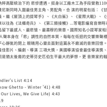
納粹高壓統治下的 悲慘遭遇，挺身以工廠木工為手段營救11
費尼斯同時入圍最佳男主角、男配角，合 演的明星包括：《
員。繼《屋頂上的提琴手》、《大白鯊》、《星際大戰》、《
以往為《法櫃奇兵》、《第三類接觸》...等電影編寫音樂
品留下最感人、最悲愴、最肅穆的樂章。國際知名小提琴家帕
及人聲本身在「悲」調性的自然本質，每每在低迴的交響樂聲
平心靜氣的閉上 眼睛用心靈去面對這篇永不磨滅的音樂回憶
最佳影片、編劇、導演 三項大獎，美國導演協會最佳導演獎
同是猶太後裔的史蒂芬史匹伯生平最大的夢想，更 音樂家約
dler's List 4:14
kow Ghetto - Winter '41) 4:48
Our Lives, We Give Life) 4:43
19
orce 10:36