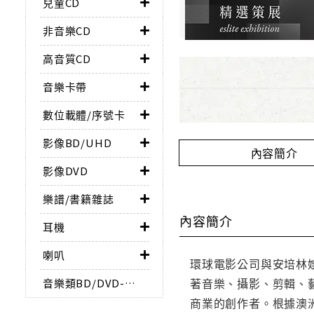
兒童CD
非音樂CD
高音質CD
音樂卡帶
數位載體/序號卡
影像BD/UHD
內容簡介
影像DVD
樂譜/書籍雜誌
內容簡介
耳機
喇叭
環球電影公司與安培林
著音樂、攝影、剪輯、
音樂類BD/DVD-AUDIO
商業的創作者。根據澳