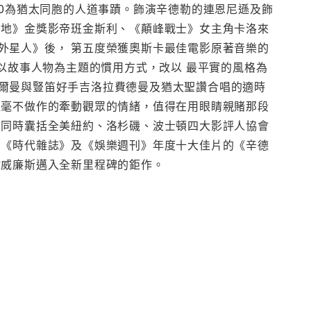
00為猶太同胞的人道事蹟。飾演辛德勒的連恩尼遜及飾
甘地》金獎影帝班金斯利、《顛峰戰士》女主角卡洛來
外星人》後， 第五度榮獲奧斯卡最佳電影原著音樂的
時以故事人物為主題的慣用方式，改以 最平實的風格為
爾曼與豎笛好手吉洛拉費德曼及猶太聖讚合唱的適時
裡毫不做作的牽動觀眾的情緒，值得在用眼睛親賭那段
。同時囊括全美紐約、洛杉磯、波士頓四大影評人協會
、《時代雜誌》及《娛樂週刊》年度十大佳片的《辛德
翰威廉斯邁入全新里程碑的鉅作。