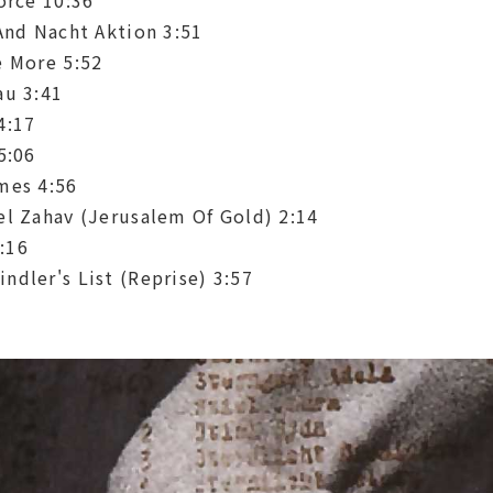
And Nacht Aktion 3:51
e More 5:52
au 3:41
4:17
5:06
mes 4:56
el Zahav (Jerusalem Of Gold) 2:14
:16
dler's List (Reprise) 3:57