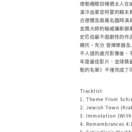
德勒親眼目睹猶太人在
演冷血軍官阿蒙的賴夫
古德爾及兩萬名臨時演
金獎大師約翰威廉斯摒棄
史匹伯最不戲劇性的作
襯托，充分 發揮樂器
不人道的歲月影像後，
年度最佳影片、金球獎
勒的名單》不僅完成了
Tracklist
1. Theme From Schin
2. Jewish Town (Kra
3. Immolation (With 
4. Remembrances 4:
5. Schindler's Workf