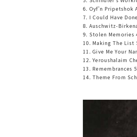
6. Oyf'n Pripetshok 
7. I Could Have Don
8. Auschwitz-Birken
9. Stolen Memories 
10. Making The List 
11. Give Me Your Na
12. Yeroushalaim Ch
13. Remembrances 5
14. Theme From Schin