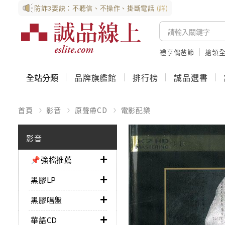
防詐3要訣：不聽信、不操作、掛斷電話
(詳)
禮享偶爸節
搶領全
全站分類
品牌旗艦館
排行榜
誠品選書
首頁
影音
原聲帶CD
電影配樂
影音
📌強檔推薦
黑膠LP
黑膠唱盤
華語CD