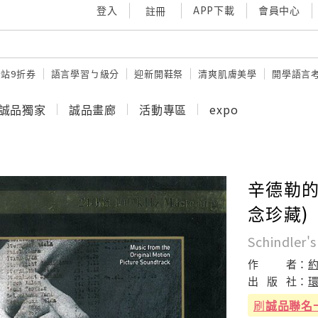
登入
APP下載
會員中心
註冊
站9折券
語言學習ㄅ級分
迎新開鞋祭
清爽肌膚美學
開學語言
誠品獨家
誠品畫廊
活動專區
expo
辛德勒的
念珍藏)
Schindler's
作
者：
出
版
社：
刷
誠品聯名