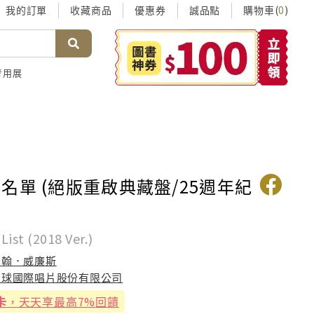
我的訂單
收藏商品
優惠券
誠品點
購物車(
)
0
考用展
名單 (絕版重啟典藏盤/25週年紀
 List (2018 Ver.)
約翰．威廉斯
環球國際唱片股份有限公司
卡
，天天享最高7%回饋