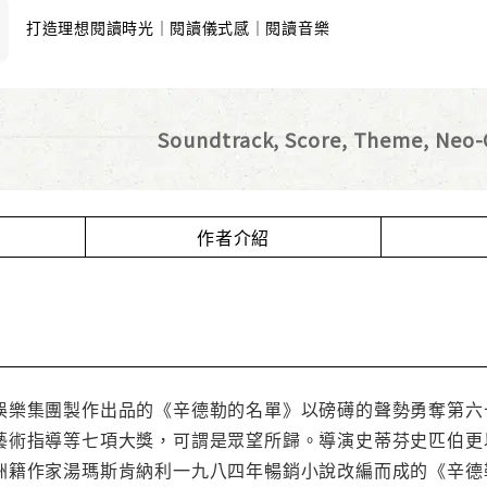
打造理想閱讀時光｜閱讀儀式感｜閱讀音樂
Soundtrack, Score, Theme, Neo-C
作者介紹
娛樂集團製作出品的《辛德勒的名單》以磅礡的聲勢勇奪第六
藝術指導等七項大獎，可謂是眾望所歸。導演史蒂芬史匹伯更
洲籍作家湯瑪斯肯納利一九八四年暢銷小說改編而成的《辛德