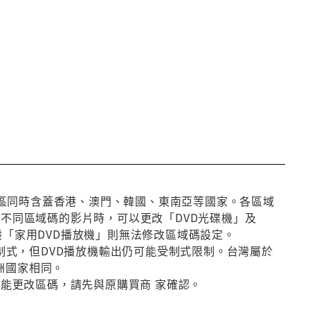
第3區同時含蓋香港、澳門、韓國、東南亞等國家。各區域
放不同區域碼的影片時，可以更改「DVD光碟機」及
般「家用DVD播放機」則無法修改區域碼設定。
種制式，但DVD播放機輸出仍可能受制式限制。台灣屬於
洲國家相同。
否能更改區碼，請先與原購買商 家確認。