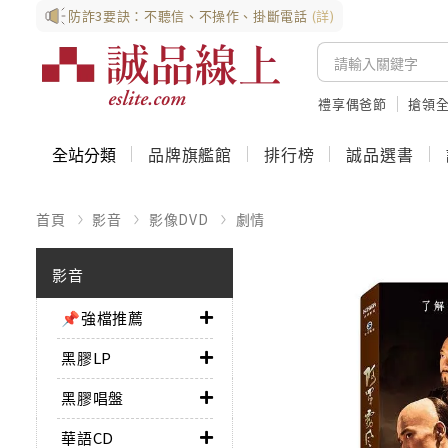
防詐3要訣：不聽信、不操作、掛斷電話
(詳)
禮享偶爸節
搶領全
全站分類
品牌旗艦館
排行榜
誠品選書
首頁
影音
影像DVD
劇情
影音
📌強檔推薦
黑膠LP
黑膠唱盤
華語CD