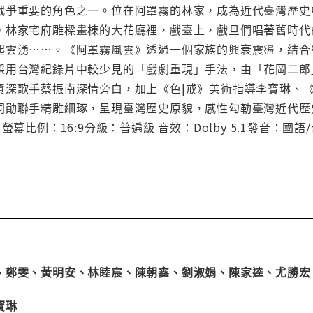
戰爭重要的角色之一。位在阿罩霧的林家，成為近代臺灣歷史
。林家宅府雕樑畫棟的大花廳裡，戲臺上，戲旦們唱著舊時代
起雲湧……。《阿罩霧風雲》透過一個家族的興衰震盪，結合
採用台灣紀錄片中較少見的「戲劇重現」手法，由「花岡二郎
資深歌手蔡振南深情旁白，加上《色|戒》美術指導李寶琳、
同勛聯手精雕細琢，呈現臺灣歷史原貌，感性勾勒臺灣近代歷史
比例：16:9分級：普遍級 音效：Dolby 5.1發音：國語/台語 
、鄭雯、黃明安、林睦宸、陳朝鑫、劉淑娟、陳家逵、尤勝宏
寶琳