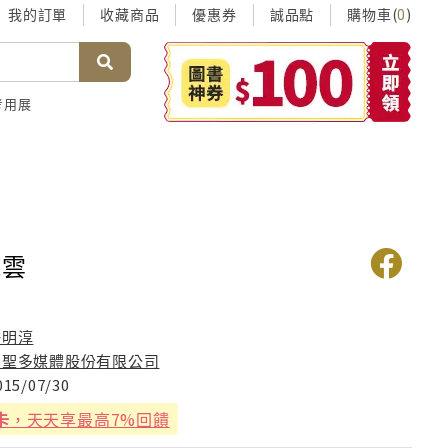
我的訂單
收藏商品
優惠券
誠品點
購物車(
)
0
考用展
風雲
許明淳
台聖多媒體股份有限公司
015/07/30
卡
，天天享最高7%回饋