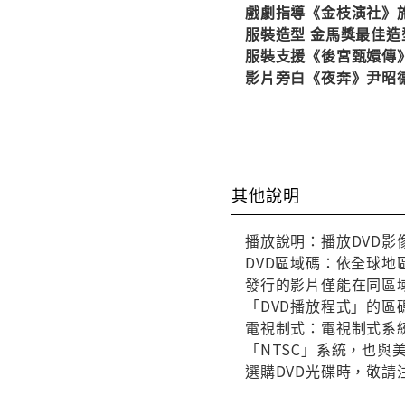
戲劇指導《金枝演社》
服裝造型 金馬獎最佳造
服裝支援《後宮甄嬛傳
影片旁白《夜奔》尹昭德 
其他說明
播放說明：播放DVD影
DVD區域碼：依全球地
發行的影片僅能在同區域
「DVD播放程式」的區
電視制式：電視制式系統
「NTSC」系統，也
選購DVD光碟時，敬請