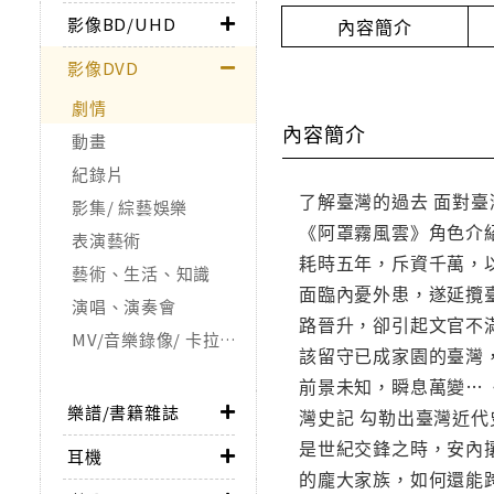
影像BD/UHD
內容簡介
影像DVD
劇情
內容簡介
動畫
紀錄片
了解臺灣的過去 面對
影集/ 綜藝娛樂
《阿罩霧風雲》角色介
表演藝術
耗時五年，斥資千萬，
藝術、生活、知識
面臨內憂外患，遂延攬
演唱、演奏會
路晉升，卻引起文官不
MV/音樂錄像/ 卡拉OK
該留守已成家園的臺灣
前景未知，瞬息萬變…《
樂譜/書籍雜誌
灣史記 勾勒出臺灣近
是世紀交鋒之時，安內
耳機
的龐大家族，如何還能