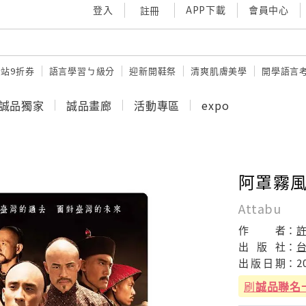
登入
APP下載
會員中心
註冊
站9折券
語言學習ㄅ級分
迎新開鞋祭
清爽肌膚美學
開學語言
誠品獨家
誠品畫廊
活動專區
expo
阿罩霧
Attabu
作
者：
出
版
社：
出
版
日
期：
2
刷
誠品聯名