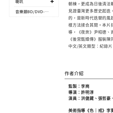
喇叭
朝棟，更成為日後清法
見證臺灣更多歷史起迭
音樂類BD/DVD-AUDIO
的，是新時代迭替的風
樣方法揉合其間。本片
導，《夜奔》尹昭德、
《後宮甄嬛傳》服裝陳
中文/英文類型：紀錄片 螢幕
作者介紹
監製：李崗
導演：許明淳
演員：洪健藏、張哲豪
美術指導《色｜戒》李