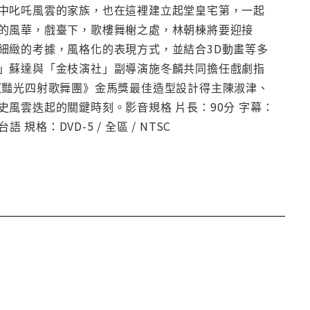
中叱吒風雲的家族，也在這裡建立起堂皇宅第，一起
的風華，戲臺下，歌樓舞榭之處，林朝棟將要迎接
細緻的考據，風格化的表現方式，並結合3D動畫等多
」蘇達與「金枝演社」副導演施冬麟共同擔任戲劇指
《豔光四射歌舞團》金馬獎最佳造型設計得主陳淑津、
風雲迭起的關鍵時刻。影音規格 片長：90分 字幕：
規格：DVD-5 / 全區 / NTSC