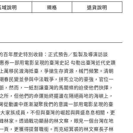
放區域說明
規格
退貨說明
灣的百年歷史特別收錄：正式預告／監製及導演訪談
優惠券一部用電影呈現的臺灣史記 勾勒出臺灣近代史蹟
上萬移民渡海抵臺，爭搶生存資源，械鬥頻繁。清朝
潮春民變並參與中法戰爭，拼死立功的豪強，官位一
脈，然而，一紙割讓臺灣的馬關條約迫使他們抉擇，
之所，但他們的命運始終擺盪在隔絕兩地的海峽上，
臺灣從動盪中逐漸凝聚我們的意識一部用電影呈現的臺
的大家族成員，不但與臺灣的崛起與興盛息息相關，更
峰林家。透過戰功顯赫的林文察，眼見一個台灣在地
一頁，更獲得提督職銜。而克紹箕裘的林文察長子林