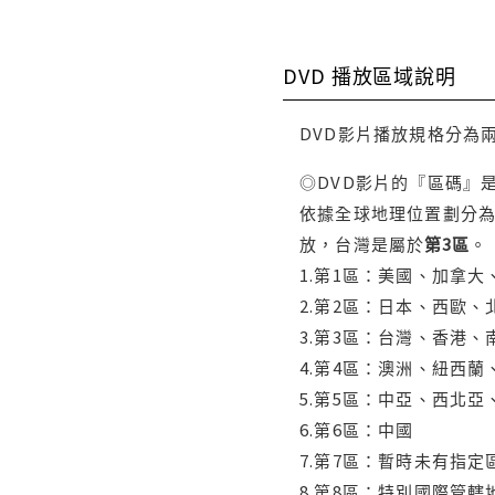
DVD 播放區域說明
DVD影片播放規格分為
◎DVD影片的『區碼』
依據全球地理位置劃分為
放，台灣是屬於
第3區
。
1.第1區：美國、加拿
2.第2區：日本、西歐
3.第3區：台灣、香港
4.第4區：澳洲、紐西
5.第5區：中亞、西北
6.第6區：中國
7.第7區：暫時未有指定
8.第8區：特別國際管