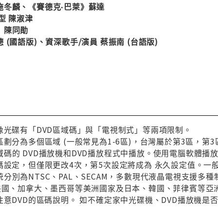
施冬麟、《賽德克‧巴萊》蘇達
型 陳淑津
》陳同勛
(國語版)、資深歌手/演員 蔡振南 (台語版)
像光碟有「DVD區域碼」與「電視制式」等兩項限制。
區劃分為多個區域 (一般常見為1-6區)，台灣屬於第3區，
碼的 DVD播放機和DVD播放程式中播放。使用電腦軟體播
碼設定，但僅限更改4次，第5次設定將成為 永久設定值。一
分別為NTSC、PAL、SECAM，多數現代液晶電視支援多
與美國、加拿大、墨西哥等美洲國家及日本、韓國、菲律賓等亞
注意DVD的區碼說明。 如不確定家中光碟機、DVD播放機是