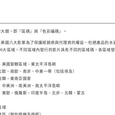
兩大類，即『區碼』與『色彩編碼』。
是美國八大影業為了保護經銷商與代理商的權益，杜絕產品的水
6大區域，不同區域內發行的影片具有不同的區域碼，各區域發
大、美國管轄區域、東太平洋島嶼
、北歐、南歐、南非、中東一帶（包括埃及）
、南韓、東南亞國家
蘭、中美洲、南美洲、南太平洋島嶼
亞、東歐、俄羅斯、印度半島、北非、北韓、蒙古
區域
轄地區（例如飛機及遊艇）