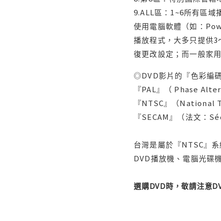
9.ALL區：1~6所有區
使用電腦軟體（如：Po
播放程式，大多只提供3
復更改設定；而一般家
◎DVD影片的『色彩編碼
『PAL』（ Phase Al
『NTSC』（Nationa
『SECAM』（法文：Séq
台灣是屬於『NTSC』
DVD播放機、電腦光碟機
選購DVD時，敬請注意