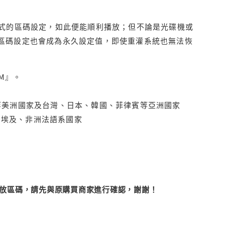
程式的區碼設定，如此便能順利播放；但不論是光碟機或
D區碼設定也會成為永久設定值，即使重灌系統也無法恢
M』。
拿大、墨西哥等美洲國家及台灣、日本、韓國、菲律賓等亞洲國家
俄羅斯、埃及、非洲法語系國家
改播放區碼，請先與原購買商家進行確認，謝謝！