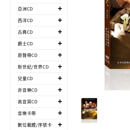
亞洲CD
西洋CD
古典CD
爵士CD
原聲帶CD
新世紀/世界CD
兒童CD
非音樂CD
高音質CD
音樂卡帶
數位載體/序號卡