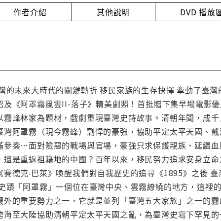
作者介紹
其他說明
DVD 播
臺灣的未來大時代的關鍵轉折 移民家族的生存抉擇 牽動了臺
紹及《阿罩霧風雲II-落子》精美劇照！首批贈下集早場電影
以霧峰林家為題材，戲劇重現臺灣史詩故事。清朝年間，成千
臺灣阿罩霧（現今霧峰）剽悍的豪強，協助平定太平天國、戴
滿參奏…面對險惡的戰場與官場，豪強只求保護親族、延續血
，還是重返祖籍地的中國？百年以來，移民努力追求安身立命
賽德克‧巴萊》喚醒我們對自我歷史的追尋《1895》之後 
代史蹟「阿罩霧」一個位在臺灣中央、雲霧繚繞的地方，這裡
攘外的重要勢力之一，它就是並列「臺灣五大家族」之一的霧
跨海至大陸協助清朝平定太平天國之亂，為臺灣史寫下罕見的