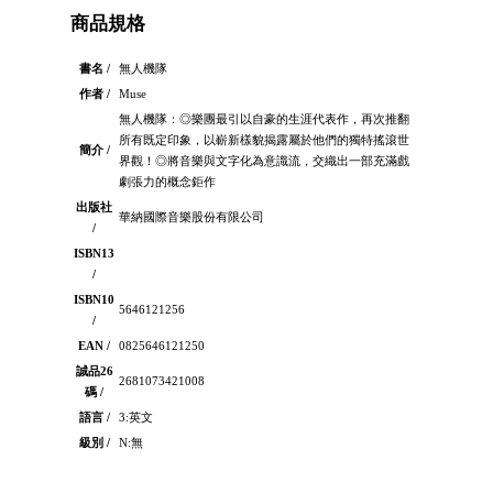
商品規格
書名 /
無人機隊
作者 /
Muse
無人機隊：◎樂團最引以自豪的生涯代表作，再次推翻
所有既定印象，以嶄新樣貌揭露屬於他們的獨特搖滾世
簡介 /
界觀！◎將音樂與文字化為意識流，交織出一部充滿戲
劇張力的概念鉅作
出版社
華納國際音樂股份有限公司
/
ISBN13
/
ISBN10
5646121256
/
EAN /
0825646121250
誠品26
2681073421008
碼 /
語言 /
3:英文
級別 /
N:無