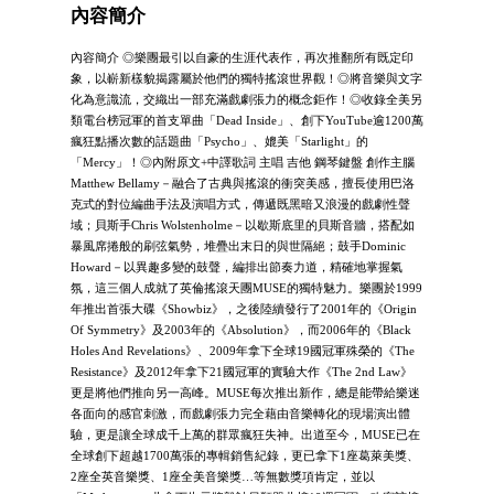
內容簡介
內容簡介 ◎樂團最引以自豪的生涯代表作，再次推翻所有既定印
象，以嶄新樣貌揭露屬於他們的獨特搖滾世界觀！◎將音樂與文字
化為意識流，交織出一部充滿戲劇張力的概念鉅作！◎收錄全美另
類電台榜冠軍的首支單曲「Dead Inside」、創下YouTube逾1200萬
瘋狂點播次數的話題曲「Psycho」、媲美「Starlight」的
「Mercy」！◎內附原文+中譯歌詞 主唱 吉他 鋼琴鍵盤 創作主腦
Matthew Bellamy－融合了古典與搖滾的衝突美感，擅長使用巴洛
克式的對位編曲手法及演唱方式，傳遞既黑暗又浪漫的戲劇性聲
域；貝斯手Chris Wolstenholme－以歇斯底里的貝斯音牆，搭配如
暴風席捲般的刷弦氣勢，堆疊出末日的與世隔絕；鼓手Dominic
Howard－以異趣多變的鼓聲，編排出節奏力道，精確地掌握氣
氛，這三個人成就了英倫搖滾天團MUSE的獨特魅力。樂團於1999
年推出首張大碟《Showbiz》，之後陸續發行了2001年的《Origin
Of Symmetry》及2003年的《Absolution》，而2006年的《Black
Holes And Revelations》、2009年拿下全球19國冠軍殊榮的《The
Resistance》及2012年拿下21國冠軍的實驗大作《The 2nd Law》
更是將他們推向另一高峰。MUSE每次推出新作，總是能帶給樂迷
各面向的感官刺激，而戲劇張力完全藉由音樂轉化的現場演出體
驗，更是讓全球成千上萬的群眾瘋狂失神。出道至今，MUSE已在
全球創下超越1700萬張的專輯銷售紀錄，更已拿下1座葛萊美獎、
2座全英音樂獎、1座全美音樂獎…等無數獎項肯定，並以