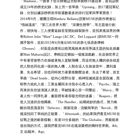
「Madness」一曲拿下告示牌雜誌另類單曲榜19週冠軍，改寫該榜
成立24年的榜史紀錄，加上另一首單曲「Uprising」的17週冠軍紀
錄，分別佔據該榜榜首停留週數最多的排行冠軍與季軍寶座！
2014年9月，樂團主唱Matthew Bellamy證實MUSE的新作將會以
“情緒溫差”、“第三次世界大戰”、“深層生態學”…等主題進行創
作，很快地，三人便重返錄音室開始錄製新作，並找來搖滾界的傳
奇Robert John “Mutt” Lange (AC DC、Def Leppard )與MUSE一同
攜手製作，並於2015年6月推出MUSE的第七張原創專輯
《Drones》，封面是由擅長以暗黑風格來表現爭議主題的知名插畫
家Matt Mahurin設計。專輯設定猶如一場搖滾戲劇，在這個世界之
中有著背後勢力在操縱著無人駕駛飛機，而這些無人機的使命就是
把人類也同化成一樣的無人機，人類在這人生旅途當中，遭到遺
棄、失去希望，但也同時努力著要推翻壓迫者。失去了希望，首支
單曲「Dead Inside」從內心視野出發，精神毀滅就是全面毀滅，黑
暗勢力就此入侵；工業金屬與冰冷指令沁透入內，「Psycho」隨之
而來的失控波濤讓人屏息；琴鍵隨著心音一同響起，「Mercy」帶
著人性一同掙扎著，畫面裡有著吞噬光明的迷霧；「Reapers」裡
使人沈迷的吉他獨奏、「The Handler」結構絕妙的曲式，努力喚
醒自我意識直到「Defector」俐落現身；流暢簡單的「Revolt」用
搖滾找回了單純的正能量，「Aftermath」的結果我們看見MUSE在
征戰之後的嶄新樣貌；長達10分多鐘的「The Globalist」用最能表
達自我的方式，讓我們看見MUSE在搖滾樂裡的獨特世界觀。&lt;
文 結糯米。&gt;