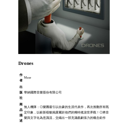
Drones
作
Muse
者
出
版
華納國際音樂股份有限公司
社
商
無人機隊：◎樂團最引以自豪的生涯代表作，再次推翻所有既
品
定印象，以嶄新樣貌揭露屬於他們的獨特搖滾世界觀！◎將音
描
樂與文字化為意識流，交織出一部充滿戲劇張力的概念鉅作
述