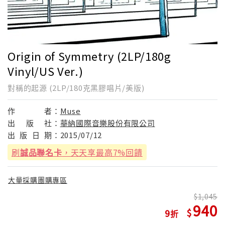
Origin of Symmetry (2LP/180g
Vinyl/US Ver.)
對稱的起源 (2LP/180克黑膠唱片/美版)
作
者：
Muse
出
版
社：
華納國際音樂股份有限公司
出
版
日
期：
2015/07/12
刷
誠品聯名卡
，天天享最高7%回饋
大量採購團購專區
1,045
940
9