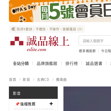
防詐3要訣：不聽信、不操作、掛斷電話
(詳)
禮享偶爸節
今日
全站分類
品牌旗艦館
排行榜
誠品選書
首頁
影音
古典CD
獨奏曲
影音
📌強檔推薦