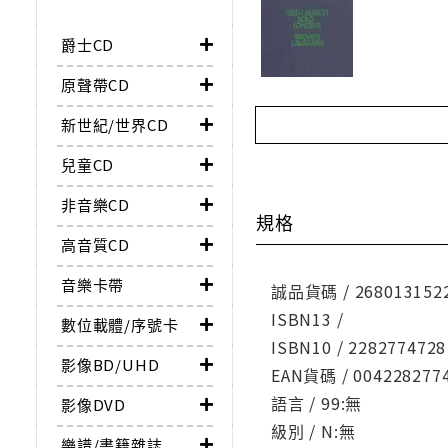
爵士CD
原聲帶CD
新世紀/世界CD
兒童CD
非音樂CD
規格
高音質CD
音樂卡帶
誠品貨碼 / 268013152
ISBN13 /
數位載體/序號卡
ISBN10 / 2282774728
影像BD/UHD
EAN貨碼 / 004228277
語言 / 99:無
影像DVD
級別 / N:無
樂譜/書籍雜誌