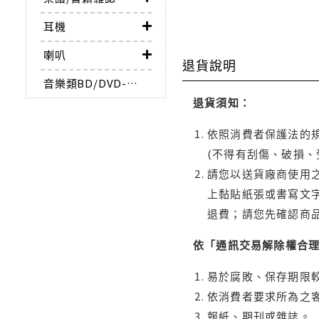
耳機
喇叭
退貨說明
音樂類BD/DVD-AUDIO
退貨須知：
依照消費者保護法的規
(不得有刮傷、破損、
請您以送貨廠商使用
上黏貼紙張或書寫文
退費；請您先確認商
依「通訊交易解除權合
易於腐敗、保存期限較
依消費者要求所為之客
報紙、期刊或雜誌。