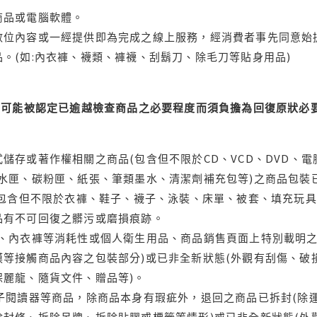
商品或電腦軟體。
位內容或一經提供即為完成之線上服務，經消費者事先同意始提
。(如:內衣褲、襪類、褲襪、刮鬍刀、除毛刀等貼身用品)
可能被認定已逾越檢查商品之必要程度而須負擔為回復原狀必要
儲存或著作權相關之商品(包含但不限於CD、VCD、DVD、電
水匣、碳粉匣、紙張、筆類墨水、清潔劑補充包等)之商品包裝已
(包含但不限於衣褲、鞋子、襪子、泳裝、床單、被套、填充玩具
品有不可回復之髒污或磨損痕跡。
品、內衣褲等消耗性或個人衛生用品、商品銷售頁面上特別載明之
等接觸商品內容之包裝部分)或已非全新狀態(外觀有刮傷、破
保麗龍、隨貨文件、贈品等)。
電子閱讀器等商品，除商品本身有瑕疵外，退回之商品已拆封(除
封條、拆除吊牌、拆除貼膠或標籤等情形)或已非全新狀態(外