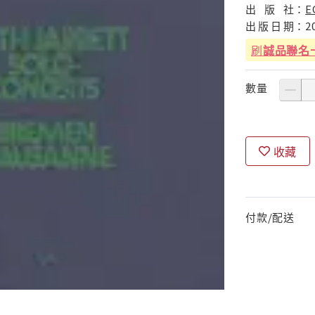
出
版
社：
E
出
版
日
期：
2
刷
誠品聯名
數量
收藏
付款/配送