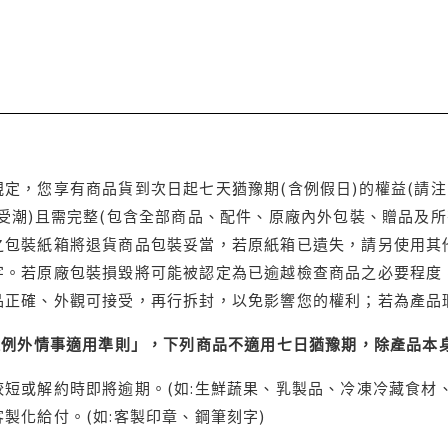
定，您享有商品貨到次日起七天猶豫期(含例假日)的權益(請
受潮)且需完整(包含全部商品、配件、原廠內外包裝、贈品及所
之包裝紙箱將退貨商品包裝妥當，若原紙箱已遺失，請另使用其
字。若原廠包裝損毀將可能被認定為已逾越檢查商品之必要程度，
品正確、外觀可接受，再行拆封，以免影響您的權利；若為產品
理例外情事適用準則」，下列商品不適用七日猶豫期，除產品本
短或解約時即將逾期。(如:生鮮蔬果、乳製品、冷凍冷藏食材、
製化給付。(如:客製印章、鋼筆刻字)