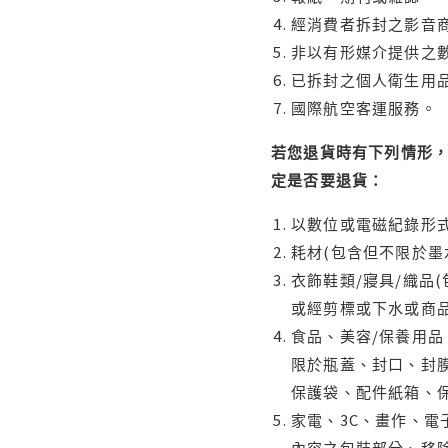
經消費者拆封之影音
非以有形媒介提供之數
已拆封之個人衛生用品
國際航空客運服務。
若您退貨時有下列情形，
定是否要退貨：
以數位或電磁紀錄形式
耗材(包含但不限於墨
衣飾鞋類/寢具/織品
或經剪標或下水或商
食品、美容/保養用
限於瓶蓋、封口、封膜
保護袋、配件紙箱、
家電、3C、畫作、
內容之包裝部分、移除