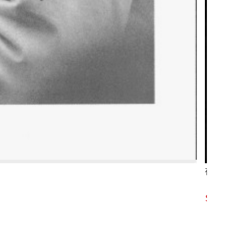
夜未
61