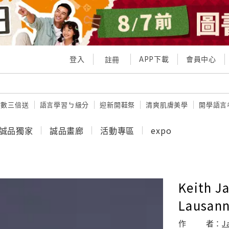
登入
APP下載
會員中心
註冊
點數三倍送
語言學習ㄅ級分
迎新開鞋祭
清爽肌膚美學
開學語言
誠品獨家
誠品畫廊
活動專區
expo
Keith J
Lausann
作
者：
J