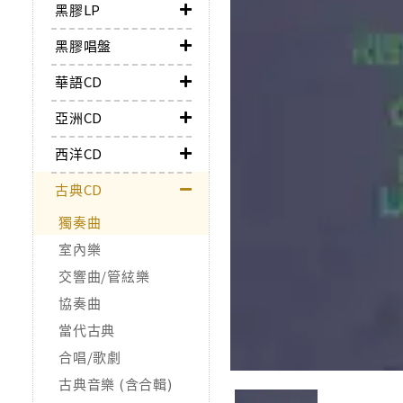
黑膠LP
黑膠唱盤
華語CD
亞洲CD
西洋CD
古典CD
獨奏曲
室內樂
交響曲/管絃樂
協奏曲
當代古典
合唱/歌劇
古典音樂 (含合輯)